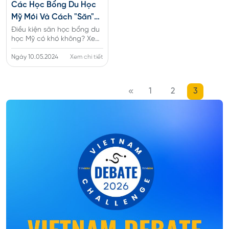
Các Học Bổng Du Học
Mỹ Mói Và Cách "săn"
Được Các Gói Giá Trị
Điều kiện săn học bổng du
học Mỹ có khó không? Xem
Cao
ngay danh sách các suất
học bổng du học Mỹ giá trị
Ngày 10.05.2024
Xem chi tiết
cao năm 2025 và kinh
nghiệm xin học bổng
1
2
3