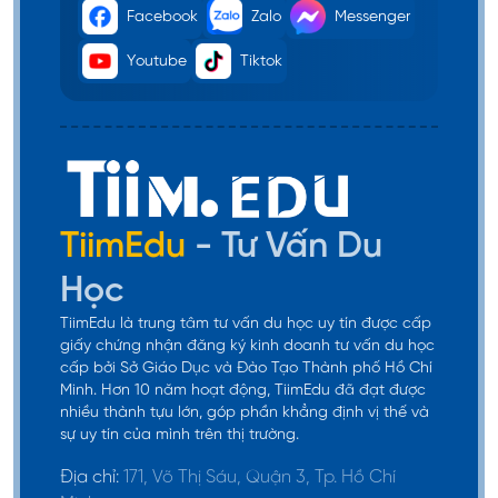
Facebook
Zalo
Messenger
Youtube
Tiktok
TiimEdu
- Tư Vấn Du
Học
TiimEdu là trung tâm tư vấn du học uy tín được cấp
giấy chứng nhận đăng ký kinh doanh tư vấn du học
cấp bởi Sở Giáo Dục và Đào Tạo Thành phố Hồ Chí
Minh. Hơn 10 năm hoạt động, TiimEdu đã đạt được
nhiều thành tựu lớn, góp phần khẳng định vị thế và
sự uy tín của mình trên thị trường.
Địa chỉ:
171, Võ Thị Sáu, Quận 3, Tp. Hồ Chí