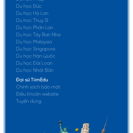
Du học Đức
Du học Hà Lan
Du học Thuỵ Sĩ
Du học Phần Lan
Du học Tây Ban Nha
Du học Malaysia
Du học Singapore
Du học Hàn Quốc
Du học Đài Loan
Du học Nhật Bản
Đại sứ TiimEdu
Chính sách bảo mật
Điều khoản website
Tuyển dụng