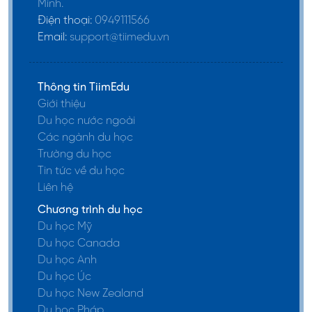
Minh.
Điện thoại:
0949111566
Email:
support@tiimedu.vn
Thông tin TiimEdu
Giới thiệu
Du học nước ngoài
Các ngành du học
Trường du học
Tin tức về du học
Liên hệ
Chương trình du học
Du học Mỹ
Du học Canada
Du học Anh
Du học Úc
Du học New Zealand
Du học Pháp