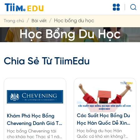
Học bổng du học
Trang chủ
Bài viết
Học Bổng Du Học
Chia Sẻ Từ TiimEdu
Các Suất Học Bổng Du
Khám Phá Học Bổng
Học Hàn Quốc Dễ Xin
Chevening Danh Giá Từ
Năm 2025
Chính Phủ Anh
Học bổng du học Hàn
Học bổng Chevening tài
Quốc có khó xin không?
cho khóa học Thạc sĩ 1 năm