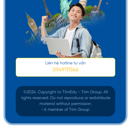
Liên hệ hotline tư vấn
0949111566
©️2024. Copyright to TiimEdu - Tiim Group. All
rights reserved. Do not reproduce or redistribute
material without permission.
• A member of Tiim Group