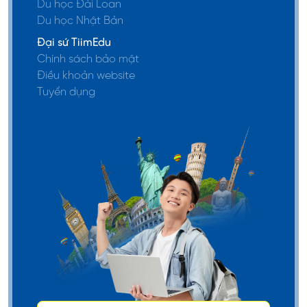
Du học Đài Loan
Du học Nhật Bản
Đại sứ TiimEdu
Chính sách bảo mật
Điều khoản website
Tuyển dụng