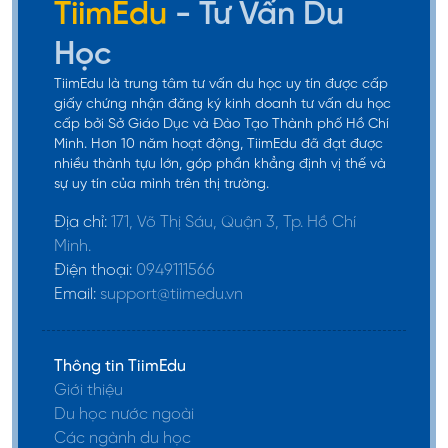
TiimEdu
- Tư Vấn Du
Học
TiimEdu là trung tâm tư vấn du học uy tín được cấp
giấy chứng nhận đăng ký kinh doanh tư vấn du học
cấp bởi Sở Giáo Dục và Đào Tạo Thành phố Hồ Chí
Minh. Hơn 10 năm hoạt động, TiimEdu đã đạt được
nhiều thành tựu lớn, góp phần khẳng định vị thế và
sự uy tín của mình trên thị trường.
Địa chỉ:
171, Võ Thị Sáu, Quận 3, Tp. Hồ Chí
Minh.
Điện thoại:
0949111566
Email:
support@tiimedu.vn
Thông tin TiimEdu
Giới thiệu
Du học nước ngoài
Các ngành du học