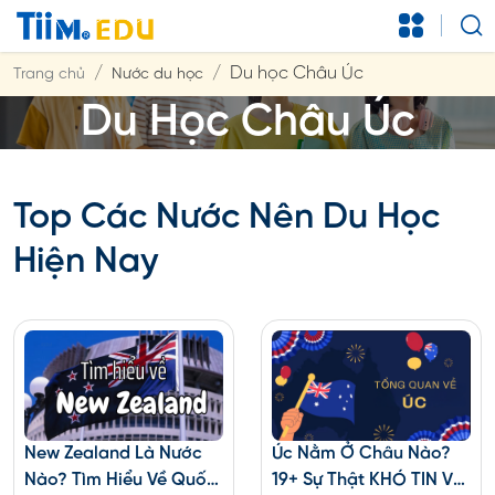
Du học Châu Úc
Trang chủ
Nước du học
Du Học Châu Úc
Top Các Nước Nên Du Học
Hiện Nay
New Zealand Là Nước
Úc Nằm Ở Châu Nào?
Nào? Tìm Hiểu Về Quốc
19+ Sự Thật KHÓ TIN Về