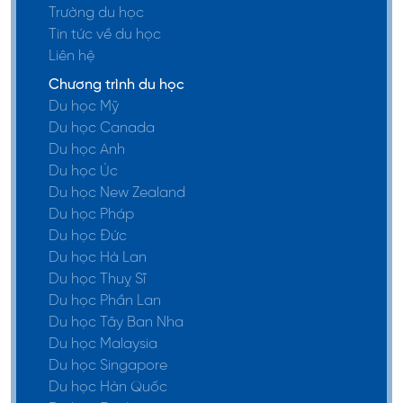
Trường du học
Tin tức về du học
Liên hệ
Chương trình du học
Du học Mỹ
Du học Canada
Du học Anh
Du học Úc
Du học New Zealand
Du học Pháp
Du học Đức
Du học Hà Lan
Du học Thuỵ Sĩ
Du học Phần Lan
Du học Tây Ban Nha
Du học Malaysia
Du học Singapore
Du học Hàn Quốc