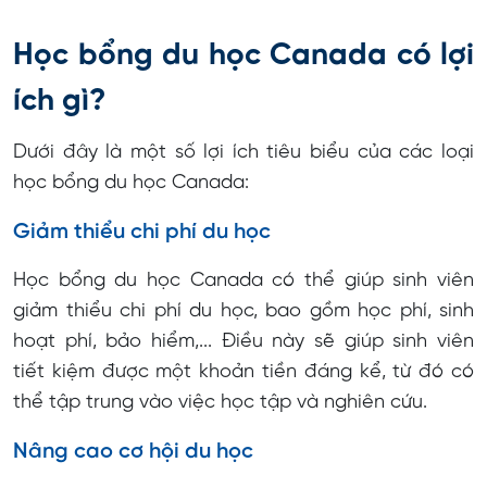
Kinh nghiệm săn học bổng du học Canada 2025
Học bổng du học Canada có lợi
Chi phí nộp hồ sơ xin học bổng Canada bao nhiêu
tiền?
ích gì?
Hạn nộp hồ sơ xin học bổng du học Canada
Dưới đây là một số lợi ích tiêu biểu của các loại
Tiimedu - Trung tâm tư vấn du học Canada tận tình,
học bổng du học Canada:
uy tín
Giảm thiểu chi phí du học
Học bổng du học Canada có thể giúp sinh viên
giảm thiểu chi phí du học, bao gồm học phí, sinh
hoạt phí, bảo hiểm,... Điều này sẽ giúp sinh viên
tiết kiệm được một khoản tiền đáng kể, từ đó có
thể tập trung vào việc học tập và nghiên cứu.
Nâng cao cơ hội du học