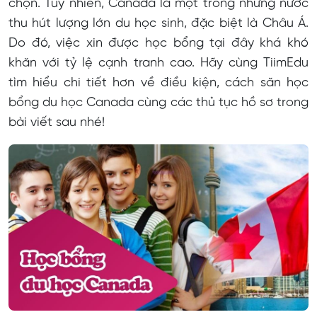
chọn. Tuy nhiên, Canada là một trong những nước
thu hút lượng lớn du học sinh, đặc biệt là Châu Á.
Hồ sơ xin học bổng du học Canada cần những gì?
Do đó, việc xin được học bổng tại đây khá khó
Cách săn học bổng du học Canada
khăn với tỷ lệ cạnh tranh cao. Hãy cùng TiimEdu
Săn học bổng tại website trường
tìm hiểu chi tiết hơn về điều kiện, cách săn học
bổng du học Canada cùng các thủ tục hồ sơ trong
Săn trên các website du học
bài viết sau nhé!
Săn học bổng tại các hội thảo
Xin trực tiếp qua hội đồng tuyển sinh
Danh sách học bổng du học Canada mới nhất
Chương trình học bổng từ chính phủ Canada
Chương trình học bổng Canada cấp 3 (THPT)
Chương trình học bổng đại học, cao đẳng Canada
Chương trình học bổng thạc sĩ, tiến sĩ Canada