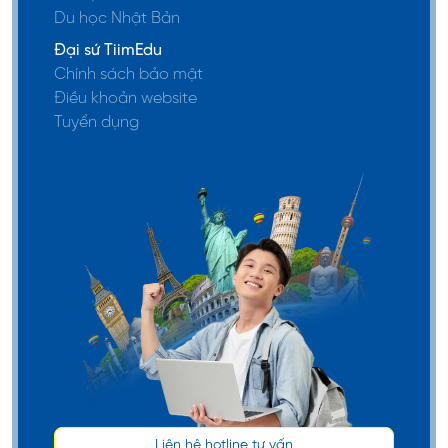
Du học Nhật Bản
càng cao. Bạn có thể tìm và theo dõi các suất học
bổng Canada tại các nguồn sau:
Đại sứ TiimEdu
Chính sách bảo mật
Săn học bổng tại website trường
Điều khoản website
Tuyển dụng
Đây là nơi cập nhật chi tiết các thông tin liên quan
đế số lượng và điều kiện xin học bổng cho từng
ngành học, thời gian nộp hồ sơ và những thông tin
khác. Đăng ký nhận thông báo qua email và
thường xuyên theo dõi mục “Scholarship” để không
bỏ lỡ các suất học bổng cao.
Săn trên các website du học
Tham khảo các trang thông tin du học Canada để
săn được nhiều suất học bổng ở các trường và khu
vực khác nhau. Hai trang website phổ biến mà bạn
Liên hệ hotline tư vấn