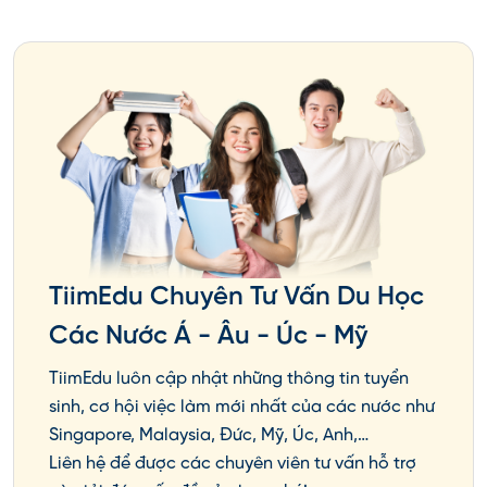
Thư giới thiệu từ giáo viên
Một trong những cách để lấy học bổng du học
hiệu quả là bạn phải có thư giới thiệu từ giáo viên
của mình. Thư giới thiệu sẽ là điểm cộng đáng tin
cậy cho hồ sơ của bạn. Nhà trường sẽ liên hệ đến
thầy cô thông qua thư giới thiệu để xác nhận lại
hồ sơ và thông tin của bạn.
Hoạt động ngoại khóa
TiimEdu Chuyên Tư Vấn Du Học
Các Nước Á - Âu - Úc - Mỹ
Hoạt động ngoại khóa là điều quan trọng đối với
nền giáo dục của các nước phương Tây, trong đó
TiimEdu luôn cập nhật những thông tin tuyển
có Canada. Do đó, việc bổ sung thêm các hoạt
sinh, cơ hội việc làm mới nhất của các nước như
động ngoại khóa đã tham gia sẽ làm hồ sơ của
Singapore, Malaysia, Đức, Mỹ, Úc, Anh,…
bạn thêm phần nổi bật.
Liên hệ để được các chuyên viên tư vấn hỗ trợ