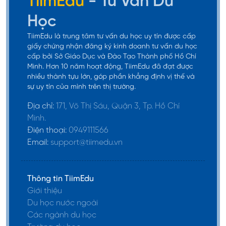
TiimEdu
- Tư Vấn Du
tập, kinh nghiệm làm việc,... của mình.
Học
Bằng khen, giải thưởng
: Sinh viên cần nộp bản
sao các bằng khen, giải thưởng đã đạt được.
TiimEdu là trung tâm tư vấn du học uy tín được cấp
giấy chứng nhận đăng ký kinh doanh tư vấn du học
Giấy chứng nhận tham gia các hoạt động ngoại
cấp bởi Sở Giáo Dục và Đào Tạo Thành phố Hồ Chí
khóa
trong trường hoặc các tổ chức phi lợi
Minh. Hơn 10 năm hoạt động, TiimEdu đã đạt được
nhiều thành tựu lớn, góp phần khẳng định vị thế và
nhuận cấp.
sự uy tín của mình trên thị trường.
Lưu ý
: Nên tìm hiểu kỹ các chương trình học bổng,
Địa chỉ:
171, Võ Thị Sáu, Quận 3, Tp. Hồ Chí
bao gồm các yêu cầu của chương trình, thời hạn
Minh.
Điện thoại:
0949111566
nộp hồ sơ và các thông tin khác trên trang
Email:
support@tiimedu.vn
trường.
Thông tin TiimEdu
Giới thiệu
Du học nước ngoài
Các ngành du học