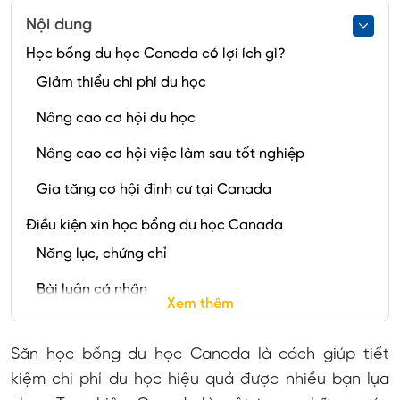
Nội dung
Học bổng du học Canada có lợi ích gì?
Giảm thiểu chi phí du học
Nâng cao cơ hội du học
Nâng cao cơ hội việc làm sau tốt nghiệp
Gia tăng cơ hội định cư tại Canada
Điều kiện xin học bổng du học Canada
Năng lực, chứng chỉ
Bài luận cá nhân
Xem thêm
Thư giới thiệu từ giáo viên
Săn học bổng du học Canada là cách giúp tiết
Hoạt động ngoại khóa
kiệm chi phí du học hiệu quả được nhiều bạn lựa
Sơ yếu lý lịch