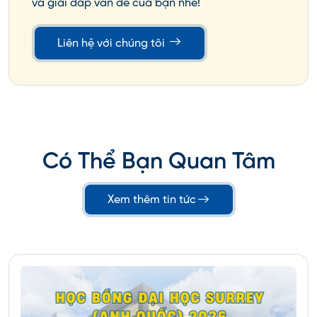
và giải đáp vấn đề của bạn nhé!
Sơ yếu lý lịch
Sơ yếu lý lịch hay CV sẽ là nơi tóm tắt ngắn gọn và
Liên hệ với chúng tôi
chi tiết những thông tin quan trọng để người đọc
có thể hình dung về bạn. Thông thường, CV là nội
dung được xem đầu tiên trong bộ hồ sơ. Do đó, khi
làm CV hãy cố gắng viết và trình bày một cách
trực quan và nổi bật nhất nhé.
Có Thể Bạn Quan Tâm
Xem thêm tin tức