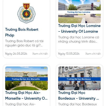
bổng hấp dẫn cho sinh
mục tiêu cũng như định
viên quốc tế.
hướng tương lai cho bản
thân.
Trường Đại Học Lorraine
Trường Bois Robert
- University Of Lorraine
Pháp
Trường đại học Lorraine có
Trường Bois Robert có tài
những chương trình đào
nguyên giáo dục là gì?
tạo nào? Xem ngay thông
Tham khảo ngay tất tần
tin về ưu điểm, chi phí, điều
tật mọi thông tin chi tiết về
Ngày 24.05.2024
Xem chi tiết
Ngày 13.05.2024
Xem chi tiết
kiện cũng như cơ hội việc
Trường Bois Robert
làm tại trường Lorraine
Trường Đại Học Aix-
Trường Đại Học
Marseille - University Of
Bordeaux - University Of
Aix Marseille
Bordeaux
Trường Đại học Aix-
Trường đại học Bordeaux