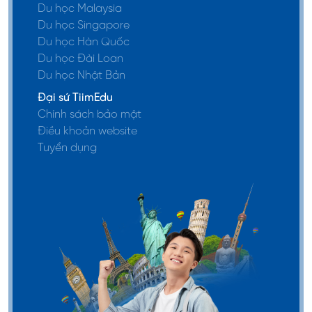
Du học Malaysia
Du học Singapore
Du học Hàn Quốc
Du học Đài Loan
Du học Nhật Bản
Đại sứ TiimEdu
Chính sách bảo mật
Điều khoản website
Tuyển dụng