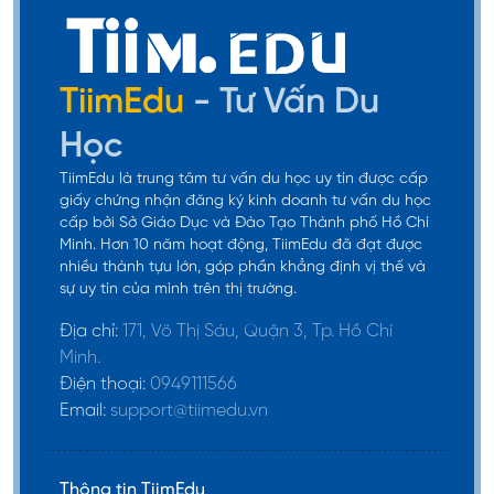
TiimEdu
- Tư Vấn Du
Học
TiimEdu là trung tâm tư vấn du học uy tín được cấp
giấy chứng nhận đăng ký kinh doanh tư vấn du học
cấp bởi Sở Giáo Dục và Đào Tạo Thành phố Hồ Chí
Minh. Hơn 10 năm hoạt động, TiimEdu đã đạt được
nhiều thành tựu lớn, góp phần khẳng định vị thế và
sự uy tín của mình trên thị trường.
Địa chỉ:
171, Võ Thị Sáu, Quận 3, Tp. Hồ Chí
Minh.
Điện thoại:
0949111566
Email:
support@tiimedu.vn
Thông tin TiimEdu