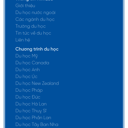
Giới thiệu
Du học nước ngoài
Các ngành du học
Trường du học
Tin tức về du học
Liên hệ
Chương trình du học
Du học Mỹ
Du học Canada
Du học Anh
Du học Úc
Du học New Zealand
Du học Pháp
Du học Đức
Du học Hà Lan
Du học Thuỵ Sĩ
Du học Phần Lan
Du học Tây Ban Nha