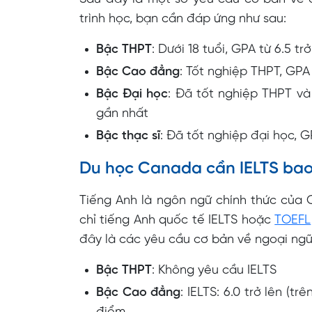
trình học, bạn cần đáp ứng như sau:
Bậc THPT
: Dưới 18 tuổi, GPA từ 6.5 t
Bậc Cao đẳng
: Tốt nghiệp THPT, GPA
Bậc Đại học
: Đã tốt nghiệp THPT và
gần nhất
Bậc thạc sĩ
: Đã tốt nghiệp đại học, G
Du học Canada cần IELTS bao
Tiếng Anh là ngôn ngữ chính thức của C
chỉ tiếng Anh quốc tế IELTS hoặc
TOEFL
đây là các yêu cầu cơ bản về ngoại ngữ
Bậc THPT
: Không yêu cầu IELTS
Bậc Cao đẳng
: IELTS: 6.0 trở lên (t