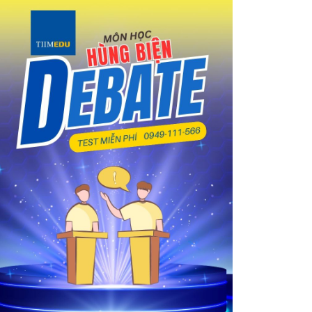
University of British Columbia (UBC)
McGill University
Chia sẻ kinh nghiệm du học Canada 2025
Chuẩn bị hồ sơ xin visa du học đầy đủ
Săn học bổng
Liên hệ với trung tâm tư vấn uy tín