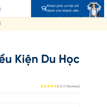
Khám phá cơ hội chỉ
dành cho thành viên
5
ều Kiện Du Học
☆
☆
☆
☆
☆
5/5 (1 Reviews)