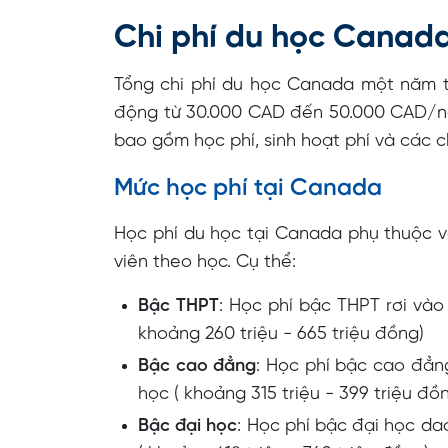
Chi phí du học Canada
Tổng chi phí du học Canada một năm t
động từ 30.000 CAD đến 50.000 CAD/nă
bao gồm học phí, sinh hoạt phí và các ch
Mức học phí tại Canada
Học phí du học tại Canada phụ thuộc và
viên theo học. Cụ thể:
Bậc THPT
: Học phí bậc THPT rơi và
khoảng 260 triệu - 665 triệu đồng)
Bậc cao đẳng
: Học phí bậc cao đẳ
học ( khoảng 315 triệu - 399 triệu đồ
Bậc đại học
: Học phí bậc đại học d