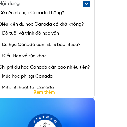
Nội dung
Có nên du học Canada không?
Điều kiện du học Canada có khó không?
Độ tuổi và trình độ học vấn
Du học Canada cần IELTS bao nhiêu?
Điều kiện về sức khỏe
Chi phí du học Canada cần bao nhiêu tiền?
Mức học phí tại Canada
Phí sinh hoạt tại Canada
Xem thêm
Chi phí làm hồ sơ xin visa du học Canada
Hồ sơ du học Canada cần những gì?
Xin visa du học Canada 2025