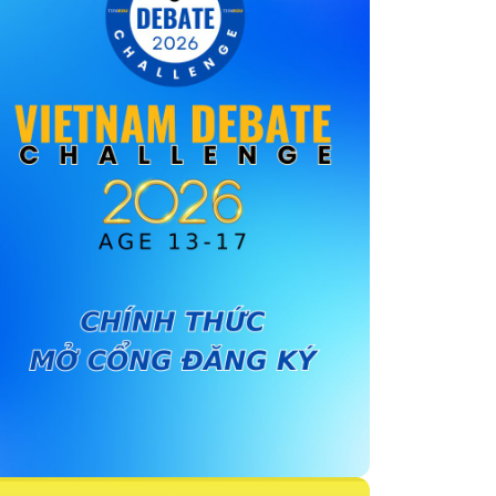
Các bước xin visa du học Canada
Xin visa du học canada mất bao lâu?
Xin visa du học tại Canada có cần phỏng
vấn không?
Học bổng du học Canada mới nhất 2025
Học bổng bậc THPT
Học bổng bậc cao đẳng
Học bổng bậc đại học
Cách thức săn học bổng du học Canada
Du học Canada nên học ngành gì?
Một số trường đại học nổi tiếng tại Canada
University of Toronto