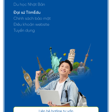
chuyên
Du học Nhật Bản
Đại sứ TiimEdu
Ít nhất 3A
Chính sách bảo mật
Từ
trong
Điều khoản website
$10,000 -
GCE A
Tuyển dụng
$20,000
Levels.
University
Đại Học
AUD
of
Quốc Tế
Ít nhất
Melbourne
Melbourne
Từ 50 -
điểm 40
100%
trong kỳ
học phí
thi tú tài
quốc tế
(IB).
Điểm
trung bình
THPT ít
Liên hệ hotline tư vấn