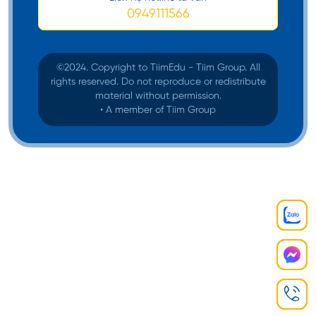
nhất là
0949111566
9.0.
Sinh viên
©️2024. Copyright to TiimEdu - Tiim Group. All
sẽ được
rights reserved. Do not reproduce or redistribute
material without permission.
xét tự
• A member of Tiim Group
động mà
không
cần làm
thêm thủ
University
Học bổng
50% học
tục.
of
Cử nhân
phí
Adelaide
Thương mại
Áp dụng
ngành
thương
mại, Kinh
tế, Quản