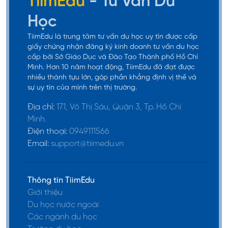
TiimEdu
- Tư Vấn Du
điểm
Học
của 5
môn
TiimEdu là trung tâm tư vấn du học uy tín được cấp
đạt từ
giấy chứng nhận đăng ký kinh doanh tư vấn du học
cấp bởi Sở Giáo Dục và Đào Tạo Thành phố Hồ Chí
26.
Minh. Hơn 10 năm hoạt động, TiimEdu đã đạt được
nhiều thành tựu lớn, góp phần khẳng định vị thế và
sự uy tín của mình trên thị trường.
GPA môn
Trường
UNSW
7,500
Toán,
Địa chỉ:
171, Võ Thị Sáu, Quận 3, Tp. Hồ Chí
The UNSW
Pathway
AUD
Tiếng Anh
Minh.
Global
Scholarships
trên 8.0
Điện thoại:
0949111566
Email:
support@tiimedu.vn
GPA môn
Trường
UNSW
5,000
Toán hoặc
The UNSW
Pathway
AUD
Tiếng Anh
Thông tin TiimEdu
Global
Scholarships
Giới thiệu
trên 8.0
Du học nước ngoài
International
Các ngành du học
Monash
8.000
Student
Tự động