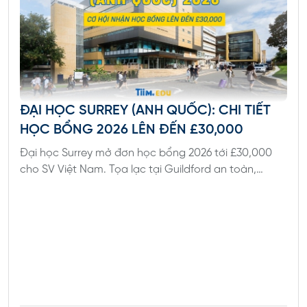
IGCSE:
Tối
thiểu có
5 điểm
B.
ĐẠI HỌC SURREY (ANH QUỐC): CHI TIẾT
IB: Tổng
The
HỌC BỔNG 2026 LÊN ĐẾN £30,000
điểm
University
Từ 25%
của 5
Đại học Surrey mở đơn học bổng 2026 tới £30,000
of
cho SV Việt Nam. Tọa lạc tại Guildford an toàn,
- 50%
môn
Melbourne
trường thuộc Top 25 Anh Quốc với tỷ lệ việc làm cao.
học phí
đạt từ
- Trinity
Liên hệ TiimEdu để nhận tư vấn săn học bổng ngay!
24.
College
Đối với
chương
trình Fast
Track: