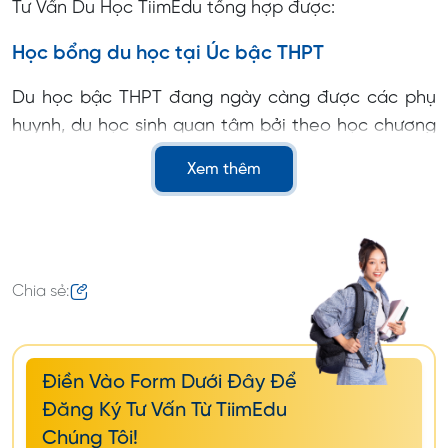
Tư Vấn Du Học TiimEdu tổng hợp được:
Học bổng du học tại Úc bậc THPT
Du học bậc THPT đang ngày càng được các phụ
huynh, du học sinh quan tâm bởi theo học chương
trình quốc tế sớm sẽ mở ra nhiều cơ hội phát triển.
Xem thêm
Tuy nhiên, hệ thống trường công lập cấp 3 tại Úc
hầu như không có học bổng du học, hơn nữa số
lượng học bổng tại các trường tư thục cũng khá
hạn chế.
Chia sẻ:
Điền Vào Form Dưới Đây Để
Đăng Ký Tư Vấn Từ TiimEdu
Chúng Tôi!