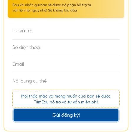
Sau khi nhấn gửi bạn sẽ được bộ phận hỗ trợ tư
vấn liên hệ ngay nhé! Sẽ không lâu đâu
Học bổng du học hệ dự bị, cao đẳng tại Úc
Dưới đây là một số loại học bổng du học hệ dự bị,
cao đẳng tại Úc được cấp cho sinh viên quốc tế
bởi trường học:
Giá trị
Tên học
Tên trường
học
Điều kiện
Mọi thắc mắc và mong muốn của bạn sẽ được
bổng
bổng
TiimEdu hỗ trợ và tư vấn miễn phí!
Học bổng
Từ 25%
Gửi đăng ký!
Deakin
GPA đạt
bậc Dự bị,
- 50%
College
65% - 85%
Cao đẳng
học phí