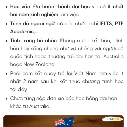
Học vấn
: Đã
hoàn thành đại học
và có
ít nhất
hai năm kinh nghiệm
làm việc
Trình độ ngoại ngữ
: có các chứng chỉ
IELTS, PTE
Academic
,...
Tình trạng hô nhân
: Không được kết hôn, đính
hôn hay sống chung như vợ chồng với người có
quốc tịch hoặc thường trú dài hạn tại Australia
hoặc New Zealand.
Phải cam kết quay trở lại Việt Nam làm việc ít
nhất 2 năm sau khi kết thúc chương trình học
tại đây.
Chưa từng nộp đơn xin các học bổng dài hạn
khác từ Australia.