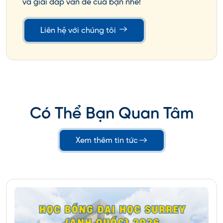
và giải đáp vấn đề của bạn nhé!
Lớp 11:
Tổng
Liên hệ với chúng tôi
điểm
của 5
môn
đạt từ
85 trở
lên.
Có Thể Bạn Quan Tâm
Lớp 12:
Tổng
Xem thêm tin tức
điểm
của 5
môn
đạt từ
75 trở
lên.