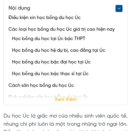
Nội dung
Điều kiện xin học bổng du học Úc
Các loại học bổng du học Úc giá trị cao hiện nay
Học bổng du học tại Úc bậc THPT
Học bổng du học hệ dự bị, cao đẳng tại Úc
Học bổng du học bậc đại học tại Úc
Học bổng du học bậc thạc sĩ tại Úc
Cách săn học bổng du học Úc
Kinh nghiệm săn học bổng du học Úc
Xem thêm
Điểm GPA
Du học Úc là giấc mơ của nhiều sinh viên quốc tế,
Trình độ Tiếng Anh
nhưng chi phí luôn là một trong những trở ngại lớn.
Tham gia hoạt động ngoại khóa