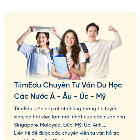
GPA từ 5.0
Từ 20%
Griffith
Progress
- 5.5 trên
- 25%
College
scholarship
thang
học phí
điểm 7.0
GPA từ 5.5
Griffith
Griffith
50%
trên thang
College
Remarkable
học phí
điểm 7.0
ICMS
Đáp ứng
Trường
International
13.000
yêu cầu
TiimEdu Chuyên Tư Vấn Du Học
ICMS
Entry
AUD
đầu vào
Các Nước Á - Âu - Úc - Mỹ
Bursary
sớm nhất
TiimEdu luôn cập nhật những thông tin tuyển
Đối với
sinh, cơ hội việc làm mới nhất của các nước như
chương
Singapore, Malaysia, Đức, Mỹ, Úc, Anh,…
trình chính:
Liên hệ để được các chuyên viên tư vấn hỗ trợ