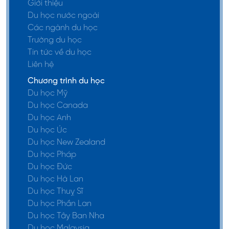
Giới thiệu
Du học nước ngoài
Các ngành du học
Trường du học
Tin tức về du học
Liên hệ
Chương trình du học
Du học Mỹ
Du học Canada
Du học Anh
Du học Úc
Du học New Zealand
Du học Pháp
Du học Đức
Du học Hà Lan
Du học Thuỵ Sĩ
Du học Phần Lan
Du học Tây Ban Nha
Du học Malaysia