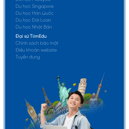
Du học Singapore
Du học Hàn Quốc
Du học Đài Loan
Du học Nhật Bản
Đại sứ TiimEdu
Chính sách bảo mật
Điều khoản website
Tuyển dụng