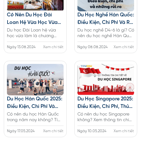
Có Nên Du Học Đài
Du Học Nghề Hàn Quốc:
Loan Hệ Vừa Học Vừa
Điều Kiện, Chi Phí Và Rủi
Làm Không?
Ro
Du học Đài Loan hệ vừa
Du học nghề D4-6 là gì? Có
học vừa làm là chương
nên du học nghề Hàn Quốc
trình cho phép du học sinh
không? Hướng dẫn quy
học tập và làm việc song
Ngày 13.08.2024
Xem chi tiết
trình, hồ sơ xin du học nghề
Ngày 08.08.2024
Xem chi tiết
song với nhau. Vậy du học
Hàn Quốc năm 2025 cho
hệ vừa học vừa làm tốt
du học sinh
không?
Du Học Hàn Quốc 2025:
Du Học Singapore 2025:
Điều Kiện, Chi Phí Và
Điều Kiện, Chi Phí, Thủ
Thủ Tục Visa
Tục
Có nên du học Hàn Quốc
Có nên du học Singapore
trong năm nay không? Tìm
không? Xem thông tin chi
hiểu về thông tin điều kiện,
tiết về hồ sơ, thủ tục, visa,
chi phí, hồ sơ và thủ tục xin
Ngày 17.05.2024
Xem chi tiết
điều kiện, học bổng và mức
Ngày 10.05.2024
Xem chi tiết
visa đi Hàn mới nhất 2025
chi phí đi Singapore mới