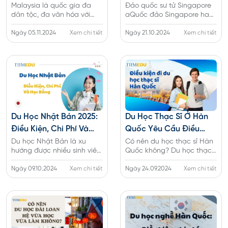
Dầu Cọ"
Chú Sư Tử
Malaysia là quốc gia đa
Đảo quốc sư tử Singapore
dân tộc, đa văn hóa với
aQuốc đảo Singapore hay
nền kinh tế, giáo dục phát
còn gọi là đất nước của
triển cực kì mạnh mẽ từ
Ngày 05.11.2024
Xem chi tiết
những chú sư tử là một
Ngày 21.10.2024
Xem chi tiết
những năm 1970. Tìm hiểu
thành bang chỉ mới độc
về Malaysia (Mã Lai) - châu
lập vào năm 1965 nhưng đã
Á đích thực.
dẫn đầu Đông Nam Á về
kinh tế. Tìm hiểu ngay!
Du Học Nhật Bản 2025:
Du Học Thạc Sĩ Ở Hàn
Điều Kiện, Chi Phí Và
Quốc Yêu Cầu Điều
Học Bổng
Kiện Và Chi Phí Như Thế
Du học Nhật Bản là xu
Có nên du học thạc sĩ Hàn
hướng được nhiều sinh viên
Quốc không? Du học thạc
Nào?
lựa chọn hiện nay. Vậy đi
sĩ Hàn Quốc visa D2-3 là cơ
du học Nhật Bản có tốt
Ngày 09.10.2024
Xem chi tiết
hội tốt dành cho các bạn
Ngày 24.09.2024
Xem chi tiết
không? Tìm hiểu về điều
sinh viên có nguyện vọng
kiện, chi phí và thủ tục
học lên cao tại Hàn