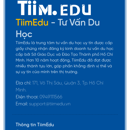
TiimEdu
- Tư Vấn Du
Học
TiimEdu là trung tâm tư vấn du học uy tín được cấp
giấy chứng nhận đăng ký kinh doanh tư vấn du học
cấp bởi Sở Giáo Dục và Đào Tạo Thành phố Hồ Chí
Minh. Hơn 10 năm hoạt động, TiimEdu đã đạt được
nhiều thành tựu lớn, góp phần khẳng định vị thế và
sự uy tín của mình trên thị trường.
Địa chỉ:
171, Võ Thị Sáu, Quận 3, Tp. Hồ Chí
Minh.
Điện thoại:
0949111566
Email:
support@tiimedu.vn
Thông tin TiimEdu