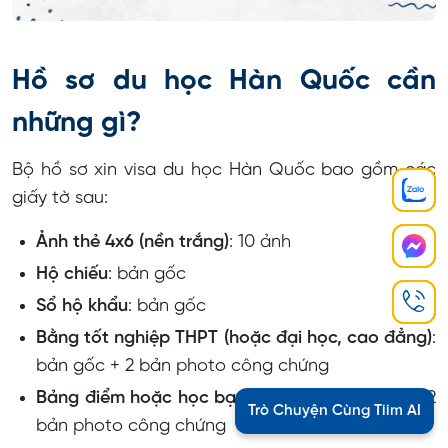
Hồ sơ du học Hàn Quốc cần
những gì?
Bộ hồ sơ xin visa du học Hàn Quốc bao gồm các
giấy tờ sau:
Ảnh thẻ 4x6 (nền trắng)
: 10 ảnh
Hộ chiếu
: bản gốc
Sổ hộ khẩu
: bản gốc
Bằng tốt nghiệp THPT (hoặc đại học, cao đẳng)
:
bản gốc + 2 bản photo công chứng
Bảng điểm hoặc học bạ tương ứng
: bản gốc + 2
Trò Chuyện Cùng Tiim AI
bản photo công chứng