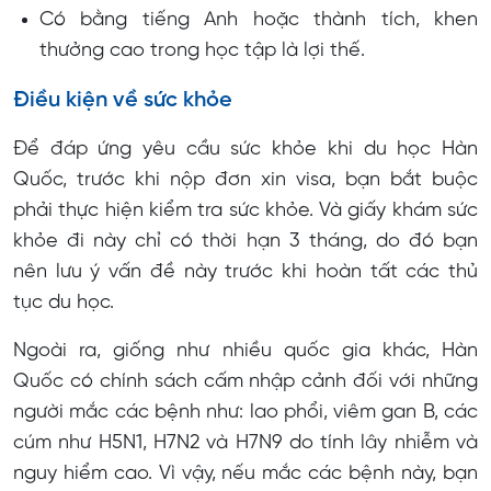
Có bằng tiếng Anh hoặc thành tích, khen
thưởng cao trong học tập là lợi thế.
Điều kiện về sức khỏe
Để đáp ứng yêu cầu sức khỏe khi du học Hàn
Quốc, trước khi nộp đơn xin visa, bạn bắt buộc
phải thực hiện kiểm tra sức khỏe. Và giấy khám sức
khỏe đi này chỉ có thời hạn 3 tháng, do đó bạn
nên lưu ý vấn đề này trước khi hoàn tất các thủ
tục du học.
Ngoài ra, giống như nhiều quốc gia khác, Hàn
Quốc có chính sách cấm nhập cảnh đối với những
người mắc các bệnh như: lao phổi, viêm gan B, các
cúm như H5N1, H7N2 và H7N9 do tính lây nhiễm và
nguy hiểm cao. Vì vậy, nếu mắc các bệnh này, bạn