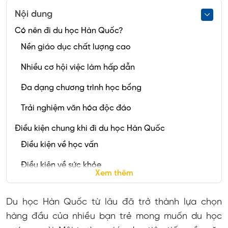
Nội dung
Có nên đi du học Hàn Quốc?
Nền giáo dục chất lượng cao
Nhiều cơ hội việc làm hấp dẫn
Đa dạng chương trình học bổng
Trải nghiệm văn hóa độc đáo
Điều kiện chung khi đi du học Hàn Quốc
Điều kiện về học vấn
Điều kiện về sức khỏe
Xem thêm
Điều kiện về tài chính
Du học Hàn Quốc từ lâu đã trở thành lựa chọn
Điều kiện xuất thân
hàng đầu của nhiều bạn trẻ mong muốn du học
Điều kiện phỏng vấn visa