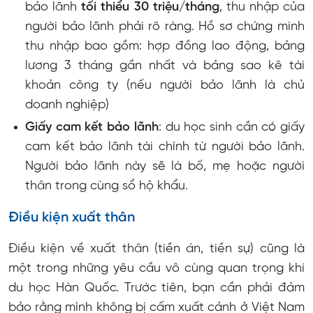
bảo lãnh
tối thiểu 30 triệu/tháng
, thu nhập của
người bảo lãnh phải rõ ràng. Hồ sơ chứng minh
thu nhập bao gồm: hợp đồng lao động, bảng
lương 3 tháng gần nhất và bảng sao kê tài
khoản công ty (nếu người bảo lãnh là chủ
doanh nghiệp)
Giấy cam kết bảo lãnh
: du học sinh cần có giấy
cam kết bảo lãnh tài chính từ người bảo lãnh.
Người bảo lãnh này sẽ là bố, mẹ hoặc người
thân trong cùng sổ hộ khẩu.
Điều kiện xuất thân
Điều kiện về xuất thân (tiền án, tiền sự) cũng là
một trong những yêu cầu vô cùng quan trọng khi
du học Hàn Quốc. Trước tiên, bạn cần phải đảm
bảo rằng mình không bị cấm xuất cảnh ở Việt Nam