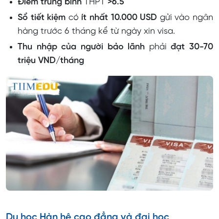
Điểm trung bình
THPT
>6.5
Sổ tiết kiệm
có
ít nhất 10.000 USD
gửi vào ngân
hàng trước 6 tháng kể từ ngày xin visa.
Thu nhập của người bảo lãnh
phải
đạt 30-70
triệu VND/tháng
Du học Hàn hệ cao đẳng và đại học