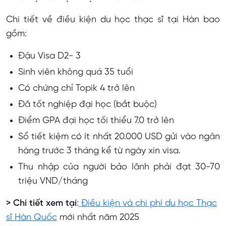
Chi tiết về điều kiện du học thạc sĩ tại Hàn bao
gồm:
Đậu Visa D2- 3
Sinh viên không quá 35 tuổi
Có chứng chỉ Topik 4 trở lên
Đã tốt nghiệp đại học (bắt buộc)
Điểm GPA đại học tối thiểu 7.0 trở lên
Sổ tiết kiệm có ít nhất 20.000 USD gửi vào ngân
hàng trước 3 tháng kể từ ngày xin visa.
Thu nhập của người bảo lãnh phải đạt 30-70
triệu VND/tháng
> Chi tiết xem tại
:
Điều kiện và chi phí du học Thạc
sĩ Hàn Quốc
mới nhất năm 2025