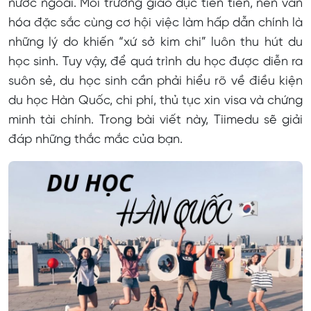
nước ngoài. Môi trường giáo dục tiên tiến, nền văn
hóa đặc sắc cùng cơ hội việc làm hấp dẫn chính là
Các chương trình du học Hàn Quốc
những lý do khiến “xứ sở kim chi” luôn thu hút du
Du học tiếng Hàn
học sinh. Tuy vậy, để quá trình du học được diễn ra
Du học Hàn hệ cao đẳng và đại học
suôn sẻ, du học sinh cần phải hiểu rõ về điều kiện
du học Hàn Quốc, chi phí, thủ tục xin visa và chứng
Du học thạc sĩ tại Hàn Quốc 2025
minh tài chính. Trong bài viết này, Tiimedu sẽ giải
Điều kiện xét tuyển du học Hàn Quốc của các
đáp những thắc mắc của bạn.
trường
Điều kiện xét du học Hàn tại các trường đại học
top đầu
Điều kiện xét du học Hàn tại các trường đại học
top 2
Điều kiện xét du học Hàn tại các trường phổ thông
Chi phí du học Hàn Quốc cần bao nhiêu tiền 2025?
Chi phí học tiếng Hàn