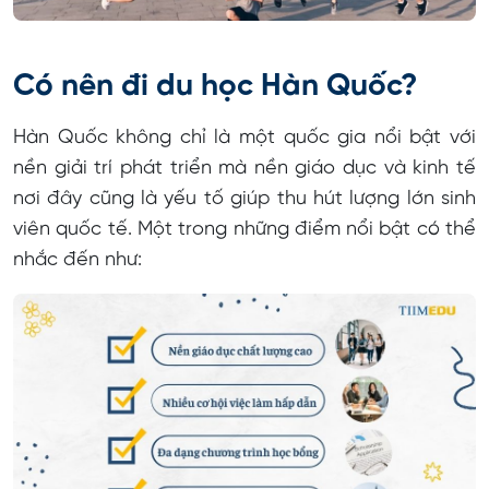
Chi phí làm hồ sơ, thủ tục
Có nên đi du học Hàn Quốc?
Chi phí chứng minh tài chính
Chi phí xin visa
Hàn Quốc không chỉ là một quốc gia nổi bật với
nền giải trí phát triển mà nền giáo dục và kinh tế
Chi phí đi Hàn
nơi đây cũng là yếu tố giúp thu hút lượng lớn sinh
Học phí tài Hàn Quốc bao nhiêu tiền?
viên quốc tế. Một trong những điểm nổi bật có thể
Chi phí thuê nhà
nhắc đến như:
Chi phí sinh hoạt tại Hàn
Hồ sơ du học Hàn Quốc cần những gì?
Quy trình xin visa du học Hàn Quốc
Kinh nghiệm du học Hàn Quốc 2025
Xác định ngành nghề