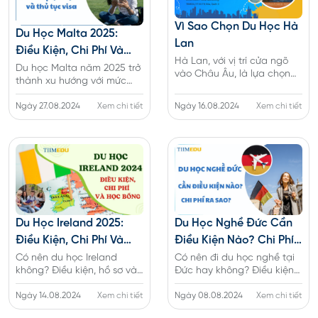
Vì Sao Chọn Du Học Hà
Du Học Malta 2025:
Lan
Điều Kiện, Chi Phí Và
Hà Lan, với vị trí cửa ngõ
Thủ Tục Visa
Du học Malta năm 2025 trở
vào Châu Âu, là lựa chọn
thành xu hướng với mức
hoàn hảo cho bạn. Không
học phí rẻ, điều kiện và thủ
chỉ có môi trường học tập
tục visa đơn giản. Xem chi
Ngày 27.08.2024
Xem chi tiết
Ngày 16.08.2024
Xem chi tiết
lý tưởng, Hà Lan còn mang
tiết về chi phí và thủ tục xin
đến những trải nghiệm văn
du học Malta
hóa độc đáo ngay tại trung
tâm lục địa.
Du Học Ireland 2025:
Du Học Nghề Đức Cần
Điều Kiện, Chi Phí Và
Điều Kiện Nào? Chi Phí
Học Bổng
Ra Sao?
Có nên du học Ireland
Có nên đi du học nghề tại
không? Điều kiện, hồ sơ và
Đức hay không? Điều kiện
quy trình xin du học tại
du học là gì? Hướng dẫn lộ
Ireland có khó khăn không
Ngày 14.08.2024
Xem chi tiết
trình và quy trình nộp hồ sơ
Ngày 08.08.2024
Xem chi tiết
và chi phí du học tại đây là
du học Đức cho sinh viên