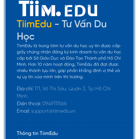
TiimEdu
- Tư Vấn Du
Học
TiimEdu là trung tâm tư vấn du học uy tín được cấp
giấy chứng nhận đăng ký kinh doanh tư vấn du học
cấp bởi Sở Giáo Dục và Đào Tạo Thành phố Hồ Chí
Minh. Hơn 10 năm hoạt động, TiimEdu đã đạt được
nhiều thành tựu lớn, góp phần khẳng định vị thế và
sự uy tín của mình trên thị trường.
Địa chỉ:
171, Võ Thị Sáu, Quận 3, Tp. Hồ Chí
Minh.
Điện thoại:
0949111566
Email:
support@tiimedu.vn
Thông tin TiimEdu