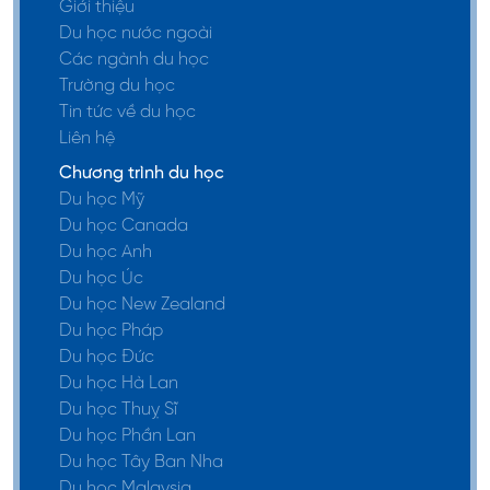
Giới thiệu
Du học nước ngoài
Các ngành du học
Trường du học
Tin tức về du học
Liên hệ
Chương trình du học
Du học Mỹ
Du học Canada
Du học Anh
Du học Úc
Du học New Zealand
Du học Pháp
Du học Đức
Du học Hà Lan
Du học Thuỵ Sĩ
Du học Phần Lan
Du học Tây Ban Nha
Du học Malaysia