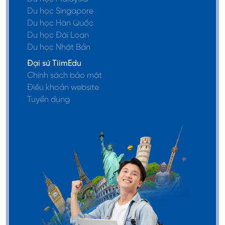
Du học Singapore
Du học Hàn Quốc
Du học Đài Loan
Du học Nhật Bản
Đại sứ TiimEdu
Chính sách bảo mật
Điều khoản website
Tuyển dụng