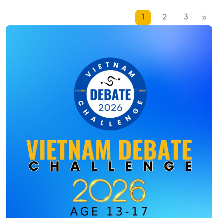
bao nhiêu tiền?
mới bắt đầu
1
2
3