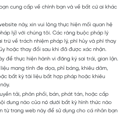
ạn cung cấp về chính bạn và về bất cứ ai khác
ebsite này, xin vui lòng thực hiện mối quan hệ
háp lý) với chúng tôi. Các ràng buộc pháp lý
 trừ về trách nhiệm pháp lý, phí hủy và phí thay
ủy hoặc thay đổi sau khi đã được xác nhận.
để thực hiện hành vi đăng ký sai trái, gian lận.
liệu mang tính đe dọa, phỉ báng, khiêu dâm,
oặc bất kỳ tài liệu bất hợp pháp hoặc khiêu
này.
uyền tải, phân phối, bán, phát tán, hoặc cấp
ội dung nào của nó dưới bất kỳ hình thức nào
in từ trang web này để sử dụng cho cá nhân bạn