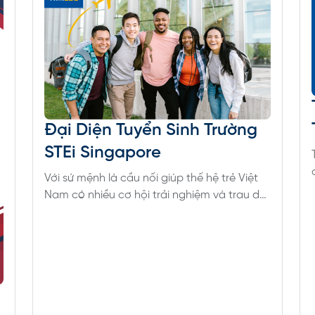
Đại Diện Tuyển Sinh Trường
STEi Singapore
Với sứ mệnh là cầu nối giúp thế hệ trẻ Việt
Nam có nhiều cơ hội trải nghiệm và trau dồi
tri thức, TiimEdu tự hào là đơn vị tuyển sinh
trực tiếp cho trường STEi của Singapore.