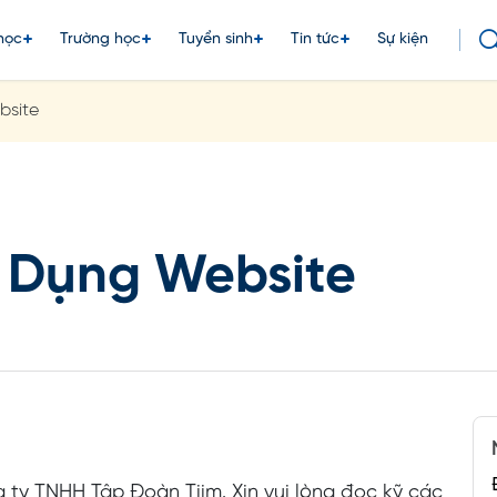
học
Trường học
Tuyển sinh
Tin tức
Sự kiện
bsite
 Dụng Website
ty TNHH Tập Đoàn Tiim. Xin vui lòng đọc kỹ các