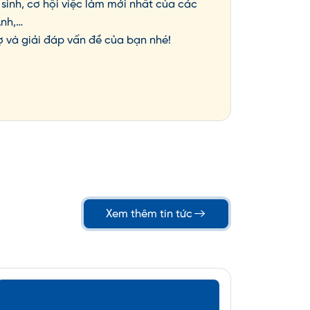
sinh, cơ hội việc làm mới nhất của các
Anh,…
ợ và giải đáp vấn đề của bạn nhé!
Xem thêm tin tức