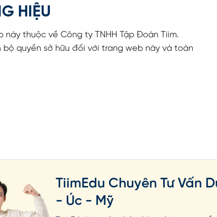
G HIỆU
b này thuộc về Công ty TNHH Tập Đoàn Tiim.
 bộ quyền sở hữu đối với trang web này và toàn
TiimEdu Chuyên Tư Vấn D
- Úc - Mỹ