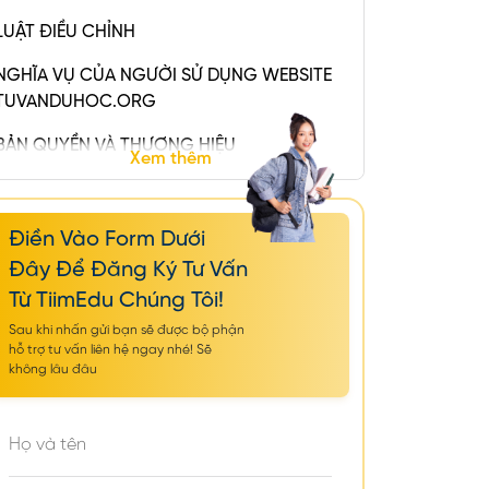
LUẬT ĐIỀU CHỈNH
NGHĨA VỤ CỦA NGƯỜI SỬ DỤNG WEBSITE
TUVANDUHOC.ORG
BẢN QUYỀN VÀ THƯƠNG HIỆU
Xem thêm
Điền Vào Form Dưới
Đây Để Đăng Ký Tư Vấn
Từ TiimEdu Chúng Tôi!
Sau khi nhấn gửi bạn sẽ được bộ phận
hỗ trợ tư vấn liên hệ ngay nhé! Sẽ
không lâu đâu