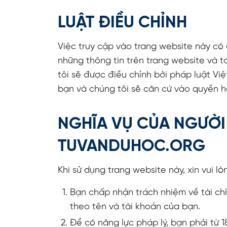
LUẬT ĐIỀU CHỈNH
Việc truy cập vào trang website này có
những thông tin trên trang website và 
tôi sẽ được điều chỉnh bởi pháp luật Vi
bạn và chúng tôi sẽ căn cứ vào quyền h
NGHĨA VỤ CỦA NGƯỜI
TUVANDUHOC.ORG
Khi sử dụng trang website này, xin vui l
Bạn chấp nhận trách nhiệm về tài chí
theo tên và tài khoản của bạn.
Để có năng lực pháp lý, bạn phải từ 18