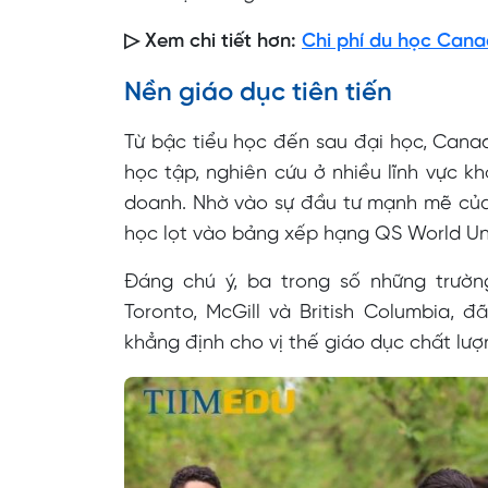
▷ Xem chi tiết hơn:
Chi phí du học Can
Nền giáo dục tiên tiến
Từ bậc tiểu học đến sau đại học, Cana
học tập, nghiên cứu ở nhiều lĩnh vực kh
doanh. Nhờ vào sự đầu tư mạnh mẽ của
học lọt vào bảng xếp hạng QS World Uni
Đáng chú ý, ba trong số những trườ
Toronto, McGill và British Columbia, 
khẳng định cho vị thế giáo dục chất lượ