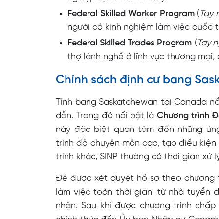
Federal Skilled Worker Program
(
Tay 
người có kinh nghiệm làm việc quốc t
Federal Skilled Trades Program
(
Tay n
thợ lành nghề ở lĩnh vực thương mại,
Chính sách định cư bang Sa
Tỉnh bang Saskatchewan tại Canada nổi 
dẫn. Trong đó nổi bật là
Chương trình 
này đặc biệt quan tâm đến những ứng
trình độ chuyên môn cao, tạo điều kiện 
trình khác, SINP thường có thời gian xử 
Để được xét duyệt hồ sơ theo chương tr
làm việc toàn thời gian, từ nhà tuyển
nhận. Sau khi được chương trình chấp 