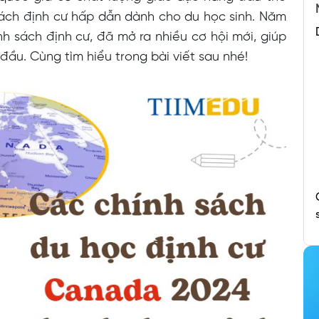
 sách định cư hấp dẫn dành cho du học sinh. Năm
nh sách định cư, đã mở ra nhiều cơ hội mới, giúp
đầu. Cùng tìm hiểu trong bài viết sau nhé!