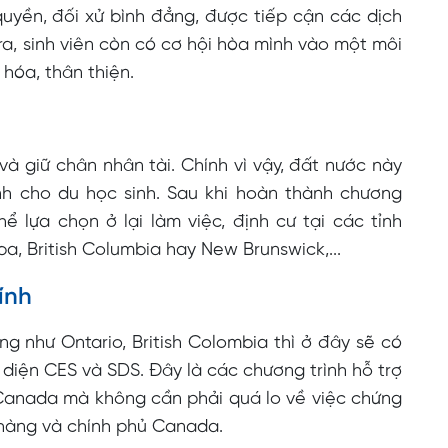
quyền, đối xử bình đẳng, được tiếp cận các dịch
 ra, sinh viên còn có cơ hội hòa mình vào một môi
hóa, thân thiện.
à giữ chân nhân tài. Chính vì vậy, đất nước này
nh cho du học sinh. Sau khi hoàn thành chương
hể lựa chọn ở lại làm việc, định cư tại các tỉnh
a, British Columbia hay New Brunswick,...
ính
g như Ontario, British Colombia thì ở đây sẽ có
diện CES và SDS. Đây là các chương trình hỗ trợ
 Canada mà không cần phải quá lo về việc chứng
n hàng và chính phủ Canada.