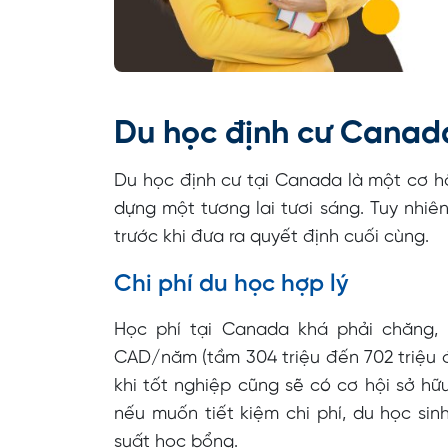
Du học định cư Canad
Du học định cư tại Canada là một cơ hộ
dựng một tương lai tươi sáng. Tuy nhiê
trước khi đưa ra quyết định cuối cùng.
Chi phí du học hợp lý
Học phí tại Canada khá phải chăng,
CAD/năm (tầm 304 triệu đến 702 triệu đồ
khi tốt nghiệp cũng sẽ có cơ hội sở h
nếu muốn tiết kiệm chi phí, du học si
suất học bổng.