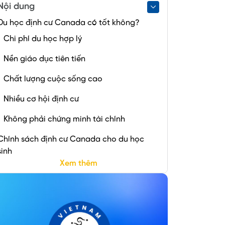
Nội dung
Du học định cư Canada có tốt không?
Chi phí du học hợp lý
Nền giáo dục tiên tiến
Chất lượng cuộc sống cao
Nhiều cơ hội định cư
Không phải chứng minh tài chính
Chính sách định cư Canada cho du học
sinh
Xem thêm
Chính sách định cư Express Entry
Chính sách định cư bang Saskatchewan
Chính sách định cư Provincial Nominee
Program (PNP)