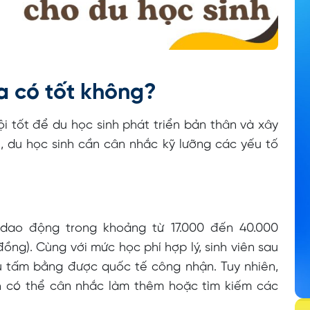
a có tốt không?
i tốt để du học sinh phát triển bản thân và xây
n, du học sinh cần cân nhắc kỹ lưỡng các yếu tố
 dao động trong khoảng từ 17.000 đến 40.000
ng). Cùng với mức học phí hợp lý, sinh viên sau
ữu tấm bằng được quốc tế công nhận. Tuy nhiên,
nh có thể cân nhắc làm thêm hoặc tìm kiếm các