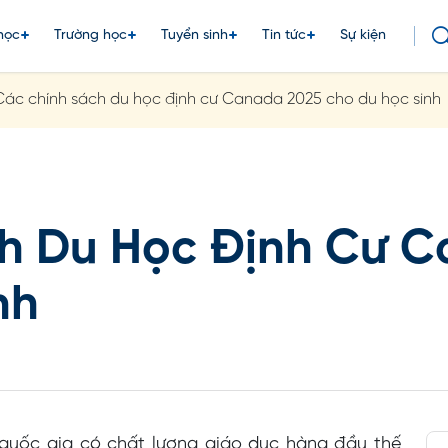
học
Trường học
Tuyển sinh
Tin tức
Sự kiện
Các chính sách du học định cư Canada 2025 cho du học sinh
h Du Học Định Cư C
nh
quốc gia có chất lượng giáo dục hàng đầu thế