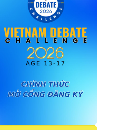
Chính sách định cư bang Alberta
Chính sách định cư bang British Columbia
Chính sách định cư bang Ontario
Chương trình định cư vùng Đại Tây
Dương
Quy định nhập cư của Canada
Gia đình
Người được bảo vệ hoặc Người tị nạn
Nhân đạo hoặc lý do khác
Kinh tế
Điều kiện định cư Canada có khó không?
Quyền lợi khi du học định cư Canada