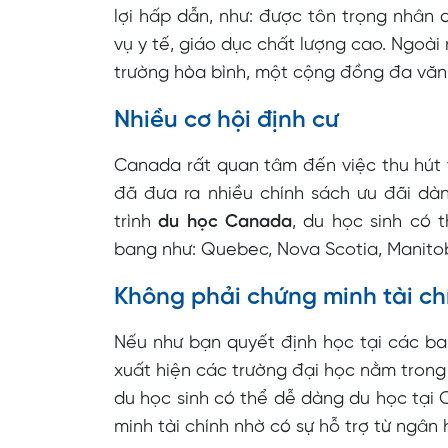
lợi hấp dẫn, như: được tôn trọng nhân 
vụ y tế, giáo dục chất lượng cao. Ngoài
trường hòa bình, một cộng đồng đa văn 
Nhiều cơ hội định cư
Canada rất quan tâm đến việc thu hút v
đã đưa ra nhiều chính sách ưu đãi dà
trình
du học Canada
, du học sinh có t
bang như: Quebec, Nova Scotia, Manitob
Không phải chứng minh tài ch
Nếu như bạn quyết định học tại các ban
xuất hiện các trường đại học nằm trong 
du học sinh có thể dễ dàng du học tại
minh tài chính nhờ có sự hỗ trợ từ ngâ