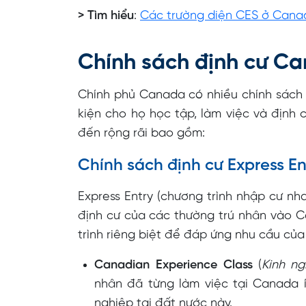
> Tìm hiểu
:
Các trường diện CES ở Cana
Chính sách định cư Ca
Chính phủ Canada có nhiều chính sách ư
kiện cho họ học tập, làm việc và định 
đến rộng rãi bao gồm:
Chính sách định cư Express En
Express Entry (chương trình nhập cư nh
định cư của các thường trú nhân vào 
trình riêng biệt để đáp ứng nhu cầu của
Canadian Experience Class
(
Kinh ng
nhân đã từng làm việc tại Canada í
nghiệp tại đất nước này.