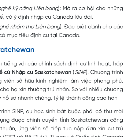
nghề kỹ năng Liên bang
): Mở ra cơ hội cho những
ế, có ý định nhập cư Canada lâu dài.
ghề nhóm thợ Liên bang
): Đặc biệt dành cho các
 có mục tiêu định cư tại Canada.
skatchewan
tiếng với các chính sách định cư linh hoạt, hấp
Đề cử Nhập cư Saskatchewan
(
SINP
). Chương trình
 viên sở hữu kinh nghiệm làm việc phong phú,
cho họ xin thường trú nhân. So với nhiều chương
lý hồ sơ nhanh chóng, tỷ lệ thành công cao hơn.
ình SINP, du học sinh bắt buộc phải có thư mời
 dụng được chính quyền tỉnh Saskatchewan công
thuận, ứng viên sẽ tiếp tục nộp đơn xin cư trú