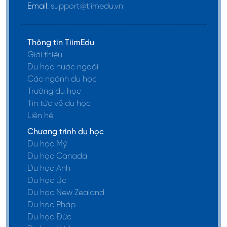
Email:
support@tiimedu.vn
Thông tin TiimEdu
Giới thiệu
Du học nước ngoài
Các ngành du học
Trường du học
Tin tức về du học
Liên hệ
Chương trình du học
Du học Mỹ
Du học Canada
Du học Anh
Du học Úc
Du học New Zealand
Du học Pháp
Du học Đức