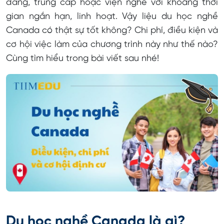
đẳng, trung cấp hoặc viện nghề với khoảng thời
Du học nghề Canada ngành gì tốt?
gian ngắn hạn, linh hoạt. Vậy liệu du học nghề
Cách đăng ký du học nghề tại Canada
Canada có thật sự tốt không? Chi phí, điều kiện và
Du học nghề Canada có định cư được không?
cơ hội việc làm của chương trình này như thế nào?
Cùng tìm hiểu trong bài viết sau nhé!
Du học nghề Canada là gì?