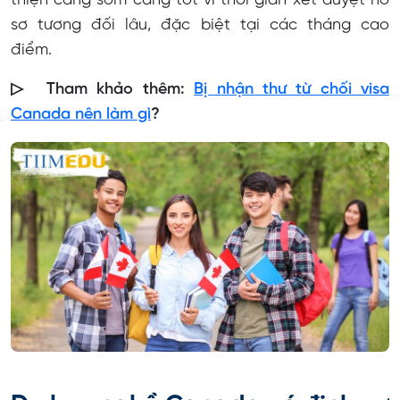
thiện càng sớm càng tốt vì thời gian xét duyệt hồ
sơ tương đối lâu, đặc biệt tại các tháng cao
điểm.
▷ Tham khảo thêm:
Bị nhận thư từ chối visa
Canada nên làm gì
?