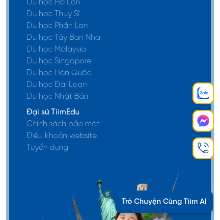
Du học Hà Lan
Du học Thuỵ Sĩ
Du học Phần Lan
Du học Tây Ban Nha
Du học Malaysia
Du học Singapore
Du học Hàn Quốc
Du học Đài Loan
Du học Nhật Bản
Đại sứ TiimEdu
Chính sách bảo mật
Điều khoản website
Tuyển dụng
Trò Chuyện Cùng Tiim AI