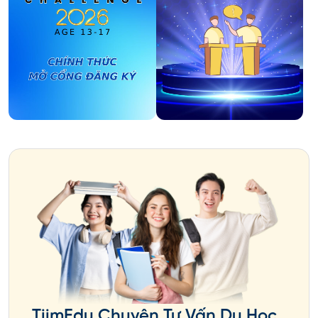
TiimEdu Chuyên Tư Vấn Du Học