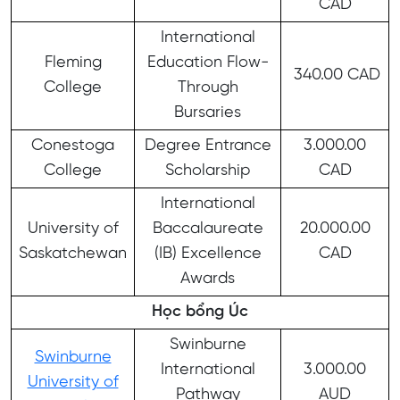
CAD
International
Fleming
Education Flow-
340.00 CAD
College
Through
Bursaries
Conestoga
Degree Entrance
3.000.00
College
Scholarship
CAD
International
University of
Baccalaureate
20.000.00
Saskatchewan
(IB) Excellence
CAD
Awards
Học bổng Úc
Swinburne
Swinburne
International
3.000.00
University of
Pathway
AUD