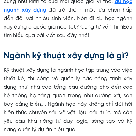
cũng như kinh tế của mọi quốc gia. Vì thế,
du học
ngành xây dựng
đã trở thành một lựa chọn hấp
Học bổng du học ngành xây dựng mới nhất
dẫn đối với nhiều sinh viên. Nên đi du học ngành
Câu hỏi thường gặp
xây dựng ở quốc gia nào tốt? Cùng tư vấn TiimEdu
Có thể làm việc trong ngành xây dựng khi du học
tìm hiểu qua bài viết sau đây nhé!
không?
Học xây dựng không cần giỏi toán có được
Ngành kỹ thuật xây dựng là gì?
không?
Kỹ thuật xây dựng là ngành học tập trung vào việc
Học ngành xây dựng ở độ tuổi bao nhiêu?
thiết kế, thi công và quản lý các công trình xây
dựng như: nhà cao tầng, cầu đường, cho đến các
hệ thống hạ tầng quan trọng như đường xá, sân
bay, cảng biển,... Ngành học này không chỉ đòi hỏi
kiến thức chuyên sâu về vật liệu, cấu trúc, mà còn
yêu cầu khả năng tư duy logic, sáng tạo và kỹ
năng quản lý dự án hiệu quả.