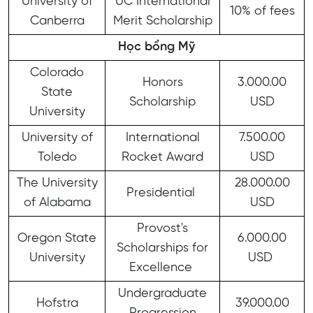
University of
UC International
10% of fees
Canberra
Merit Scholarship
Học bổng Mỹ
Colorado
Honors
3.000.00
State
Scholarship
USD
University
University of
International
7.500.00
Toledo
Rocket Award
USD
The University
28.000.00
Presidential
of Alabama
USD
Provost's
Oregon State
6.000.00
Scholarships for
University
USD
Excellence
Undergraduate
Hofstra
39.000.00