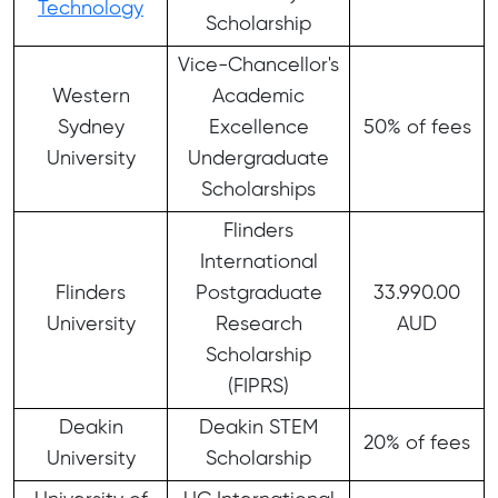
Technology
Scholarship
Vice-Chancellor's
Western
Academic
Sydney
Excellence
50% of fees
University
Undergraduate
Scholarships
Flinders
International
Flinders
Postgraduate
33.990.00
University
Research
AUD
Scholarship
(FIPRS)
Deakin
Deakin STEM
20% of fees
University
Scholarship