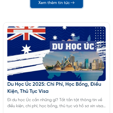
Xem thêm tin tức
 Học Úc 2025: Chi Phí, Học Bổng, Điều
C
ện, Thủ Tục Visa
Ki
 du học Úc cần những gì? Tất tần tật thông tin về
Có
u kiện, chi phí, học bổng, thủ tục và hồ sơ xin visa
Ca
 học Úc mới nhất năm 2025
về