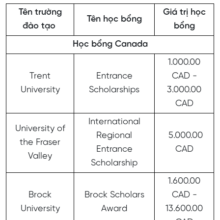
Tên trường
Giá trị học
Tên học bổng
đào tạo
bổng
Học bổng Canada
1.000.00
Trent
Entrance
CAD -
University
Scholarships
3.000.00
CAD
International
University of
Regional
5.000.00
the Fraser
Entrance
CAD
Valley
Scholarship
1.600.00
Brock
Brock Scholars
CAD -
University
Award
13.600.00