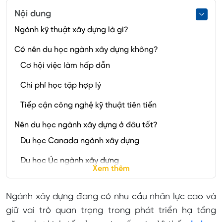
Nội dung
Ngành kỹ thuật xây dựng là gì?
Có nên du học ngành xây dựng không?
Cơ hội việc làm hấp dẫn
Chi phí học tập hợp lý
Tiếp cận công nghệ kỹ thuật tiên tiến
Nên du học ngành xây dựng ở đâu tốt?
Du học Canada ngành xây dựng
Du học Úc ngành xây dựng
Xem thêm
Du học ngành xây dựng tại Mỹ
Ngành xây dựng đang có nhu cầu nhân lực cao và
Du học nghề Đức ngành xây dựng
giữ vai trò quan trọng trong phát triển hạ tầng
Du học ngành xây dựng tại Singapore