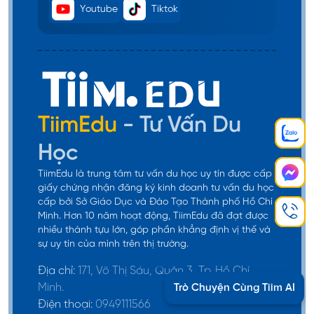
Youtube
Tiktok
TiimEdu
- Tư Vấn Du
Học
TiimEdu là trung tâm tư vấn du học uy tín được cấp
giấy chứng nhận đăng ký kinh doanh tư vấn du học
cấp bởi Sở Giáo Dục và Đào Tạo Thành phố Hồ Chí
Minh. Hơn 10 năm hoạt động, TiimEdu đã đạt được
nhiều thành tựu lớn, góp phần khẳng định vị thế và
sự uy tín của mình trên thị trường.
Địa chỉ:
171, Võ Thị Sáu, Quận 3, Tp. Hồ Chí
Minh.
Trò Chuyện Cùng Tiim AI
Điện thoại:
0949111566