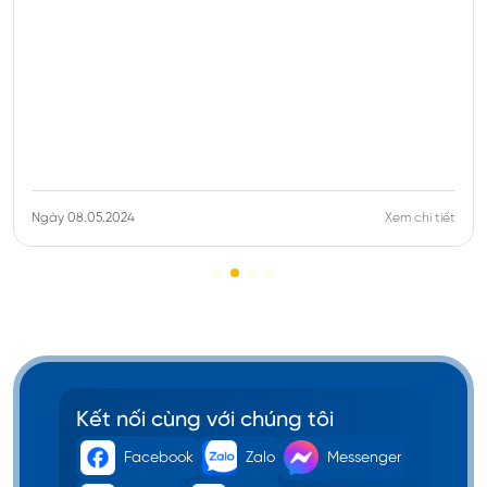
y 08.05.2024
Xem chi tiết
Ngà
Kết nối cùng với chúng tôi
Facebook
Zalo
Messenger