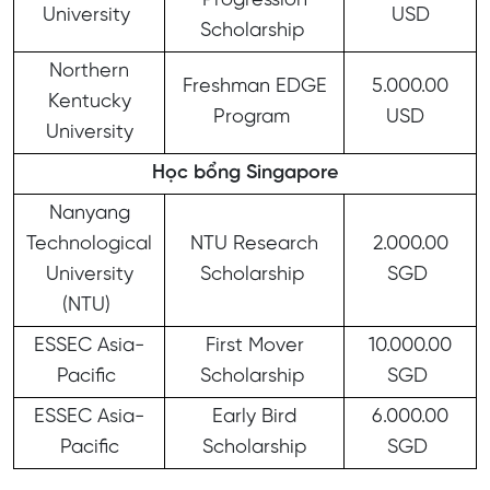
Progression
University
USD
Scholarship
Northern
Freshman EDGE
5.000.00
Kentucky
Program
USD
University
Học bổng Singapore
Nanyang
Technological
NTU Research
2.000.00
University
Scholarship
SGD
(NTU)
ESSEC Asia-
First Mover
10.000.00
Pacific
Scholarship
SGD
ESSEC Asia-
Early Bird
6.000.00
Pacific
Scholarship
SGD