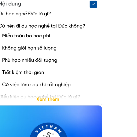
Nội dung
Du học nghề Đức là gì?
Có nên đi du học nghề tại Đức không?
Miễn toàn bộ học phí
Không giới hạn số lượng
Phù hợp nhiều đối tượng
Tiết kiệm thời gian
Có việc làm sau khi tốt nghiệp
Điều kiện du học nghề tại Đức là gì?
Xem thêm
Du học nghề Đức chi phí bao nhiêu?
Chi phí học tiếng Đức
Chi phí làm hồ sơ & Visa