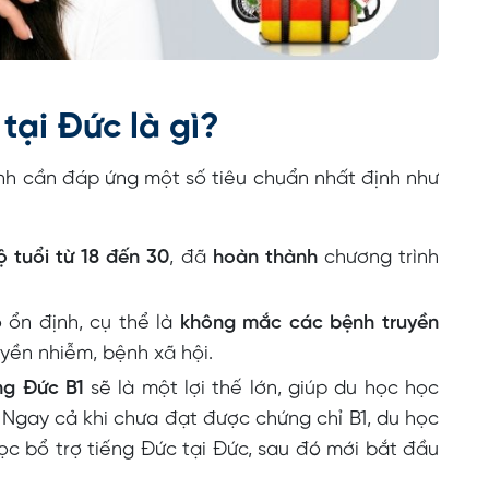
tại Đức là gì?
nh cần đáp ứng một số tiêu chuẩn nhất định như
ộ tuổi từ 18 đến 30
, đã
hoàn thành
chương trình
 ổn định, cụ thể là
không mắc các bệnh truyền
yền nhiễm, bệnh xã hội.
ng Đức B1
sẽ là một lợi thế lớn, giúp du học học
 Ngay cả khi chưa đạt được chứng chỉ B1, du học
ọc bổ trợ tiếng Đức tại Đức, sau đó mới bắt đầu