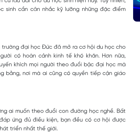
h cư lâu dài cho du học sinh hiện nay. Tuy nhiên,
ọc sinh cần cân nhắc kỹ lưỡng những đặc điểm
c trường đại học Đức đã mở ra cơ hội du học cho
người có hoàn cảnh kinh tế khó khăn. Hơn nữa,
huyến khích mọi người theo đuổi bậc đại học mà
g bằng, nơi mà ai cũng có quyền tiếp cận giáo
ững ai muốn theo đuổi con đường học nghề. Bất
 đáp ứng đủ điều kiện, bạn đều có cơ hội được
át triển nhất thế giới.