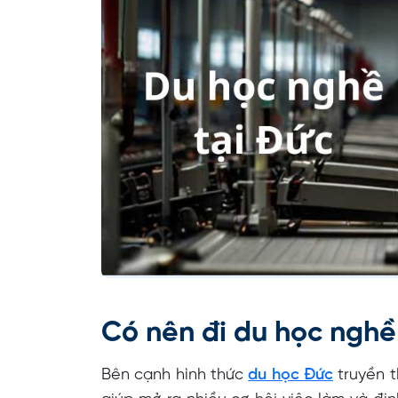
Có nên đi du học nghề
Bên cạnh hình thức
du học Đức
truyền t