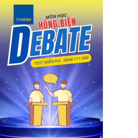
Bước 4: Theo dõi hồ sơ
Bước 5: Nhận kết quả
Lộ trình du học nghề tại Đức
Học tiếng Đức bằng B1
Chuẩn bị hồ sơ và thủ tục xin du học Đức
Xin visa du học nghề tại Đức
Sang Đức học tập và làm việc
Hoàn thành và tốt nghiệp khóa học