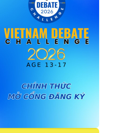
Vé máy bay
Phí sinh hoạt
Quy trình đăng ký du học nghề tại Đức
Học tiếng Đức tại Việt Nam
Tại Cộng hòa Liên bang Đức (CHLB Đức)
Sau tốt nghiệp
Du học nghề Đức có các loại visa nào?
Hướng dẫn thủ tục xin visa du học nghề tại
Đức
Bước 1: Chuẩn bị hồ sơ
Bước 2: Đặt lịch hẹn trực tuyến
Bước 3: Nộp hồ sơ và sinh trắc học