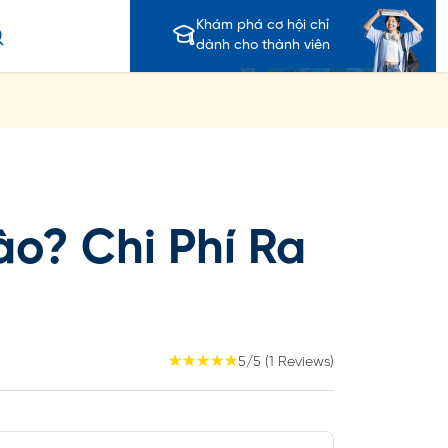
Khám phá cơ hội chỉ
dành cho thành viên
o? Chi Phí Ra
☆
☆
☆
☆
☆
5/5 (1 Reviews)