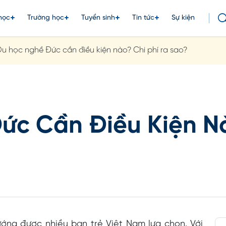
học
Trường học
Tuyển sinh
Tin tức
Sự kiện
u học nghề Đức cần điều kiện nào? Chi phí ra sao?
ức Cần Điều Kiện Nà
ớng được nhiều bạn trẻ Việt Nam lựa chọn. Với