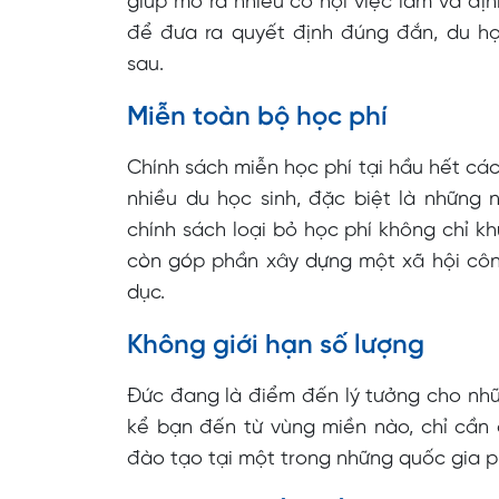
giúp mở ra nhiều cơ hội việc làm và địn
để đưa ra quyết định đúng đắn, du h
sau.
Miễn toàn bộ học phí
Chính sách miễn học phí tại hầu hết cá
nhiều du học sinh, đặc biệt là những 
chính sách loại bỏ học phí không chỉ k
còn góp phần xây dựng một xã hội côn
dục.
Không giới hạn số lượng
Đức đang là điểm đến lý tưởng cho nh
kể bạn đến từ vùng miền nào, chỉ cần
đào tạo tại một trong những quốc gia ph