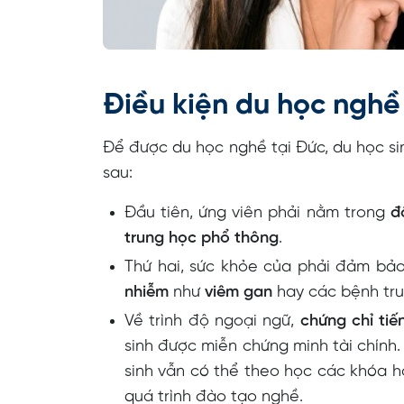
Điều kiện du học nghề 
Để được du học nghề tại Đức, du học si
sau:
Đầu tiên, ứng viên phải nằm trong
đ
trung học phổ thông
.
Thứ hai, sức khỏe của phải đảm bảo
nhiễm
như
viêm gan
hay các bệnh tru
Về trình độ ngoại ngữ,
chứng chỉ tiế
sinh được miễn chứng minh tài chính.
sinh vẫn có thể theo học các khóa h
quá trình đào tạo nghề.