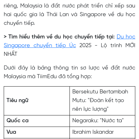
riêng, Malaysia là đất nước phát triển chỉ xếp sau
hai quốc gia là Thái Lan và Singapore về du học
chuyển tiếp.
> Tìm hiểu thêm về du học chuyển tiếp tại:
Du học
Singapore chuyển tiếp Úc
2025 - Lộ trình MỚI
NHẤT
Dưới đây là bảng thông tin sơ lược về đất nước
Malaysia mà TiimEdu đã tổng hợp:
Bersekutu Bertambah
Tiêu ngữ
Mutu: "Đoàn kết tạo
nên lực lượng"
Quốc ca
Negaraku: "Nước ta"
Vua
Ibrahim Iskandar