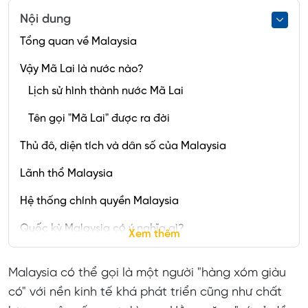
Nội dung
Tổng quan về Malaysia
Vậy Mã Lai là nước nào?
Lịch sử hình thành nước Mã Lai
Tên gọi "Mã Lai" được ra đời
Thủ đô, diện tích và dân số của Malaysia
Lãnh thổ Malaysia
Hệ thống chính quyền Malaysia
Quốc kỳ Malaysia có ý nghĩa gì?
Xem thêm
Nền kinh tế Malaysia
Malaysia có thể gọi là một người "hàng xóm giàu
Nông nghiệp, lâm nghiệp và thủy sản
có" với nền kinh tế khá phát triển cũng như chất
Tài nguyên và năng lượng