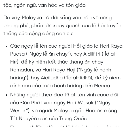
tộc, ngôn ngữ, văn hóa và tôn giáo.
Do vậy, Malaysia có đời sống văn hóa vô cùng
phong phú, phần lớn xoay quanh các lễ hội truyền
thống của cộng đồng dân cư:
Các ngày lễ lớn của người Hồi giáo là Hari Raya
Puasa (“Ngày lễ ăn chay”), hay Aidilfitri (ʿĪd al-
Fiṭr), để kỷ niệm kết thúc tháng ăn chay
Ramadan, và Hari Raya Haji (“Ngày lễ hành
hương”), hay Aidiladha (ʿĪd al-Aḍḥā), để kỷ niệm
đỉnh cao của mùa hành hương đến Mecca.
Những người theo đạo Phật tôn vinh cuộc đời
của Đức Phật vào ngày Hari Wesak (“Ngày
Wesak”), và người Malaysia gốc Hoa ăn mừng
Tết Nguyên đán của Trung Quốc.