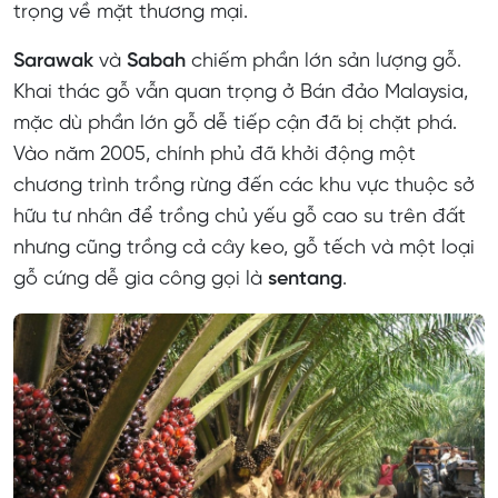
trọng về mặt thương mại.
Sarawak
và
Sabah
chiếm phần lớn sản lượng gỗ.
Khai thác gỗ vẫn quan trọng ở Bán đảo Malaysia,
mặc dù phần lớn gỗ dễ tiếp cận đã bị chặt phá.
Vào năm 2005, chính phủ đã khởi động một
chương trình trồng rừng đến các khu vực thuộc sở
hữu tư nhân để trồng chủ yếu gỗ cao su trên đất
nhưng cũng trồng cả cây keo, gỗ tếch và một loại
gỗ cứng dễ gia công gọi là
sentang
.