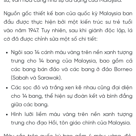
sử, văn hóa cũng như sự đa dạng của Malaysia.
Nguồn gốc thiết kế ban của quốc kỳ Malaysia ban
đầu được thực hiện bởi một kiến trúc sư trẻ tuổi
vào năm 1947. Tuy nhiên, sau khi giành độc lập, lá
cờ đã được chỉnh sửa một số chi tiết:
Ngôi sao 14 cánh màu vàng trên nền xanh tượng
trưng cho 14 bang của Malaysia, bao gồm cả
các bang bán đảo và các bang ở đảo Borneo
(Sabah và Sarawak).
Các sọc đỏ và trắng xen kẽ nhau cũng đại diện
cho 14 bang, thể hiện sự đoàn kết và bình đẳng
giữa các bang.
Hình lưỡi liềm màu vàng trên nền xanh tượng
trưng cho đạo Hồi, tôn giáo chính của Malaysia.