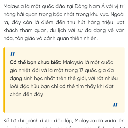
tầm quốc tế như thế nào?
Malaysia là một quốc đảo tại Đông Nam Á với vị trí
Chi phí du học Malaysia hợp lý ra sao?
hàng hải quan trọng bậc nhất trong khu vực. Ngoài
ra, đây còn là điểm đến thu hút hàng triệu lượt
khách tham quan, du lịch với sự đa dạng về văn
hóa, tôn giáo và cảnh quan thiên nhiên.
Có thể bạn chưa biết:
Malaysia là một quốc
gia nhiệt đới và là một trong 17 quốc gia đa
dạng sinh học nhất trên thế giới, với rất nhiều
loài đặc hữu bạn chỉ có thể tìm thấy khi đặt
chân đến đây.
Kể từ khi giành được độc lập, Malaysia đã vươn lên