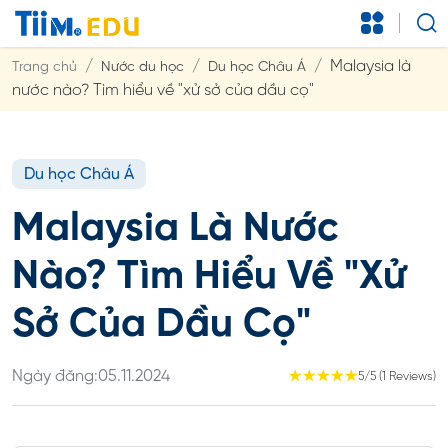
Malaysia là
Trang chủ
Nước du học
Du học Châu Á
nước nào? Tìm hiểu về "xử sở của dầu cọ"
Du học Châu Á
Malaysia Là Nước
Nào? Tìm Hiểu Về "xử
Sở Của Dầu Cọ"
Ngày đăng:
05.11.2024
☆
☆
☆
☆
☆
5/5 (1 Reviews)