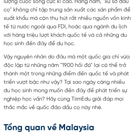
lượng cuộc sống cực kì cao. Hằng năm, "xứ sở dầu
cọ" không chỉ tập trung sản xuất các sản phẩm để
Đời sống xã hội Malaysia
xuất khẩu mà còn thu hút rất nhiều nguồn vốn kinh
Ẩm thực Malaysia
tế từ nước ngoài qua FDI, hoặc qua ngành du lịch
với hàng triệu lượt khách quốc tế và cả những du
Thiên nhiên tại Malaysia
học sinh đến đây để du học.
<img style="display: block; margin-left: auto;
margin-right: auto;"
Vậy nguyên nhân do đâu mà một quốc gia chỉ vừa
src="https://tuvanduhoc.org/uploads/files/2024/11/06/
độc lập từ những năm "1900 hồi đó" lại có thể trở
nhien-malaysia.jpg" alt="Thi&ecirc;n nhi&ecirc;n
thành một trong những điểm đến quốc tế và phát
Malaysia" width="900" height="500" />
triển vượt bậc như vậy? Tại sao ngày càng nhiều
Hệ thống giáo dục tại Malaysia
du học sinh mong muốn đến đây để phát triển sự
nghiệp học vấn? Hãy cùng TiimEdu giải đáp mọi
Tại sao nên chọn Malaysia làm điểm đến du học?
thắc mắc về quốc đảo dầu cọ này nhé.
Hệ thống giáo dục ở Malaysia phát triển đến mức
nào?
Tổng quan về Malaysia
Môi trường sống và học tập tại Malaysia mang