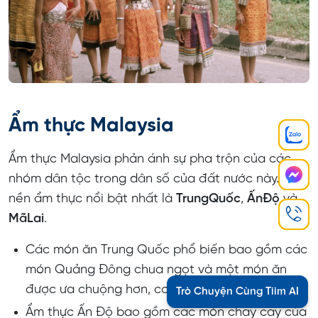
Ẩm thực Malaysia
Ẩm thực Malaysia phản ánh sự pha trộn của các
nhóm dân tộc trong dân số của đất nước này. Ba
nền ẩm thực nổi bật nhất là
Trung
Quốc
,
Ấn
Độ
và
Mã
Lai
.
Các món ăn Trung Quốc phổ biến bao gồm các
món Quảng Đông chua ngọt và một món ăn
được ưa chuộng hơn, cơm gà Hải Nam.
Trò Chuyện Cùng Tiim AI
Ẩm thực Ấn Độ bao gồm các món chay cay của