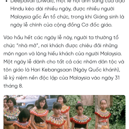
Deepavali (Diwali), một lễ hội ánh sáng của đạo
Hindu kéo dài nhiều ngày, được nhiều người
Malaysia gốc Ấn tổ chức, trong khi Giáng sinh là
ngày lễ chính của cộng đồng Cơ đốc giáo.
Vào hầu hết các ngày lễ này, người ta thường tổ
chức “nhà mở”, nơi khách được chiêu đãi những
món ngon và lòng hiếu khách của người Malaysia.
Một ngày lễ dành cho tất cả các nhóm dân tộc và
tôn giáo là Hari Kebangsaan (Ngày Quốc khánh),
lễ kỷ niệm nền độc lập của Malaysia vào ngày 31
tháng 8.