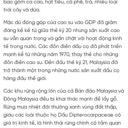
bao gồm ca cao, hạt tiêu, cà phê, trà, nhiều loại
trái cây và dừa.
Mặc dù đóng góp của cao su vào GDP đã giảm
đáng kể kể từ giữa thế kỷ 20 nhưng sản xuất cao
su vẫn quan trọng và gắn chặt với hoạt động kinh
tế trong nước. Các đồn điền dầu cọ đã phát triển
mạnh kể từ những năm 1970, thay thế cho những
đồn điền cao su. Đến đầu thế kỷ 21, Malaysia đã
trở thành một trong những nước sản xuất dầu cọ
hàng đầu thế giới.
Các khu rừng rộng lớn của cả Bán đảo Malaysia và
Đông Malaysia đều bị khai thác mạnh để lấy gỗ.
Rừng mưa nhiệt đới thường xanh vùng đất thấp,
giàu các loài thuộc họ Dầu Dipterocarpaceae có
giá trị kinh tế, là hình thái rừng chính có tầm quan