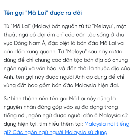
Tên gọi "Mã Lai" được ra đời
Từ "Mã Lai" (Malay) bắt nguồn từ từ "Melayu", một
thuật ngữ cổ đại ám chỉ các dân tộc sống ở khu
vực Đông Nam Á, đặc biệt là bán đảo Mã Lai và
các đảo xung quanh. Từ "Melayu" sau này được
dùng để chỉ chung các dân tộc bản địa có chung
ngôn ngữ và văn hóa, và đến thời là thuộc địa của
Anh, tên gọi này được người Anh áp dụng để chỉ
vùng đất bao gồm bán đảo Malaysia hiện đại.
Sự hình thành nên tên gọi Mã Lai này cũng là
nguyên nhân đóng góp vào sự đa dạng trong
tiếng nói, ngôn ngữ được người dân ở Malaysia sử
dụng hiện tại, tìm hiểu thêm tại:
Malaysia nói tiếng
gì? Các ngôn ngữ người Malaysia sử dụng