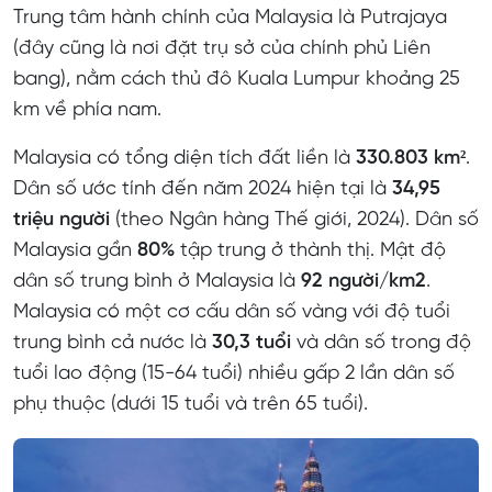
Trung tâm hành chính của Malaysia là Putrajaya
(đây cũng là nơi đặt trụ sở của chính phủ Liên
bang), nằm cách thủ đô Kuala Lumpur khoảng 25
km về phía nam.
Malaysia có tổng diện tích đất liền là
330.803 km²
.
Dân số ước tính đến năm 2024 hiện tại là
34,95
triệu người
(theo Ngân hàng Thế giới, 2024). Dân số
Malaysia gần
80%
tập trung ở thành thị. Mật độ
dân số trung bình ở Malaysia là
92 người/km2
.
Malaysia có một cơ cấu dân số vàng với độ tuổi
trung bình cả nước là
30,3 tuổi
và dân số trong độ
tuổi lao động (15-64 tuổi) nhiều gấp 2 lần dân số
phụ thuộc (dưới 15 tuổi và trên 65 tuổi).