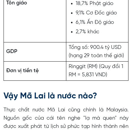
Tôn giáo
18,7% Phật giáo
9,1% Cơ Đốc giáo
6,1% Ấn Độ giáo
2,7% khác
Tổng số: 900.4 tỷ USD
GDP
(hạng 29 toàn thế giới)
Ringgit (RM) (Quy đổi 1
Đơn vị tiền tệ
RM = 5,831 VND)
Vậy Mã Lai là nước nào?
Thực chất nước Mã Lai cũng chính là Malaysia.
Nguồn gốc của cái tên nghe "lạ mà quen" này
được xuất phát từ lịch sử phức tạp hình thành nên