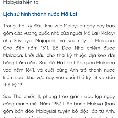
Malaysia hiện tại.
Lịch sử hình thành nước Mã Lai
Trong thời kỳ đầu, khu vực Malaysia ngày nay bao
gồm các vương quốc nhỏ của người Mã Lai (Malay)
như Srivijaya, Majapahit và sau này là Malacca.
Cho đến năm 1511, Bồ Đào Nha chiếm được
Malacca, khởi đầu cho thời kỳ thuộc địa kéo dài
hàng trăm năm. Sau đó, Hà Lan tiếp quản Malacca
vào năm 1641, và cuối cùng Anh trở thành nước
kiểm soát khu vực này vào cuối thế kỷ 18 và đầu
thế kỷ 19.
Sau Thế chiến II, phong trào giành độc lập ngày
càng mạnh mẽ. Năm 1957, Liên bang Malaya (bao
gồm bán đảo Malaysia) tuyên bố độc lập từ Anh.