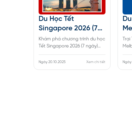
Du Học Tết
Du
Singapore 2026 (7
Me
Ngày): Hành Trình
Tii
Khám phá chương trình du học
Trại
Khai Phóng Tiềm
Tết Singapore 2026 (7 ngày)
Ng
Melb
độc quyền cho học sinh 14+.
12–1
Năng Và Định
Đá
Trải nghiệm University Tour
Melb
Ngày 20.10.2025
Xem chi tiết
Ngày 
Hướng Tương Lai Tại
12-
(NUS, NTU), English Challenge
khá
NUS, NTU, SMU
& Singapore Project. Đăng ký
cùng
ngay!