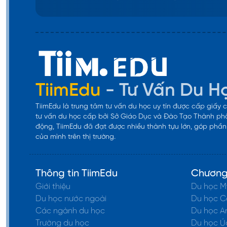
TiimEdu
- Tư Vấn Du H
TiimEdu là trung tâm tư vấn du học uy tín được cấp giấy
tư vấn du học cấp bởi Sở Giáo Dục và Đào Tạo Thành phố
động, TiimEdu đã đạt được nhiều thành tựu lớn, góp phần k
của mình trên thị trường.
Thông tin TiimEdu
Chương 
Giới thiệu
Du học M
Du học nước ngoài
Du học 
Các ngành du học
Du học A
Trường du học
Du học Ú