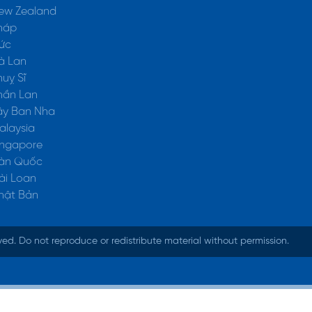
ew Zealand
háp
ức
à Lan
uỵ Sĩ
hần Lan
ây Ban Nha
alaysia
ingapore
àn Quốc
ài Loan
hật Bản
rved. Do not reproduce or redistribute material without permission.