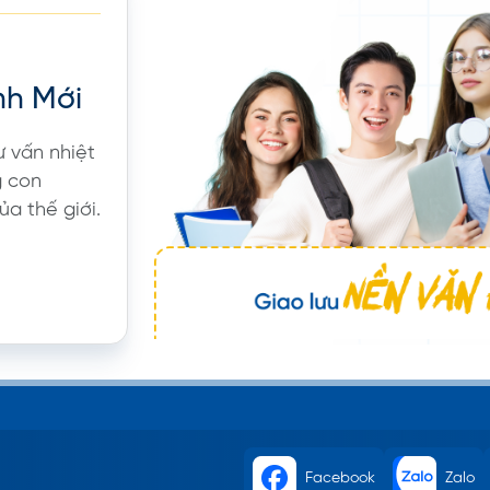
nh Mới
ư vấn nhiệt
g con
ủa thế giới.
Facebook
Zalo