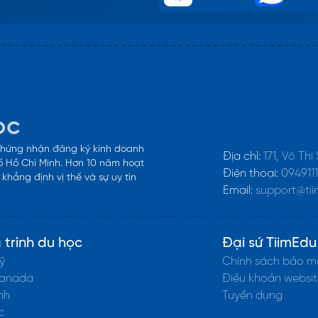
ọc
 chứng nhận đăng ký kinh doanh
Địa chỉ:
171, Võ Thị
 Hồ Chí Minh. Hơn 10 năm hoạt
Điện thoại:
094911
hẳng định vị thế và sự uy tín
Email:
support@tii
trình du học
Đại sứ TiimEdu
ỹ
Chính sách bảo m
Canada
Điều khoản websit
nh
Tuyển dụng
c