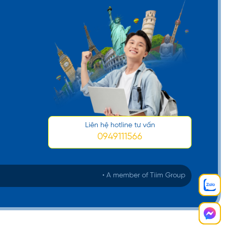
Liên hệ hotline tư vấn
0949111566
• A member of Tiim Group