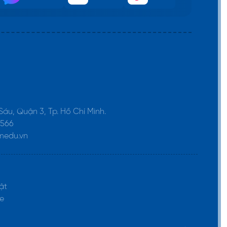
 Sáu, Quận 3, Tp. Hồ Chí Minh.
1566
medu.vn
ật
e