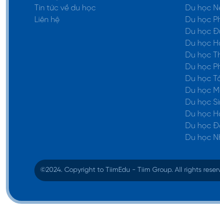
Tin tức về du học
Du học N
Liên hệ
Du học P
Du học Đ
Du học H
Du học Th
Du học P
Du học T
Du học M
Du học S
Du học H
Du học Đ
Du học N
©️2024. Copyright to TiimEdu - Tiim Group. All rights rese