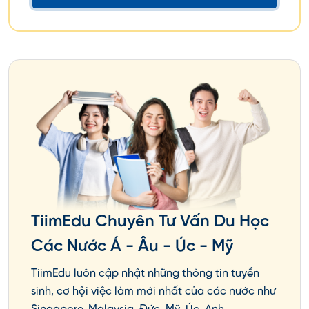
▷ Xem chi tiết hơn:
Chi phí du học Hàn Quốc cần
bao nhiêu tiền
2025?
TiimEdu Chuyên Tư Vấn Du Học
Các Nước Á - Âu - Úc - Mỹ
Du học Hàn Quốc bao lâu thì
TiimEdu luôn cập nhật những thông tin tuyển
sinh, cơ hội việc làm mới nhất của các nước như
được đi làm?