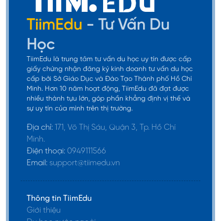
đại học cũng có thể đi làm thêm ngay sau khi
nhập học và cần phải đảm bảo điểm trung bình
TiimEdu
- Tư Vấn Du
học kỳ trước >2.0.
Học
Về quy định tổng thời gian đi làm sẽ phụ thuộc vào
TiimEdu là trung tâm tư vấn du học uy tín được cấp
điểm Topik, cụ thể như sau:
giấy chứng nhận đăng ký kinh doanh tư vấn du học
cấp bởi Sở Giáo Dục và Đào Tạo Thành phố Hồ Chí
Sinh viên năm 1 và 2:
được làm tối đa 10 giờ/
Minh. Hơn 10 năm hoạt động, TiimEdu đã đạt được
nhiều thành tựu lớn, góp phần khẳng định vị thế và
tuần nếu không có Topik 3 và tối đa 20 - 25
sự uy tín của mình trên thị trường.
giờ/tuần đối với các bạn đã có Topik 3
Địa chỉ:
171, Võ Thị Sáu, Quận 3, Tp. Hồ Chí
Sinh viên năm 3 và 4
: được làm tối đa 10 giờ/
Minh.
tuần nếu không có Topik 4 và tối đa 20 - 25
Điện thoại:
0949111566
giờ/tuần đối với các bạn đã có Topik 4
Email:
support@tiimedu.vn
> Tìm hiểu thêm
:
EPS TOPIK là gì
? Chứng chỉ quan
trọng để lao động tại Hàn Quốc
Thông tin TiimEdu
Giới thiệu
Du học thạc sĩ, tiến sĩ tại Hàn Quốc