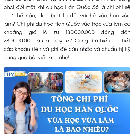
Du học thạc sĩ, tiến sĩ tại Hàn Quốc
phải đối mặt khi du học Hàn Quốc đó là chi phí sẽ
Du học nghề Hàn Quốc
như thế nào, đặc biệt là đối với hệ vừa học vừa
làm? Chi phí du học Hàn Quốc vừa học vừa làm có
Có nên du học Hàn Quốc vừa học vừa làm không?
khoảng giá là từ 180.000.000 đồng đến
Điều kiện du học Hàn Quốc vừa học vừa làm D4-1
280.000.000 là đắt hay rẻ? Cùng tìm hiểu chi tiết
các khoản tiền và phí để cân nhắc và chuẩn bị kỹ
Mức lương của du học sinh Hàn hệ vừa học vừa làm?
càng qua bài viết sau nhé!
Du học Hàn Quốc vừa học vừa làm nên chọn ngành
gì?