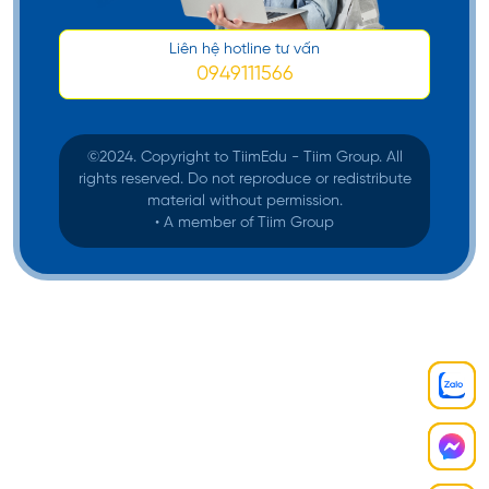
với chương trình này, du học sinh sẽ vừa được học
tập, vừa được làm thêm trang trải chi phí.
Liên hệ hotline tư vấn
0949111566
©️2024. Copyright to TiimEdu - Tiim Group. All
rights reserved. Do not reproduce or redistribute
material without permission.
• A member of Tiim Group
Không chỉ vậy, chương trình du học vừa học vừa
làm tại Hàn Quốc, còn đem lại cho du học sinh
nhiều lợi ích: