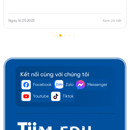
Có Topik 3
: tổng thời gian làm tối đa là
25h/tuần đối vưới trường công lập và 20
giờ/tuần đối với trường khác.
Ngày 14.05.2025
Xem chi tiết
Kết nối cùng với chúng tôi
Facebook
Zalo
Messenger
Youtube
Tiktok
Du học Hàn Quốc hệ đại học
Tương tự với hệ cao đẳng, du học sinh ở cấp bậc