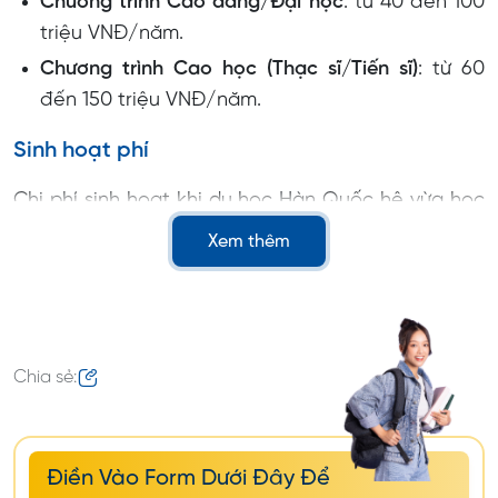
Chương trình Cao đẳng/Đại học
: từ 40 đến 100
triệu VNĐ/năm.
Chương trình Cao học (Thạc sĩ/Tiến sĩ)
: từ 60
đến 150 triệu VNĐ/năm.
Sinh hoạt phí
Chi phí sinh hoạt khi du học Hàn Quốc hệ vừa học
vừa làm có thể thay đổi tùy thuộc vào nhiều yếu
Xem thêm
tố như: thành phố, cách sống, các lựa chọn cá
nhân,...của du học sinh. Dưới đây là một số thông
tin tham khảo để bạn có thể ước tính chi phí sinh
hoạt của mình:
Chia sẻ:
Chi phí nhà ở
: Ký túc xá (Khoảng 1 đến 2 triệu
VNĐ/tháng); Thuê nhà ngoài (Khoảng 3 đến 5
triệu VNĐ/tháng).
Điền Vào Form Dưới Đây Để