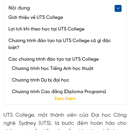
Nội dung
Giới thiệu về UTS College
Lợi ích khi theo học tại UTS College
Chương trình đào tạo tại UTS College có gì đặc
biệt?
Các chương trình đào tạo tại UTS College
Chương trình học Tiếng Anh học thuật
Chương trình Dự bị đại học
Chương trình Cao đẳng (Diploma Programs)
Xem thêm
Chương trình Dự bị thạc sỹ
UTS College, một thành viên của Đại học Công
Các dịch vụ hỗ trợ của UTS College dành cho sinh
viên quốc tế
nghệ Sydney (UTS), là bước đệm hoàn hảo cho