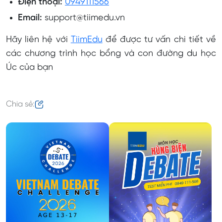
Điện thoại:
0949111566
Email:
support@tiimedu.vn
Hãy liên hệ với
TiimEdu
để được tư vấn chi tiết về
các chương trình học bổng và con đường du học
Úc của bạn
Chia sẻ: