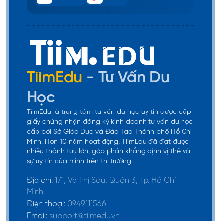
TiimEdu
- Tư Vấn Du
Học
TiimEdu là trung tâm tư vấn du học uy tín được cấp
giấy chứng nhận đăng ký kinh doanh tư vấn du học
cấp bởi Sở Giáo Dục và Đào Tạo Thành phố Hồ Chí
Minh. Hơn 10 năm hoạt động, TiimEdu đã đạt được
nhiều thành tựu lớn, góp phần khẳng định vị thế và
sự uy tín của mình trên thị trường.
Địa chỉ:
171, Võ Thị Sáu, Quận 3, Tp. Hồ Chí
Minh.
Điện thoại:
0949111566
Email:
support@tiimedu.vn