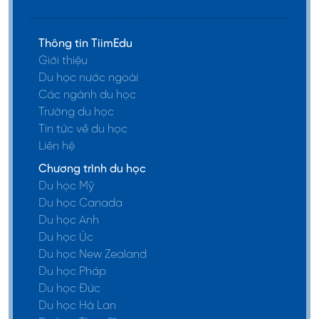
Thông tin TiimEdu
Giới thiệu
Du học nước ngoài
Các ngành du học
Trường du học
Tin tức về du học
Liên hệ
Chương trình du học
Du học Mỹ
Du học Canada
Du học Anh
Du học Úc
Du học New Zealand
Du học Pháp
Du học Đức
Du học Hà Lan