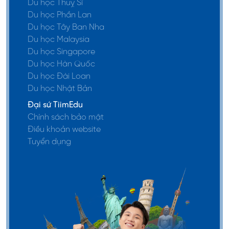
Du học Thuỵ Sĩ
Du học Phần Lan
Du học Tây Ban Nha
Du học Malaysia
Du học Singapore
Du học Hàn Quốc
Du học Đài Loan
Du học Nhật Bản
Đại sứ TiimEdu
Chính sách bảo mật
Điều khoản website
Tuyển dụng