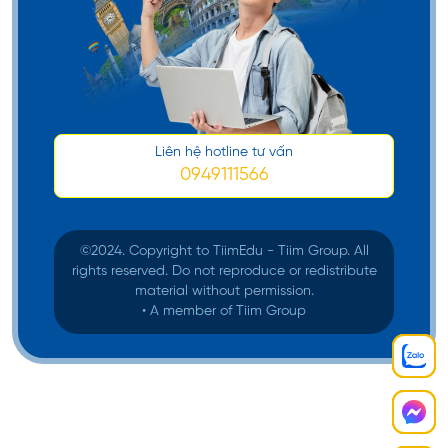
Liên hệ hotline tư vấn
0949111566
©️2024. Copyright to TiimEdu - Tiim Group. All
rights reserved. Do not reproduce or redistribute
material without permission.
• A member of Tiim Group