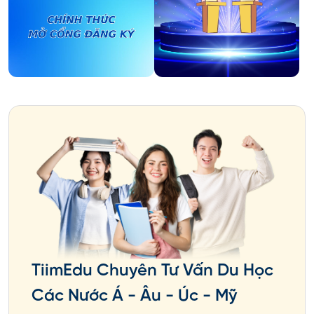
TiimEdu Chuyên Tư Vấn Du Học
Các Nước Á - Âu - Úc - Mỹ