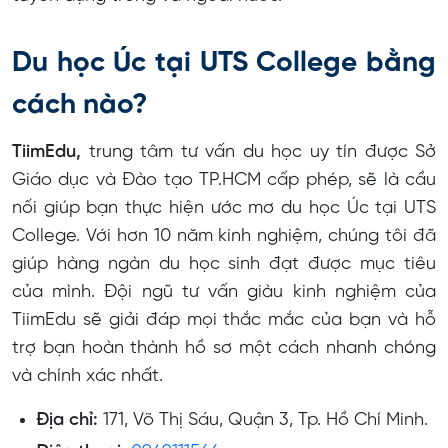
Du học Úc tại UTS College bằng
cách nào?
TiimEdu,
trung tâm tư vấn du học uy tín được Sở
Giáo dục và Đào tạo TP.HCM cấp phép, sẽ là cầu
nối giúp bạn thực hiện ước mơ du học Úc tại UTS
College. Với hơn 10 năm kinh nghiệm, chúng tôi đã
giúp hàng ngàn du học sinh đạt được mục tiêu
của mình. Đội ngũ tư vấn giàu kinh nghiệm của
TiimEdu sẽ giải đáp mọi thắc mắc của bạn và hỗ
trợ bạn hoàn thành hồ sơ một cách nhanh chóng
và chính xác nhất.
Địa chỉ:
171, Võ Thị Sáu, Quận 3, Tp. Hồ Chí Minh.