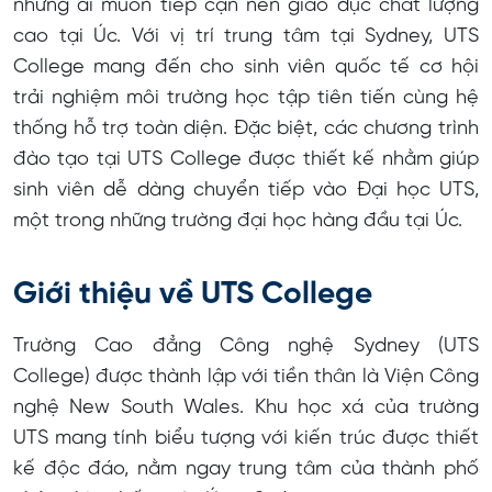
những ai muốn tiếp cận nền giáo dục chất lượng
Cơ hội sau khi tốt nghiệp UTS College
cao tại Úc. Với vị trí trung tâm tại Sydney, UTS
Du học Úc tại UTS College bằng cách nào?
College mang đến cho sinh viên quốc tế cơ hội
trải nghiệm môi trường học tập tiên tiến cùng hệ
thống hỗ trợ toàn diện. Đặc biệt, các chương trình
đào tạo tại UTS College được thiết kế nhằm giúp
sinh viên dễ dàng chuyển tiếp vào Đại học UTS,
một trong những trường đại học hàng đầu tại Úc.
Giới thiệu về UTS College
Trường Cao đẳng Công nghệ Sydney (UTS
College) được thành lập với tiền thân là Viện Công
nghệ New South Wales. Khu học xá của trường
UTS mang tính biểu tượng với kiến trúc được thiết
kế độc đáo, nằm ngay trung tâm của thành phố