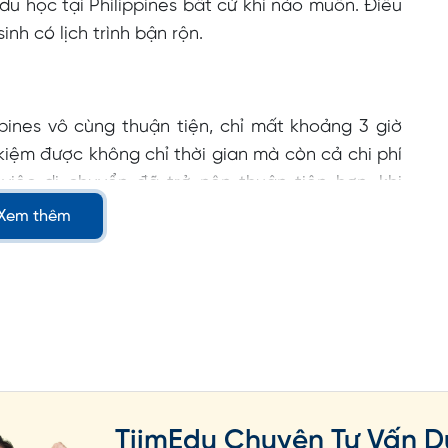
u học tại Philippines bất cứ khi nào muốn. Điều
nh có lịch trình bận rộn.
pines vô cùng thuận tiện, chỉ mất khoảng 3 giờ
t kiệm được không chỉ thời gian mà còn cả chi phí
 việc di chuyển đã trở nên thuận tiện hơn, khi
ương đường bay thẳng từ Hà Nội và TP.HCM đến
Xem thêm
TiimEdu Chuyên Tư Vấn D