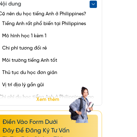
Nội dung
Có nên du học tiếng Anh ở Philippines?
Tiếng Anh rất phổ biến tại Philippines
Mô hình học 1 kèm 1
Chi phí tương đối rẻ
Môi trường tiếng Anh tốt
Thủ tục du học đơn giản
Vị trí địa lý gần gũi
Chi phí du học tiếng Anh ở Philippines bao
Xem thêm
nhiêu tiền?
Chi phí du học tiếng Anh ở Philippines là
Điền Vào Form Dưới
đắt hay rẻ?
Đây Để Đăng Ký Tư Vấn
Các khóa học tiếng Anh ở Philippines