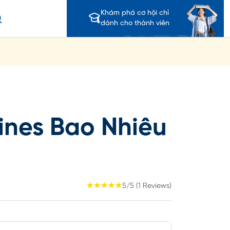
Khám phá cơ hội chỉ
dành cho thành viên
pines Bao Nhiêu
☆
☆
☆
☆
☆
5/5 (1 Reviews)