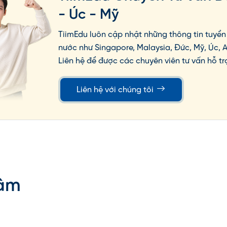
- Úc - Mỹ
TiimEdu luôn cập nhật những thông tin tuyển 
nước như Singapore, Malaysia, Đức, Mỹ, Úc, 
Liên hệ để được các chuyên viên tư vấn hỗ tr
Liên hệ với chúng tôi
Anh ở Philippines bao nhiêu
Tâm
es đem lại một môi trường du học với chi phí vô
thể chọn học các khóa tiếng Anh trọn gói, chất
đến 6 tháng, chỉ với khoảng 1.900 đến 10.500 USD.