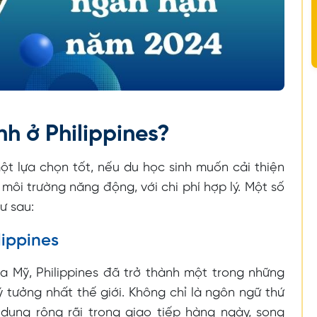
h ở Philippines?
một lựa chọn tốt, nếu du học sinh muốn cải thiện
ôi trường năng động, với chi phí hợp lý. Một số
hư sau:
lippines
của Mỹ, Philippines đã trở thành một trong những
 tưởng nhất thế giới. Không chỉ là ngôn ngữ thứ
 dụng rộng rãi trong giao tiếp hàng ngày, song