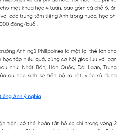
ilippines về chi phí du học. Với mức học phí vô
g cho một khóa học 4 tuần, bao gồm cả chỗ ở, ăn
 với các trung tâm tiếng Anh trong nước, học phí
0.000 đồng/buổi.
rường Anh ngữ Philippines là một lợi thế lớn cho
h học tập hiệu quả, cùng cơ hội giao lưu với bạn
hau như: Nhật Bản, Hàn Quốc, Đài Loan, Trung
ủa du học sinh sẽ tiến bộ rõ rệt, việc sử dụng
tiếng Anh ý nghĩa
ận tiện, có thể hoàn tất hồ sơ chỉ trong vòng 2