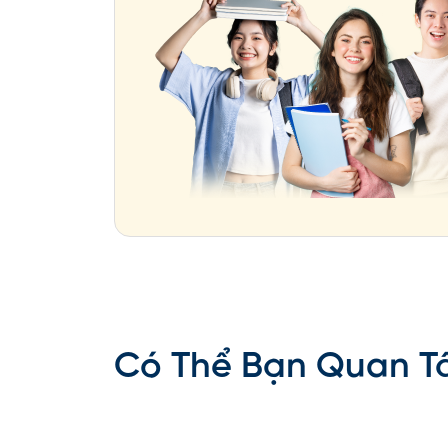
Chi phí du học tiếng 
tiền?
Có Thể Bạn Quan 
Là quốc gia đang phát triển, Philippin
cùng hợp lý. Tại đây, du học sinh có 
lượng cao, với thời gian linh hoạt từ 1 