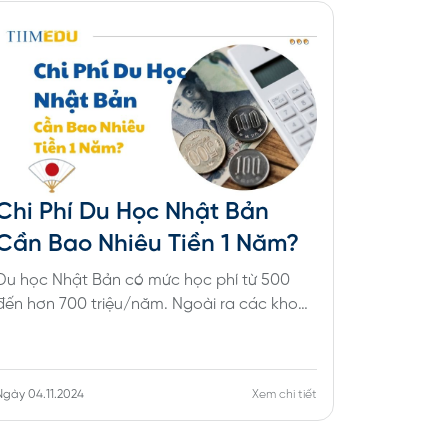
Chi Phí Du Học Nhật Bản
Chi Ph
Cần Bao Nhiêu Tiền 1 Năm?
Học V
Tiền?
Du học Nhật Bản có mức học phí từ 500
Chi phí d
đến hơn 700 triệu/năm. Ngoài ra các khoản
có học p
phí còn lại tùy thuộc vào cách sinh hoạt và
kỳ (tùy ng
mức sống tại nơi ở của sinh viên.
Ngoài ra 
Ngày 04.11.2024
Xem chi tiết
Ngày 31.10.2