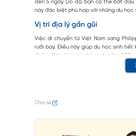
đến 5 ngày. Do đó, bạn có thể bắt đầu d
này đặc biệt phù hợp với những du học si
Vị trí địa lý gần gũi
Việc di chuyển từ Việt Nam sang Philip
rưỡi bay. Điều này giúp du học sinh tiế
đi lại. Đặc biệt từ tháng 6 năm 2024,
Vietnam Airlines chính thức khai tr
Philippines.
Chia sẻ: