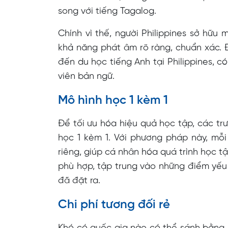
song với tiếng Tagalog.
Chính vì thế, người Philippines sở hữu
khả năng phát âm rõ ràng, chuẩn xác. Đ
đến du học tiếng Anh tại Philippines, c
viên bản ngữ.
Mô hình học 1 kèm 1
Để tối ưu hóa hiệu quả học tập, các tr
học 1 kèm 1. Với phương pháp này, mỗ
riêng, giúp cá nhân hóa quá trình học t
phù hợp, tập trung vào những điểm yếu 
đã đặt ra.
Chi phí tương đối rẻ