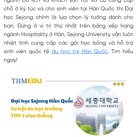
ngành Du lịch và Khách sạn tốt và có cung cấp
Định hướng nghề nghiệp khác biệt
chỗ ở ký túc xá cho sinh viên tại Hàn Quốc thì Đại
Cơ hội du học chuyển tiếp
học Sejong chính là lựa chọn lý tưởng dành cho
bạn. Đứng ở vị trí thứ nhất trên bảng xếp hạng
Cuộc sống tại Đại học Sejong
ngành Hospitality ở Hàn, Sejong University vẫn luôn
Hoạt động ngoại khóa
nhiệt tình cung cấp các gói học bổng và hỗ trợ
Ký túc xá Đại học Sejong
sinh viên quốc tế
du học tại Hàn Quốc
. Tìm hiểu
ngay!