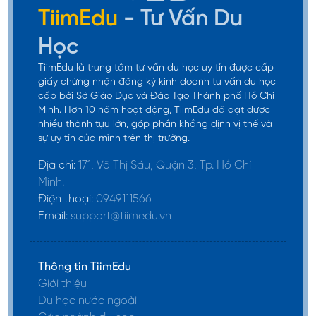
TiimEdu
- Tư Vấn Du
Thống kê ứng
dụng)
Học
Khoa học tự
5,256,000 KRW
nhiên
Vật lý & Thiên
TiimEdu là trung tâm tư vấn du học uy tín được cấp
giấy chứng nhận đăng ký kinh doanh tư vấn du học
văn học
cấp bởi Sở Giáo Dục và Đào Tạo Thành phố Hồ Chí
Minh. Hơn 10 năm hoạt động, TiimEdu đã đạt được
Hóa học
nhiều thành tựu lớn, góp phần khẳng định vị thế và
sự uy tín của mình trên thị trường.
Hệ thống sinh
Địa chỉ:
171, Võ Thị Sáu, Quận 3, Tp. Hồ Chí
học (Khoa học
Minh.
thực phẩm &
Điện thoại:
0949111566
Công nghệ
Email:
support@tiimedu.vn
sinh học; Khoa
học sinh học
Thông tin TiimEdu
tích hợp &
Giới thiệu
Công nghệ
Du học nước ngoài
Khoa học đời
sinh học; Công
6,036,000 KRW