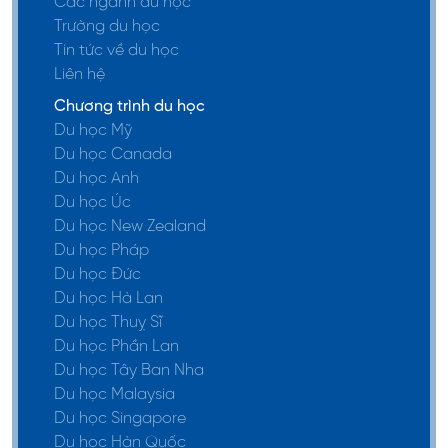
Các ngành du học
sống
nghiệp sinh
Trường du học
Tin tức về du học
học & Kỹ thuật
Liên hệ
tài nguyên
Chương trình du học
sinh học)
Du học Mỹ
Công nghệ &
Du học Canada
Du học Anh
Khoa học sinh
Du học Úc
học tích hợp
Du học New Zealand
Du học Pháp
Kỹ thuật điện
Du học Đức
Kỹ thuật điện
6,036,000 KRW
tử & thông tin
Du học Hà Lan
Du học Thuỵ Sĩ
Kỹ thuật &
Du học Phần Lan
Khoa học
Du học Tây Ban Nha
máy tính
Du học Malaysia
Máy tính &
Du học Singapore
Du học Hàn Quốc
Bảo mật