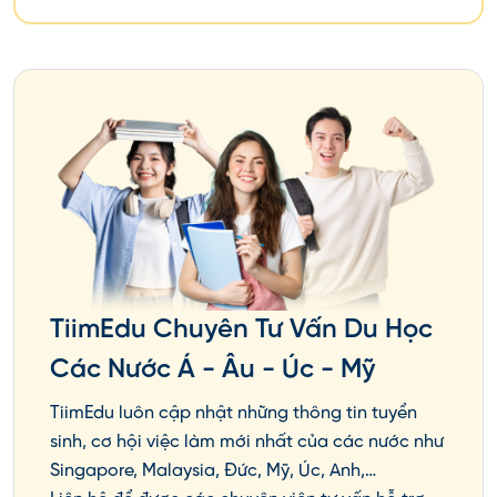
giảng viên giàu kinh nghiệm. Đây là lựa chọn hoàn
hảo cho những ai muốn theo đuổi sự nghiệp trong
các ngành công nghiệp sáng tạo như thời trang,
đồ họa, và thiết kế nội thất.
TiimEdu Chuyên Tư Vấn Du Học
Các Nước Á - Âu - Úc - Mỹ
TiimEdu luôn cập nhật những thông tin tuyển
sinh, cơ hội việc làm mới nhất của các nước như
Chuyên ngành và học phí
Singapore, Malaysia, Đức, Mỹ, Úc, Anh,…