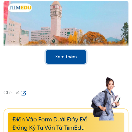
Xem thêm
Chương trình cử nhân của Đại
Chia sẻ:
học Sejong
Đại học Sejong cung cấp các chương trình cử
Điền Vào Form Dưới Đây Để
nhân chất lượng cao, trong đó nổi bật nhất là
Đăng Ký Tư Vấn Từ TiimEdu
ngành Quản trị Nhà hàng Khách sạn và Du lịch
. Với