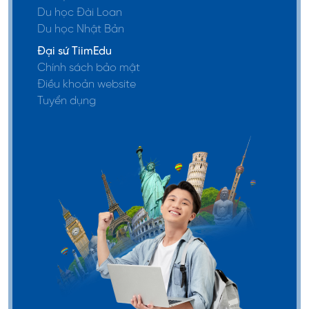
Du học Đài Loan
thông tin
Du học Nhật Bản
Phần mềm
Đại sứ TiimEdu
Nghiên cứu
Phần mềm &
Chính sách bảo mật
sáng tạo
Công nghệ hội
6,036,000 KRW
Điều khoản website
(Đổi mới
Tuyển dụng
tụ
thiết kế)
Nghiên cứu
sáng tạo
(Comics &
Animation)
Trí tuệ nhân
tạo
Kỹ thuật
Kiến trúc