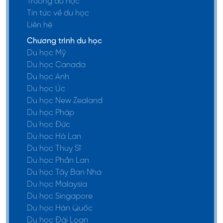
Trường du học
những chủ đề riêng
Tin tức về du học
tư hay đặc biệt cần
Liên hệ
thiết cho cuộc sống
Chương trình du học
hàng ngày
Du học Mỹ
Du học Canada
Cải thiện khả năng
Du học Anh
Trung cấp 1~2
giao tiếp để giải
Du học Úc
thích về sở thích
Du học New Zealand
hay những biểu hiện
Du học Pháp
kinh doanh cơ bản
Du học Đức
Du học Hà Lan
Cải thiện sự thấu
Du học Thuỵ Sĩ
hiểu chung về văn
Du học Phần Lan
hóa và xã hội Hàn
Du học Tây Ban Nha
Quốc
Du học Malaysia
Du học Singapore
TOPIK 5~6
Du học Hàn Quốc
Du học Đài Loan