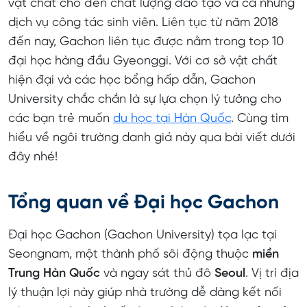
vật chất cho đến chất lượng đào tạo và cả những
Chuyên ngành và học phí
dịch vụ công tác sinh viên. Liên tục từ năm 2018
đến nay, Gachon liên tục được nằm trong top 10
Học bổng
đại học hàng đầu Gyeonggi. Với cơ sở vật chất
Ký túc xá Đại học Gachon
hiện đại và các học bổng hấp dẫn, Gachon
University chắc chắn là sự lựa chọn lý tưởng cho
các bạn trẻ muốn
du học tại Hàn Quốc
. Cùng tìm
hiểu về ngôi trường danh giá này qua bài viết dưới
đây nhé!
Tổng quan về Đại học Gachon
Đại học Gachon (Gachon University) tọa lạc tại
Seongnam, một thành phố sôi động thuộc
miền
Trung Hàn Quốc
và ngay sát thủ đô
Seoul
. Vị trí địa
lý thuận lợi này giúp nhà trường dễ dàng kết nối