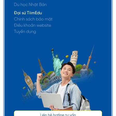
Cải thiện ngôn ngữ
Du học Nhật Bản
cho những vấn đề
Đại sứ TiimEdu
chuyên nghiệp
Chính sách bảo mật
Điều khoản website
Cải thiện khả năng
Tuyển dụng
giao tiếp để trao
đổi thông tin trong
Cao cấp 1~2
nhiều chủ đề khác
nhau
Khuyến khích khả
năng hiểu về xã hội
Hàn Quốc thông
qua sách báo, TV,
tin tức và văn
chương
Liên hệ hotline tư vấn