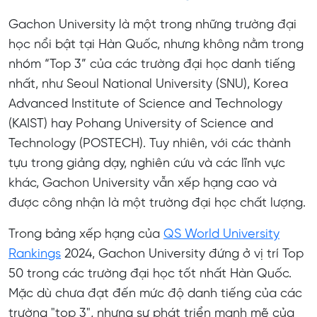
Gachon University là một trong những trường đại
học nổi bật tại Hàn Quốc, nhưng không nằm trong
nhóm “Top 3” của các trường đại học danh tiếng
nhất, như Seoul National University (SNU), Korea
Advanced Institute of Science and Technology
(KAIST) hay Pohang University of Science and
Technology (POSTECH). Tuy nhiên, với các thành
tựu trong giảng dạy, nghiên cứu và các lĩnh vực
khác, Gachon University vẫn xếp hạng cao và
được công nhận là một trường đại học chất lượng.
Trong bảng xếp hạng của
QS World University
Rankings
2024, Gachon University đứng ở vị trí Top
50 trong các trường đại học tốt nhất Hàn Quốc.
Mặc dù chưa đạt đến mức độ danh tiếng của các
trường "top 3", nhưng sự phát triển mạnh mẽ của