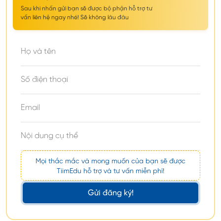
Sau khi nhấn gửi bạn sẽ được bộ phận hỗ trợ tư
vấn liên hệ ngay nhé! Sẽ không lâu đâu
Đối với hệ tiếng Hàn
Điều kiện để được nhập học hệ tiếng Hàn tại
Gachon university như sau:
Mọi thắc mắc và mong muốn của bạn sẽ được
Cha mẹ có quốc tịch nước ngoài
TiimEdu hỗ trợ và tư vấn miễn phí!
Chứng minh đủ điều kiện tài chính để du học
Gửi đăng ký!
Yêu thích, có tìm hiểu về Hàn Quốc
Học viên tối thiểu đã tốt nghiệp THPT