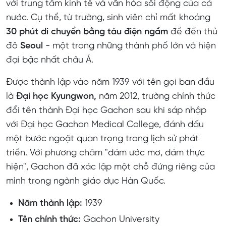
với trung tâm kinh tế và văn hóa sôi động của cả
nước. Cụ thể, từ trường, sinh viên chỉ mất khoảng
30 phút di chuyển bằng tàu điện ngầm
để đến thủ
đô
Seoul
- một trong những thành phố lớn và hiện
đại bậc nhất châu Á.
Được thành lập vào năm 1939 với tên gọi ban đầu
là
Đại học Kyungwon,
năm 2012, trường chính thức
đổi tên thành Đại học Gachon sau khi sáp nhập
với Đại học Gachon Medical College, đánh dấu
một bước ngoặt quan trọng trong lịch sử phát
triển. Với phương châm "dám ước mơ, dám thực
hiện", Gachon đã xác lập một chỗ đứng riêng của
mình trong ngành giáo dục Hàn Quốc.
Năm thành lập:
1939
Tên chính thức:
Gachon University