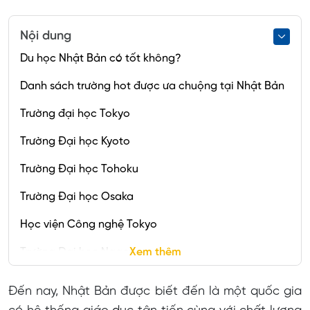
Nội dung
Du học Nhật Bản có tốt không?
Danh sách trường hot được ưa chuộng tại Nhật Bản
Trường đại học Tokyo
Trường Đại học Kyoto
Trường Đại học Tohoku
Trường Đại học Osaka
Học viện Công nghệ Tokyo
Trường Đại học Nagoya
Xem thêm
Trường Đại học Kyushu
Đến nay, Nhật Bản được biết đến là một quốc gia
Trường Đại học Hokkaido