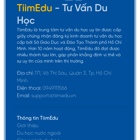
Các ngành đào tạo chính tại Kyoto University bao
TiimEdu
- Tư Vấn Du
gồm:
Học
Kinh tế và Kinh doanh
TiimEdu là trung tâm tư vấn du học uy tín được cấp
giấy chứng nhận đăng ký kinh doanh tư vấn du học
Nghệ thuật và Nhân văn
cấp bởi Sở Giáo Dục và Đào Tạo Thành phố Hồ Chí
Y học và Sức khỏe
Minh. Hơn 10 năm hoạt động, TiimEdu đã đạt được
nhiều thành tựu lớn, góp phần khẳng định vị thế và
Kỹ thuật và Ứng dụng công nghệ
sự uy tín của mình trên thị trường.
Khoa học và Công nghệ
Địa chỉ:
171, Võ Thị Sáu, Quận 3, Tp. Hồ Chí
Khoa học Vật lý.
Minh.
Điện thoại:
0949111566
Email:
support@tiimedu.vn
Thông tin TiimEdu
Giới thiệu
Du học nước ngoài