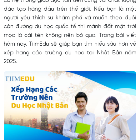
có hệ thống giáo dục tân tiến cùng với chất lượng
đào tạo hàng đầu trên thế giới. Nếu bạn là một
Trường Đại học Tsukuba
người yêu thích sự khám phá và muốn theo đuổi
Trường Đại học Aizu
còn đường du học quốc tế thì mảnh đất mặt trời
mọc là cái tên không nên bỏ qua. Trong bài viết
hôm nay, TiimEdu sẽ giúp bạn tìm hiểu sâu hơn về
xếp hạng các trường du học tại Nhật Bản năm
2025.