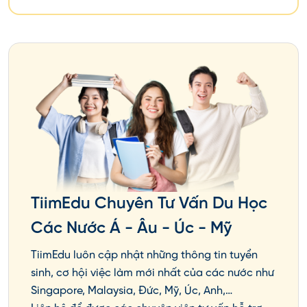
Tên tiếng anh: The University of Tokyo
Năm thành lập: 1877
Loại trường: Quốc lập
Địa chỉ: 7-3-1 Hongo, Bunkyo, Tokyo
Học phí/năm: 535.800 JPY, với ngành luật là
804.000JPY
Website:
www.u-tokyo.ac.jp
Tại xứ sở hoa anh Đào, trường đại học Tokyo là
một ngôi trường có lịch sử khá lâu đời và cũng là
TiimEdu Chuyên Tư Vấn Du Học
trường đại học đầu tiên tại Nhật Bản. Hiện tại, đại
Các Nước Á - Âu - Úc - Mỹ
học Tokyo thuộc top 40 trường tốt nhất trên thế
giới và là sự lựa chọn hàng đầu của rất nhiều du
TiimEdu luôn cập nhật những thông tin tuyển
học sinh trẻ.
sinh, cơ hội việc làm mới nhất của các nước như
Singapore, Malaysia, Đức, Mỹ, Úc, Anh,…
Hiện tại, đại học Tokyo có tất cả 9 phân khoa, 15