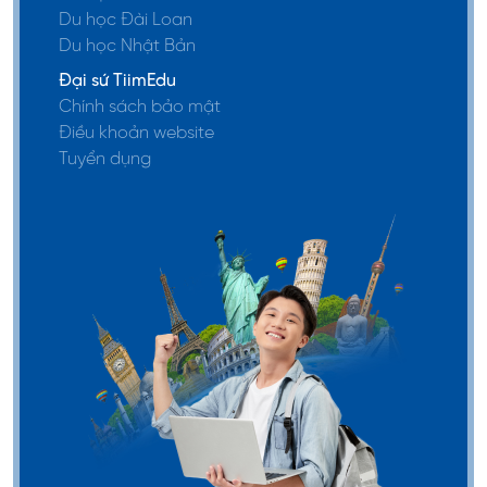
Năm thành lập: 1736.
Du học Đài Loan
Loại trường: Quốc lập
Du học Nhật Bản
Địa chỉ: 2-1-1 Katahira, Aoba, Sendai, Miyagi
Đại sứ TiimEdu
Học phí/ năm: 535.800 JPY, với ngành luật là
Chính sách bảo mật
Điều khoản website
804.000JPY
Tuyển dụng
Website:
www.tohoku.ac.jp
Tiền thân của đại học Tohoku trước đây là một
trường Y nên các ngành đào tạo thường hướng
đến các ngành Y khoa, khoa học xã hội,... Trong
đó, các lĩnh vực ngành được đào tạo tại trường
như:
Y học
Nha khoa
Khoa học xã hội