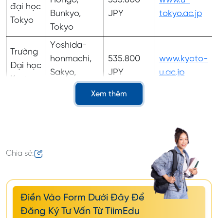
Hongo,
535.800
www.u-
đại học
Bunkyo,
JPY
tokyo.ac.jp
Tokyo
Tokyo
Yoshida-
Trường
honmachi,
535.800
www.kyoto-
Đại học
Sakyo,
JPY
u.ac.jp
Kyoto
Kyoto
Xem thêm
2-1-1
Trường
Katahira,
535.800
Đại học
Aoba,
www.tohoku.ac
JPY
Tohoku
Sendai,
Chia sẻ:
Miyagi
1-1
Trường
Yamadaoka,
535.800
www.osaka-
Điền Vào Form Dưới Đây Để
Đại học
Suita, Osaka
JPY
u.ac.jp
Đăng Ký Tư Vấn Từ TiimEdu
Osaka
565-0871