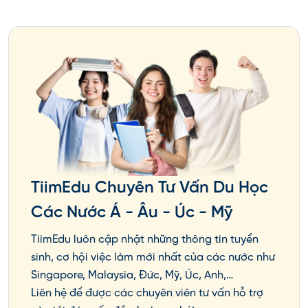
với làm việc tại nước Úc trong thời gian dưới 1
năm.
Người đương đơn sẽ không được phép mang
theo trẻ em đi theo
Những công dân chưa từng nhập cảnh tại
Australia bằng visa 462
TiimEdu Chuyên Tư Vấn Du Học
Các Nước Á - Âu - Úc - Mỹ
TiimEdu luôn cập nhật những thông tin tuyển
sinh, cơ hội việc làm mới nhất của các nước như
Singapore, Malaysia, Đức, Mỹ, Úc, Anh,…
Liên hệ để được các chuyên viên tư vấn hỗ trợ