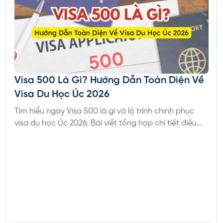
Cần có một khoản tiền nhất định để có thể sinh
sống cũng như rời khỏi Úc với số tiền khoảng
5.000 AUD (
khoảng 86 triệu đồng
).
Đủ tiêu chuẩn về sức khỏe.
Có chứng chỉ tiếng anh IELTS 4.5 hoặc các
chứng chỉ khác có hiệu lực tương đương. Bạn sẽ
Visa 500 Là Gì? Hướng Dẫn Toàn Diện Về
không cần nộp chứng chỉ khi đã từng học tại
Visa Du Học Úc 2026
trường quốc tế từ cấp 1 đến cấp 3.
Tìm hiểu ngay Visa 500 là gì và lộ trình chinh phục
visa du học Úc 2026. Bài viết tổng hợp chi tiết điều
kiện xin visa 500 mới nhất giúp bạn hiện thực hóa
giấc mơ định cư và học tập tại Úc!