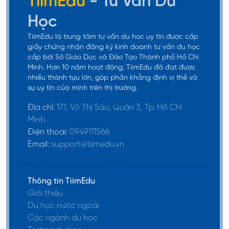
TiimEdu
- Tư Vấn Du
Quy trình xin visa 462 Úc khó
Học
không?
TiimEdu là trung tâm tư vấn du học uy tín được cấp
giấy chứng nhận đăng ký kinh doanh tư vấn du học
cấp bởi Sở Giáo Dục và Đào Tạo Thành phố Hồ Chí
Là một dạng thị thực tạm thời, quy trì xin visa 462
Minh. Hơn 10 năm hoạt động, TiimEdu đã đạt được
không quá khó với các bước cơ bản sau:
nhiều thành tựu lớn, góp phần khẳng định vị thế và
sự uy tín của mình trên thị trường.
Giai đoạn 1
: Đây là giai đoạn sẽ xem xét thỏa
Địa chỉ:
171, Võ Thị Sáu, Quận 3, Tp. Hồ Chí
điều kiện của thị thực 462.
Minh.
Giai đoạn 2
: Chuẩn bị hồ sơ, giấy tờ
Điện thoại:
0949111566
Email:
support@tiimedu.vn
Giai đoạn 3
: Nộp hồ sơ và xin phí visa
Giai đoạn 4
: Thông báo từ bộ di trú khi đã nhận
được hồ sơ của bạn.
Thông tin TiimEdu
Giai đoạn 5
: Chờ hồ sơ đến lượt
Giới thiệu
Du học nước ngoài
Giai đoạn 6
: Bộ di trú xét duyệt hồ sơ và đơn
Các ngành du học
xin visa