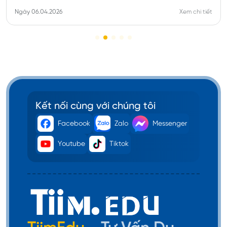
Ngày 06.04.2026
Xem chi tiết
Ngoài ra, rất nhiều người Việt thường hay bị chậm
trễ trong quá trình cấp visa 462 do chưa có chứng
chỉ tiếng anh hợp lệ. Dưới đây là những điều kiện
cụ thể về chứng chỉ tiếng anh mà bạn cần nhớ khi
xin thị thực này như:
Kết nối cùng với chúng tôi
Chứng chỉ IELTS
: 4 kỹ năng phải đạt từ 4.5 trở
Facebook
Zalo
Messenger
lên (
IELTS Academic hoặc IELTS General Training
​​)
Youtube
Tiktok
Chứng chỉ TOEFL iBT
: Đạt tổng 32 điểm trở lên.
Chứng chỉ PTE
: Được PTE Academic công nhận
với ít nhất là 30 điểm.
Chứng chỉ Cambridge C1 Advanced
: Đạt
Cambridge C1 Advanced.