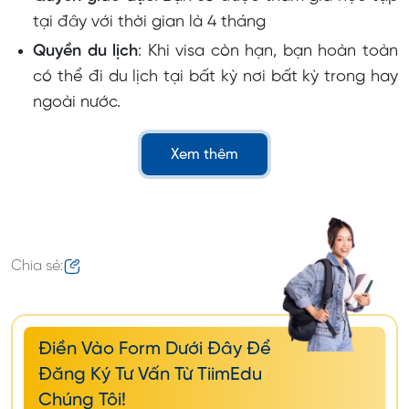
tại đây với thời gian là 4 tháng
Quyền du lịch
: Khi visa còn hạn, bạn hoàn toàn
có thể đi du lịch tại bất kỳ nơi bất kỳ trong hay
ngoài nước.
Quyền bảo lãnh nhân thân
: Nếu muốn bảo lãnh
Xem thêm
vợ/chồng sang thì cần phải làm một visa 462
riêng.
> Tìm hiểu nhiều loại visa khi làm việc tại Úc hơn
tại
:
Visa tay nghề Úc: Định cư Úc theo diện tay
Chia sẻ:
nghề mới nhất
Điền Vào Form Dưới Đây Để
Đăng Ký Tư Vấn Từ TiimEdu
Chúng Tôi!