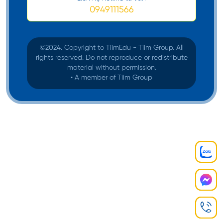
năm đại học.
0949111566
Tài chính: Các minh chứng về tài chính của bạn
khi đủ khả năng chi trả vừa đi và về tại Úc
khoảng 5.000 AUD.
©️2024. Copyright to TiimEdu - Tiim Group. All
rights reserved. Do not reproduce or redistribute
Lý lịch tư pháp: Có giấy tờ minh chứng bạn
material without permission.
không có tiền án tiền sự
• A member of Tiim Group
Sức khoẻ: Có giấy tờ minh chứng bạn đáp ứng
đủ điều kiện sức khoẻ.
▷ Tham khảo thêm:
Visa 482 là gì
? Hồ sơ xin visa
482 chuẩn gồm những gì?