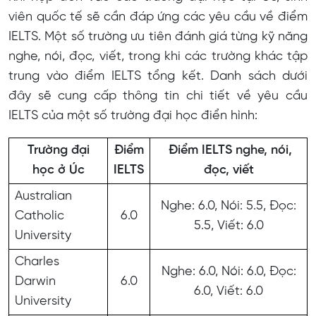
viên quốc tế sẽ cần đáp ứng các yêu cầu về điểm
IELTS. Một số trường ưu tiên đánh giá từng kỹ năng
nghe, nói, đọc, viết, trong khi các trường khác tập
trung vào điểm IELTS tổng kết. Danh sách dưới
đây sẽ cung cấp thông tin chi tiết về yêu cầu
IELTS của một số trường đại học điển hình:
Trường đại
Điểm
Điểm IELTS nghe, nói,
học ở Úc
IELTS
đọc, viết
Australian
Nghe: 6.0, Nói: 5.5, Đọc:
Catholic
6.0
5.5, Viết: 6.0
University
Charles
Nghe: 6.0, Nói: 6.0, Đọc:
Darwin
6.0
6.0, Viết: 6.0
University