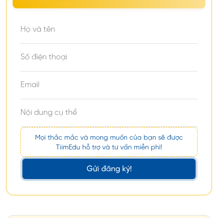
Swinburne
Nghe: 6.0, Nói: 6.0, Đọc:
University of
6.0
6.0, Viết: 6.0
Technology
University of
Nghe: 5.5, Nói: 5.5, Đọc:
6.0
New England
5.5, Viết: 5.5
University of
Nghe: 6.0, Nói: 6.0, Đọc:
6.0
Newcastle
6.0, Viết: 6.0
University of
South
6.0
Viết 6.0, Đọc 6.0
Mọi thắc mắc và mong muốn của bạn sẽ được
Australia
TiimEdu hỗ trợ và tư vấn miễn phí!
University of
Gửi đăng ký!
Nghe: 5.5, Nói: 5.5, Đọc:
Southern
6.0
5.5, Viết: 5.5
Queensland
University of
Nghe: 6.0, Nói: 6.0, Đọc:
6.0