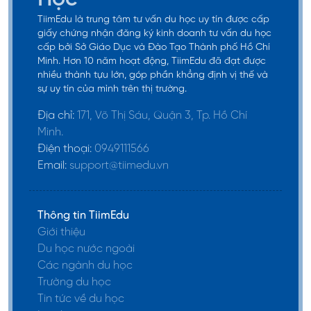
TiimEdu là trung tâm tư vấn du học uy tín được cấp
Không có IELTS thì du học Úc
giấy chứng nhận đăng ký kinh doanh tư vấn du học
cấp bởi Sở Giáo Dục và Đào Tạo Thành phố Hồ Chí
được không?
Minh. Hơn 10 năm hoạt động, TiimEdu đã đạt được
nhiều thành tựu lớn, góp phần khẳng định vị thế và
sự uy tín của mình trên thị trường.
IELTS là điều kiện quan trọng và cần có khi xin đi
Địa chỉ:
171, Võ Thị Sáu, Quận 3, Tp. Hồ Chí
du học Úc
, vì vậy nếu không có IELTS thì khá khó
Minh.
khăn. Hầu hết các trường đại học, cao đẳng tại Úc
Điện thoại:
0949111566
đều yêu cầu sinh viên quốc tế chứng minh khả
Email:
support@tiimedu.vn
năng tiếng Anh của mình thông qua bằng bài thi
IELTS. Điều này không chỉ giúp du học sinh dễ dàng
hòa nhập vào môi trường học tập mà còn là yếu
Thông tin TiimEdu
Giới thiệu
tố quan trọng để họ có thể theo kịp chương trình
Du học nước ngoài
học và đạt được thành tích cao.
Các ngành du học
Trường du học
Bên cạnh đó, để xin visa du học Úc, du học sinh
Tin tức về du học
cũng cần đạt được một mức điểm IELTS tối thiểu