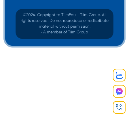
©️2024. Copyright to TiimEdu - Tiim Group. All
rights reserved. Do not reproduce or redistribute
material without permission.
• A member of Tiim Group
Trường hợp được miễn IELTS khi
du học Úc?
Mặc dù IELTS là một yêu cầu phổ biến đối với du
học sinh tại Úc, nhưng thực tế, có nhiều trường hợp
ngoại lệ sẽ được miễn hoàn toàn yêu cầu này:
Tốt nghiệp từ môi trường tiếng Anh
: Nếu bạn đã