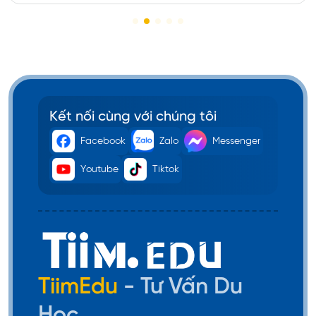
- điểm đọc - điểm nghe - điểm nói).
Để biết chính xác cần đạt được điểm số bao
nhiêu, du học sinh hãy liên hệ trực tiếp với phòng
tuyển sinh của trường mà mình quan tâm hoặc
tham khảo thông tin trên trang web chính thức
Kết nối cùng với chúng tôi
của trường.
Facebook
Zalo
Messenger
Youtube
Tiktok
TiimEdu
- Tư Vấn Du
Học