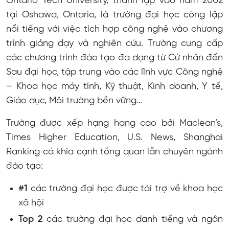
Ontario Tech University, thành lập vào năm 2002
tại Oshawa, Ontario, là trường đại học công lập
nổi tiếng với việc tích hợp công nghệ vào chương
trình giảng dạy và nghiên cứu. Trường cung cấp
các chương trình đào tạo đa dạng từ Cử nhân đến
Sau đại học, tập trung vào các lĩnh vực Công nghệ
– Khoa học máy tính, Kỹ thuật, Kinh doanh, Y tế,
Giáo dục, Môi trường bền vững…
Trường được xếp hạng hạng cao bởi Maclean’s,
Times Higher Education, U.S. News, Shanghai
Ranking cả khía cạnh tổng quan lẫn chuyên ngành
đào tạo:
#1
các trường đại học được tài trợ về khoa học
xã hội
Top 2
các trường đại học danh tiếng và ngân