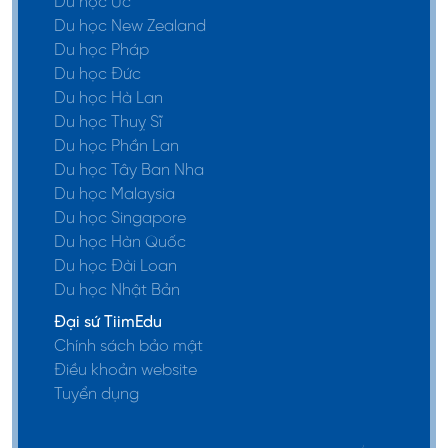
Du học Úc
Du học New Zealand
Du học Pháp
Du học Đức
Du học Hà Lan
Du học Thuỵ Sĩ
Du học Phần Lan
Du học Tây Ban Nha
Du học Malaysia
Du học Singapore
Du học Hàn Quốc
Du học Đài Loan
Du học Nhật Bản
Đại sứ TiimEdu
Chính sách bảo mật
Điều khoản website
Tuyển dụng