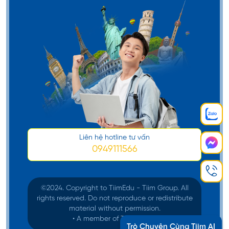
Liên hệ hotline tư vấn
0949111566
©️2024. Copyright to TiimEdu - Tiim Group. All
rights reserved. Do not reproduce or redistribute
material without permission.
• A member of Tiim Group
Trò Chuyện Cùng Tiim AI