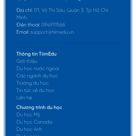
Địa chỉ:
171, Võ Thị Sáu, Quận 3, Tp. Hồ Chí
Minh.
Điện thoại:
0949111566
Email:
support@tiimedu.vn
Thông tin TiimEdu
Giới thiệu
Du học nước ngoài
Các ngành du học
Trường du học
Tin tức về du học
Liên hệ
Chương trình du học
Du học Mỹ
Du học Canada
Du học Anh