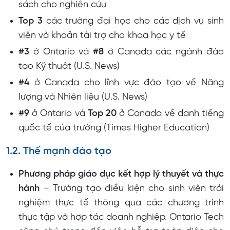
sách cho nghiên cứu
Top 3
các trường đại học cho các dịch vụ sinh
viên và khoản tài trợ cho khoa học y tế
#3
ở Ontario và
#8
ở Canada các ngành đào
tạo Kỹ thuật (U.S. News)
#4
ở Canada cho lĩnh vực đào tạo về Năng
lượng và Nhiên liệu (U.S. News)
#9
ở Ontario và
Top 20
ở Canada về danh tiếng
quốc tế của trường (Times Higher Education)
1.2. Thế mạnh đào tạo
Phương pháp giáo dục kết hợp lý thuyết và thực
hành
– Trường tạo điều kiện cho sinh viên trải
nghiệm thực tế thông qua các chương trình
thực tập và hợp tác doanh nghiệp. Ontario Tech