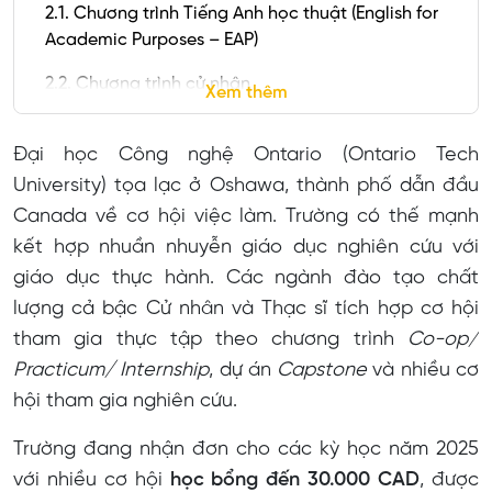
2.1. Chương trình Tiếng Anh học thuật (English for
Academic Purposes – EAP)
2.2. Chương trình cử nhân
Xem thêm
2.3. Chương trình Sau đại học (Graduate diploma)
Đại học Công nghệ Ontario (Ontario Tech
2.4. Chương trình Thạc sĩ
University) tọa lạc ở Oshawa, thành phố dẫn đầu
Canada về cơ hội việc làm. Trường có thế mạnh
3. Chi phí học tập và Yêu cầu đầu vào tại Đại học
Công nghệ Ontario
kết hợp nhuần nhuyễn giáo dục nghiên cứu với
giáo dục thực hành. Các ngành đào tạo chất
3.1. Chi phí học tập
lượng cả bậc Cử nhân và Thạc sĩ tích hợp cơ hội
3.2. Yêu cầu nhập học
tham gia thực tập theo chương trình
Co-op/
4. Cơ hội học bổng
Practicum/ Internship
, dự án
Capstone
và nhiều cơ
hội tham gia nghiên cứu.
Global Leadership Award
International Merit Awards
Trường đang nhận đơn cho các kỳ học năm 2025
với nhiều cơ hội
học bổng đến 30.000 CAD
, được
5. Thông tin liên hệ