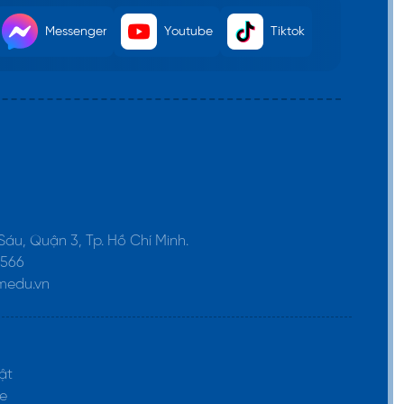
Messenger
Youtube
Tiktok
 Sáu, Quận 3, Tp. Hồ Chí Minh.
1566
medu.vn
ật
e