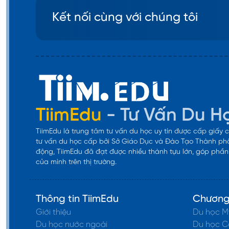
Kết nối cùng với chúng tôi
TiimEdu
- Tư Vấn Du H
TiimEdu là trung tâm tư vấn du học uy tín được cấp giấy
tư vấn du học cấp bởi Sở Giáo Dục và Đào Tạo Thành phố
động, TiimEdu đã đạt được nhiều thành tựu lớn, góp phần k
của mình trên thị trường.
Thông tin TiimEdu
Chương 
Giới thiệu
Du học M
Du học nước ngoài
Du học 