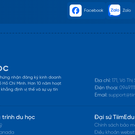
Facebook
Zalo
ọc
 chứng nhận đăng ký kinh doanh
Địa chỉ:
171, Võ Thị
 Hồ Chí Minh. Hơn 10 năm hoạt
Điện thoại:
094911
hẳng định vị thế và sự uy tín
Email:
support@tii
trình du học
Đại sứ TiimEdu
ỹ
Chính sách bảo m
Canada
Điều khoản websit