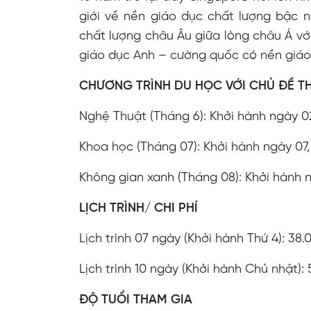
giới về nền giáo dục chất lượng bậc 
chất lượng châu Âu giữa lòng châu Á vớ
giáo dục Anh – cường quốc có nền giáo d
CHƯƠNG TRÌNH DU HỌC VỚI CHỦ ĐỀ T
Nghệ Thuật (Tháng 6): Khởi hành ngày 02,
Khoa học (Tháng 07): Khởi hành ngày 07, 
Không gian xanh (Tháng 08): Khởi hành
LỊCH TRÌNH/ CHI PHÍ
Lịch trình 07 ngày (Khởi hành Thứ 4): 38
Lịch trình 10 ngày (Khởi hành Chủ nhật):
ĐỘ TUỔI THAM GIA