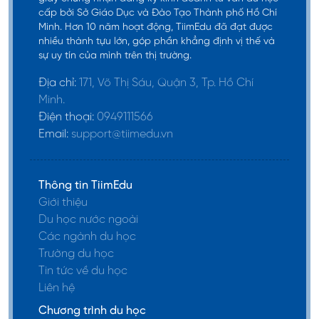
cấp bởi Sở Giáo Dục và Đào Tạo Thành phố Hồ Chí
Minh. Hơn 10 năm hoạt động, TiimEdu đã đạt được
nhiều thành tựu lớn, góp phần khẳng định vị thế và
sự uy tín của mình trên thị trường.
Địa chỉ:
171, Võ Thị Sáu, Quận 3, Tp. Hồ Chí
Minh.
Điện thoại:
0949111566
Email:
support@tiimedu.vn
Thông tin TiimEdu
Giới thiệu
Du học nước ngoài
Các ngành du học
Trường du học
Tin tức về du học
Liên hệ
Chương trình du học