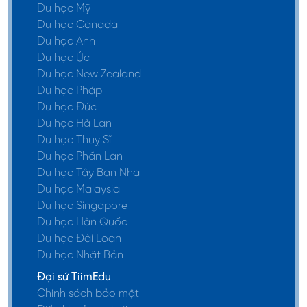
Du học Mỹ
Du học Canada
Du học Anh
Du học Úc
Du học New Zealand
Du học Pháp
Du học Đức
Du học Hà Lan
Du học Thuỵ Sĩ
Du học Phần Lan
Du học Tây Ban Nha
Du học Malaysia
Du học Singapore
Du học Hàn Quốc
Du học Đài Loan
Du học Nhật Bản
Đại sứ TiimEdu
Chính sách bảo mật