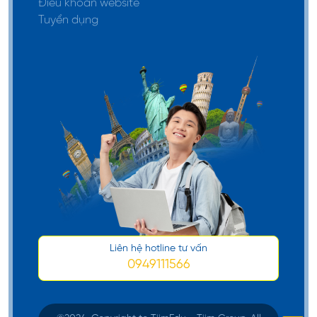
Điều khoản website
Tuyển dụng
Liên hệ hotline tư vấn
0949111566