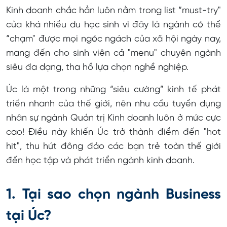
Kinh doanh chắc hẳn luôn nằm trong list “must-try"
3.2. Đại học
của khá nhiều du học sinh vì đây là ngành có thể
3.3. Thạc sĩ
“chạm" được mọi ngóc ngách của xã hội ngày nay,
3.4. Tiến sĩ
mang đến cho sinh viên cả "menu" chuyên ngành
siêu đa dạng, tha hồ lựa chọn nghề nghiệp.
4. Các trường tuyển sinh ngành Business tại Úc
4.1. Đại học La Trobe - Bachelor of Business
Úc là một trong những “siêu cường” kinh tế phát
triển nhanh của thế giới, nên nhu cầu tuyển dụng
4.2. Đại học Griffith - Bachelor of Business
nhân sự ngành Quản trị Kinh doanh luôn ở mức cực
4.3. Đại học South Australia - Bachelor of Business
cao! Điều này khiến Úc trở thành điểm đến "hot
( Logistics and Supply Chain Management)
hit", thu hút đông đảo các bạn trẻ toàn thế giới
đến học tập và phát triển ngành kinh doanh.
4.4. Đại học Western Australia - Bachelor of
Business
1. Tại sao chọn ngành Business
5. Thông tin liên hệ
tại Úc?