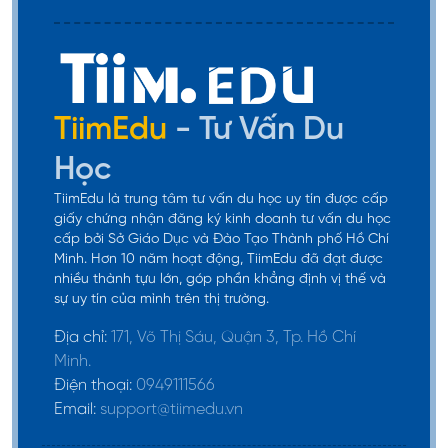
TiimEdu
- Tư Vấn Du
Học
TiimEdu là trung tâm tư vấn du học uy tín được cấp
giấy chứng nhận đăng ký kinh doanh tư vấn du học
cấp bởi Sở Giáo Dục và Đào Tạo Thành phố Hồ Chí
Minh. Hơn 10 năm hoạt động, TiimEdu đã đạt được
nhiều thành tựu lớn, góp phần khẳng định vị thế và
sự uy tín của mình trên thị trường.
Địa chỉ:
171, Võ Thị Sáu, Quận 3, Tp. Hồ Chí
Minh.
Điện thoại:
0949111566
Email:
support@tiimedu.vn