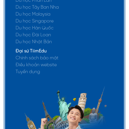
Du học Phần Lan
Du học Tây Ban Nha
Du học Malaysia
Du học Singapore
Du học Hàn Quốc
Du học Đài Loan
Du học Nhật Bản
Đại sứ TiimEdu
Chính sách bảo mật
Điều khoản website
Tuyển dụng