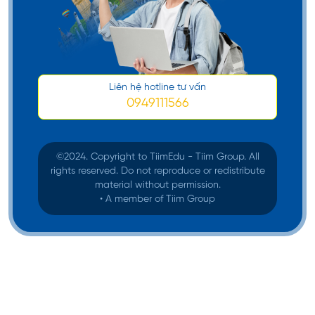
Liên hệ hotline tư vấn
0949111566
©️2024. Copyright to TiimEdu - Tiim Group. All
rights reserved. Do not reproduce or redistribute
material without permission.
• A member of Tiim Group