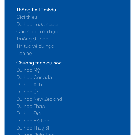
Thông tin TiimEdu
Giới thiệu
Du học nước ngoài
Các ngành du học
Trường du học
Tin tức về du học
Liên hệ
Chương trình du học
Du học Mỹ
Du học Canada
Du học Anh
Du học Úc
Du học New Zealand
Du học Pháp
Du học Đức
Du học Hà Lan
Du học Thuỵ Sĩ