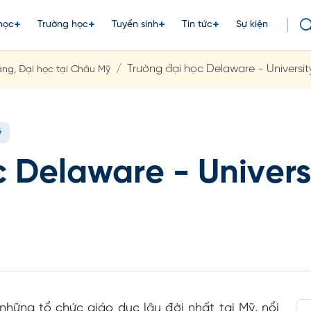
học
Trường học
Tuyển sinh
Tin tức
Sự kiện
Trường đại học Delaware - Universit
ng, Đại học tại Châu Mỹ
ỹ
 Delaware - Univers
hững tổ chức giáo dục lâu đời nhất tại Mỹ, nổi