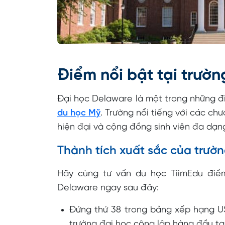
Điểm nổi bật tại trườ
Đại học Delaware là một trong những đ
du học Mỹ
. Trường nổi tiếng với các ch
hiện đại và cộng đồng sinh viên đa dạn
Thành tích xuất sắc của trườ
Hãy cùng tư vấn du học TiimEdu điể
Delaware ngay sau đây:
Đứng thứ 38 trong bảng xếp hạng U
trường đại học công lập hàng đầu tạ