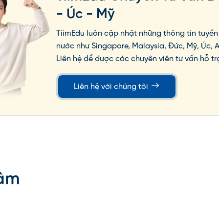
- Úc - Mỹ
việc làm tốt nhất dành cho sinh viên sau khi tốt
trung tâm tư vấn du học TiimEdu thống kê được
TiimEdu luôn cập nhật những thông tin tuyển 
sau tốt nghiệp tại trường là $50.000 đối với bậc
nước như Singapore, Malaysia, Đức, Mỹ, Úc, 
hạc sĩ, ngoài ra còn có:
Liên hệ để được các chuyên viên tư vấn hỗ tr
c từ Đại học Delaware đã tìm được việc làm hoặc
Liên hệ với chúng tôi
g sáu tháng sau khi ra trường.
 sinh viên tốt nghiệp từ trường Delaware thường
 đoàn lớn như KPMG, JPMorgan Chase & Co.,... và
ại học Delaware bao gồm 3 người ký Tuyên ngôn
 màn hình cảm ứng, cùng với đương kim Tổng
Tâm
phú và chuyên ngành đa dạng