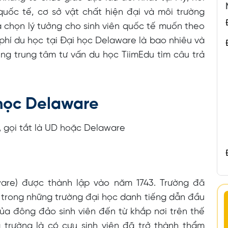
quốc tế, cơ sở vật chất hiện đại và môi trường
a chọn lý tưởng cho sinh viên quốc tế muốn theo
phí du học tại Đại học Delaware là bao nhiêu và
ng trung tâm tư vấn du học TiimEdu tìm câu trả
 học Delaware
e, gọi tắt là UD hoặc Delaware
p
ware) được thành lập vào năm 1743. Trường đã
 trong những trường đại học danh tiếng dẫn đầu
của đông đảo sinh viên đến từ khắp nơi trên thế
a trường là có cựu sinh viên đã trở thành thẩm