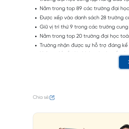
Nằm trong top 89 các trường đại học
Được xếp vào danh sách 28 trường có
Giữ vị trí thứ 9 trong các trường cun
Nằm trong top 20 trường đại học toàn
Trường nhận được sự hỗ trợ đáng kể
không chỉ về tài chính mà còn về các 
Chi phí du học hợp lý
Trường đại học Delaware tọa lạc tại 
một trong những bang được miễn thuế v
khác từ 5 – 10%. Đây cũng là nơi đặt tr
Chia sẻ:
Hoa Kỳ. Sinh viên theo học tại đây có t
vụ cho nhu cầu học tập và sinh hoạt mà
Cơ hội nghề nghiệp rộng mở