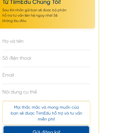
Từ TiimEdu Chúng Tôi!
Học phí và chi phí sinh hoạt ở đại học
Sau khi nhấn gửi bạn sẽ được bộ phận
Delaware là bao nhiêu?
hỗ trợ tư vấn liên hệ ngay nhé! Sẽ
không lâu đâu
Học bổng tại trường đại học Delaware
Mọi thắc mắc và mong muốn của
bạn sẽ được TiimEdu hỗ trợ và tư vấn
miễn phí!
Gửi đăng ký!