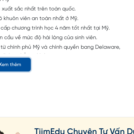
 xuất sắc nhất trên toàn quốc.
 khuôn viên an toàn nhất ở Mỹ.
g cấp chương trình học 4 năm tốt nhất tại Mỹ.
 cầu về mức độ hài lòng của sinh viên.
 từ chính phủ Mỹ và chính quyền bang Delaware,
dịch vụ hỗ trợ khác.
Xem thêm
thành phố Newark, thuộc bang Delaware. Đây là
ới chi phí sinh hoạt thấp hơn so với các bang
ụ sở của hơn phân nửa công ty trong top 500 của
hể trải nghiệm sử dụng đầy đủ các tiện ích phục
 không phải đối mặt với các chi phí quá đắt đỏ
TiimEdu Chuyên Tư Vấn D