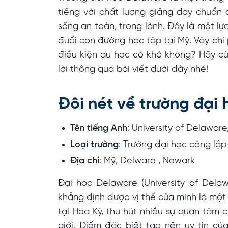
tiếng với chất lượng giảng dạy chuẩn 
sống an toàn, trong lành. Đây là một lự
đuổi con đường học tập tại Mỹ. Vậy chi 
điều kiện du học có khó không? Hãy cù
lời thông qua bài viết dưới đây nhé!
Đôi nét về trường đại
Tên tiếng Anh
: University of Delawar
Loại trường
: Trường đại học công lậ
Địa chỉ
: Mỹ, Delware , Newark
Đại học Delaware (University of Dela
khẳng định được vị thế của mình là một
tại Hoa Kỳ, thu hút nhiều sự quan tâm 
giới. Điểm đặc biệt tạo nên uy tín củ