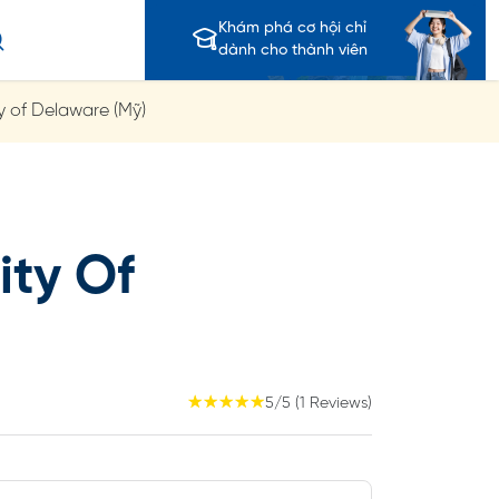
Khám phá cơ hội chỉ
dành cho thành viên
y of Delaware (Mỹ)
ity Of
☆
☆
☆
☆
☆
5/5 (1 Reviews)