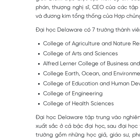
phán, thượng nghị sĩ, CEO của các tập đ
và đương kim tổng thống của Hợp chủn
Đại học Delaware có 7 trường thành vi
College of Agriculture and Nature R
College of Arts and Sciences
Alfred Lerner College of Business an
College Earth, Ocean, and Environm
College of Education and Human De
College of Engineering
College of Health Sciences
Đại học Delaware tập trung vào nghiê
xuất sắc ở cả bậc đại học, sau đại học
trường gồm những học giả, giáo sư, phó