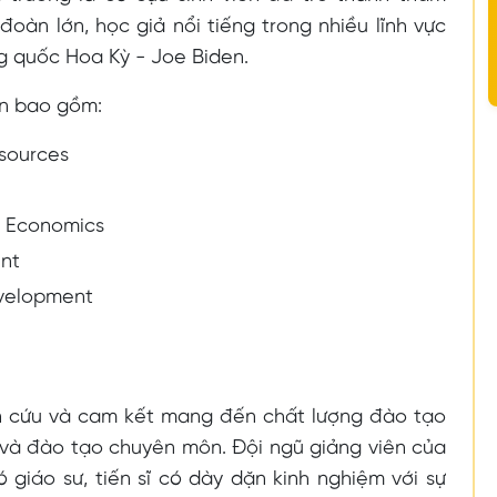
oàn lớn, học giả nổi tiếng trong nhiều lĩnh vực
g quốc Hoa Kỳ - Joe Biden.
ên bao gồm:
esources
d Economics
ent
velopment
n cứu và cam kết mang đến chất lượng đào tạo
 và đào tạo chuyên môn. Đội ngũ giảng viên của
 giáo sư, tiến sĩ có dày dặn kinh nghiệm với sự