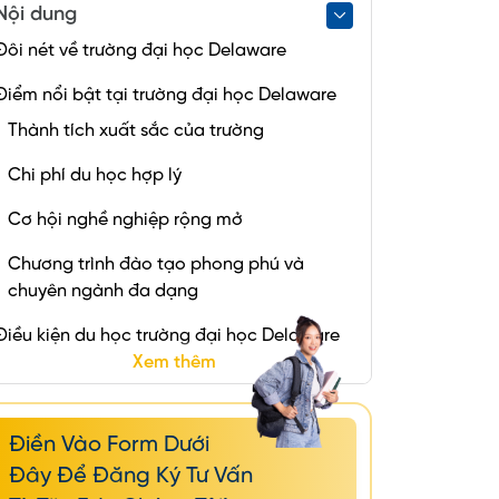
Nội dung
Đôi nét về trường đại học Delaware
Điểm nổi bật tại trường đại học Delaware
Thành tích xuất sắc của trường
Chi phí du học hợp lý
Cơ hội nghề nghiệp rộng mở
Chương trình đào tạo phong phú và
chuyên ngành đa dạng
Điều kiện du học trường đại học Delaware
Xem thêm
Điều kiện nhập học bậc đại học
Điều kiện nhập học bậc sau đại học
Điền Vào Form Dưới
Chi phí và học bổng trường đại học
Đây Để Đăng Ký Tư Vấn
Delaware