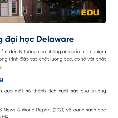
ng đại học Delaware
iểm đến lý tưởng cho những ai muốn trải nghiệm
ương trình đào tạo chất lượng cao, cơ sở vật chất
g.
ng
m qua một số thành tích xuất sắc của trường
S News & World Report (2021) về danh sách các
i Mỹ