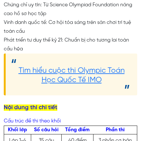
Chứng chỉ uy tín: Từ Science Olympiad Foundation nâng
cao hồ sơ học tập
Vinh danh quốc tế: Cơ hội tỏa sáng trên sân chơi trí tuệ
toàn cầu
Phát triển tư duy thế kỷ 21: Chuẩn bị cho tương lai toàn
cầu hóa
Tìm hiểu cuộc thi Olympic Toán
Học Quốc Tế IMO
Nội dung thi chi tiết
Cấu trúc đề thi theo khối
Khối lớp
Số câu hỏi
Tổng điểm
Phần thi
Lớp 1-4
35 câu
40 điểm
3 phần cơ bản