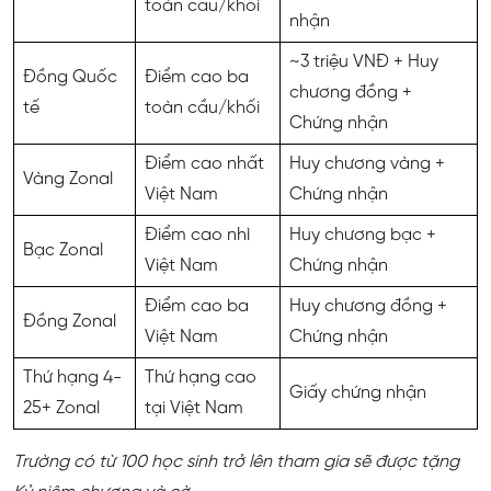
toàn cầu/khối
nhận
~3 triệu VNĐ + Huy
Đồng Quốc
Điểm cao ba
chương đồng +
tế
toàn cầu/khối
Chứng nhận
Điểm cao nhất
Huy chương vàng +
Vàng Zonal
Việt Nam
Chứng nhận
Điểm cao nhì
Huy chương bạc +
Bạc Zonal
Việt Nam
Chứng nhận
Điểm cao ba
Huy chương đồng +
Đồng Zonal
Việt Nam
Chứng nhận
Thứ hạng 4-
Thứ hạng cao
Giấy chứng nhận
25+ Zonal
tại Việt Nam
Trường có từ 100 học sinh trở lên tham gia sẽ được tặng