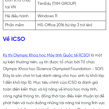
Đơn vị tổ chức
TiimEdu (TIIM GROUP)
tại VN
Hệ điều hành
Windows 11
Phần mềm
MS-Office 2016 (từ lớp 3 trở lên)
Về ICSO
Kỳ thi Olympic Khoa học Máy tính Quốc tế (ICSO)
là một
sự kiện thường niên, uy tín được tổ chức bởi Tổ chức
Olympic Khoa học (Science Olympiad Foundation - SOF).
Đây là sân chơi trí tuệ dành riêng cho học sinh từ khối lớp
1 đến khối lớp 10. Mục tiêu chính của ICSO là đánh giá
toàn diện kiến thức và kỹ năng về khoa học máy tính,
công nghệ thông tin, đồng thời tạo điều kiện thuận lợi để
phát hiện và nuôi dưỡng những tài năng trẻ trong lĩnh vực