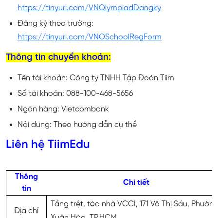
https://tinyurl.com/VNOlympiadDangky
Đăng ký theo trường:
https://tinyurl.com/VNOSchoolRegForm
Thông tin chuyển khoản:
Tên tài khoản: Công ty TNHH Tập Đoàn Tiim
Số tài khoản: 088-100-468-5656
Ngân hàng: Vietcombank
Nội dung: Theo hướng dẫn cụ thể
Liên hệ TiimEdu
Thông
Chi tiết
tin
Tầng trệt, tòa nhà VCCI, 171 Võ Thị Sáu, Phườn
Địa chỉ
Xuân Hòa, TP.HCM