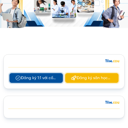
Đăng ký 1:1 với cố
Đăng ký săn học
vấn tuyển sinh
bổng