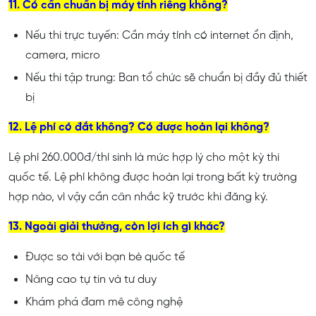
11. Có cần chuẩn bị máy tính riêng không?
Nếu thi trực tuyến: Cần máy tính có internet ổn định,
camera, micro
Nếu thi tập trung: Ban tổ chức sẽ chuẩn bị đầy đủ thiết
bị
12. Lệ phí có đắt không? Có được hoàn lại không?
Lệ phí 260.000đ/thí sinh là mức hợp lý cho một kỳ thi
quốc tế. Lệ phí không được hoàn lại trong bất kỳ trường
hợp nào, vì vậy cần cân nhắc kỹ trước khi đăng ký.
13. Ngoài giải thưởng, còn lợi ích gì khác?
Được so tài với bạn bè quốc tế
Nâng cao tự tin và tư duy
Khám phá đam mê công nghệ