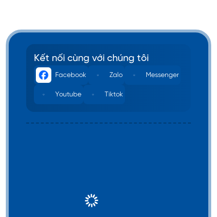
Kết nối cùng với chúng tôi
Facebook
Zalo
Messenger
Youtube
Tiktok
TiimEdu
- Tư Vấn Du
Học
TiimEdu là trung tâm tư vấn du học uy tín được cấp