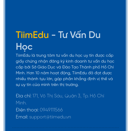
giấy chứng nhận đăng ký kinh doanh tư vấn du học
cấp bởi Sở Giáo Dục và Đào Tạo Thành phố Hồ Chí
Minh. Hơn 10 năm hoạt động, TiimEdu đã đạt được
nhiều thành tựu lớn, góp phần khẳng định vị thế và
sự uy tín của mình trên thị trường.
Địa chỉ:
171, Võ Thị Sáu, Quận 3, Tp. Hồ Chí
Minh.
Điện thoại:
0949111566
Email:
support@tiimedu.vn
Thông tin TiimEdu
Giới thiệu
Du học nước ngoài
Các ngành du học
Trường du học
Tin tức về du học
Liên hệ
Chương trình du học