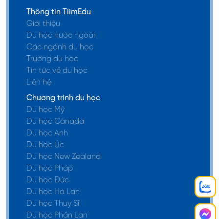
Du học Mỹ
Du học Canada
Du học Anh
Du học Úc
Du học New Zealand
Du học Pháp
Du học Đức
Du học Hà Lan
Du học Thuỵ Sĩ
Du học Phần Lan
Du học Tây Ban Nha
Du học Malaysia
Du học Singapore
Du học Hàn Quốc
Du học Đài Loan
Du học Nhật Bản
Đại sứ TiimEdu
Chính sách bảo mật