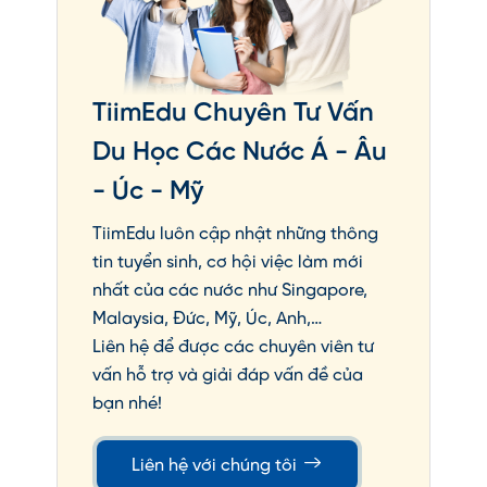
TiimEdu Chuyên Tư Vấn
Du Học Các Nước Á - Âu
- Úc - Mỹ
TiimEdu luôn cập nhật những thông
tin tuyển sinh, cơ hội việc làm mới
nhất của các nước như Singapore,
Malaysia, Đức, Mỹ, Úc, Anh,…
Liên hệ để được các chuyên viên tư
vấn hỗ trợ và giải đáp vấn đề của
bạn nhé!
Liên hệ với chúng tôi