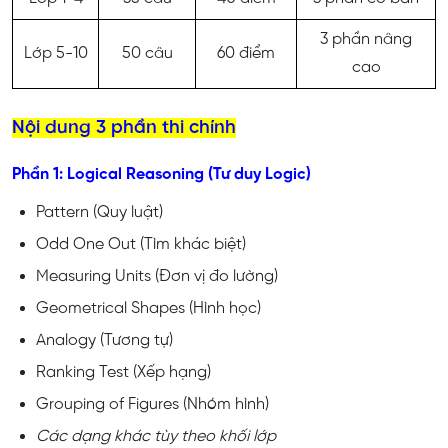
3 phần nâng
Lớp 5-10
50 câu
60 điểm
cao
Nội dung 3 phần thi chính
Phần 1: Logical Reasoning (Tư duy Logic)
Pattern (Quy luật)
Odd One Out (Tìm khác biệt)
Measuring Units (Đơn vị đo lường)
Geometrical Shapes (Hình học)
Analogy (Tương tự)
Ranking Test (Xếp hạng)
Grouping of Figures (Nhóm hình)
Các dạng khác tùy theo khối lớp