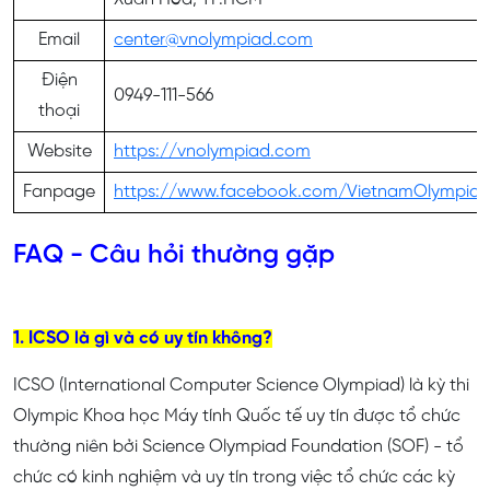
Email
center@vnolympiad.com
Điện
0949-111-566
thoại
Website
https://vnolympiad.com
Fanpage
https://www.facebook.com/VietnamOlympia
FAQ - Câu hỏi thường gặp
1. ICSO là gì và có uy tín không?
ICSO (International Computer Science Olympiad) là kỳ thi
Olympic Khoa học Máy tính Quốc tế uy tín được tổ chức
thường niên bởi Science Olympiad Foundation (SOF) - tổ
chức có kinh nghiệm và uy tín trong việc tổ chức các kỳ