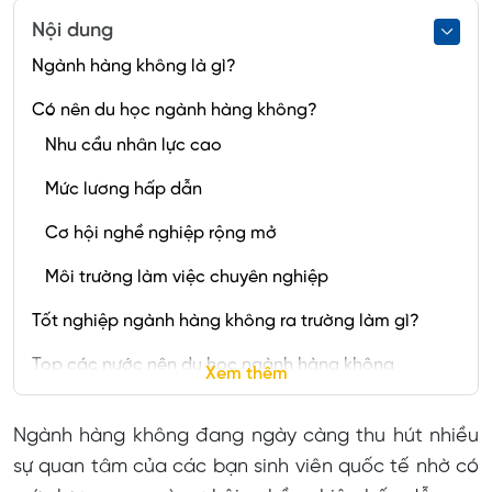
Nội dung
Ngành hàng không là gì?
Có nên du học ngành hàng không?
Nhu cầu nhân lực cao
Mức lương hấp dẫn
Cơ hội nghề nghiệp rộng mở
Môi trường làm việc chuyên nghiệp
Tốt nghiệp ngành hàng không ra trường làm gì?
Top các nước nên du học ngành hàng không
Xem thêm
Du học Anh ngành hàng không
Ngành hàng không đang ngày càng thu hút nhiều
Du học ngành hàng không tại Canada
sự quan tâm của các bạn sinh viên quốc tế nhờ có
Du học Úc ngành hàng không