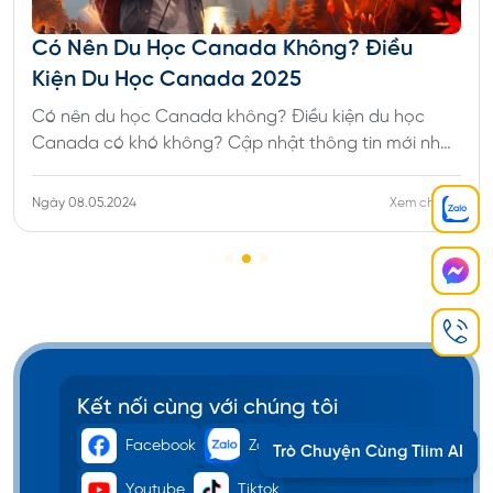
Có Nên Du Học Canada Không? Điều
Kiện Du Học Canada 2025
Có nên du học Canada không? Điều kiện du học
Canada có khó không? Cập nhật thông tin mới nhất
về điều kiện, thủ tục và chi phí du học Canada
Ngày 08.05.2024
Xem chi tiết
Kết nối cùng với chúng tôi
Facebook
Zalo
Messenger
Trò Chuyện Cùng Tiim AI
Youtube
Tiktok