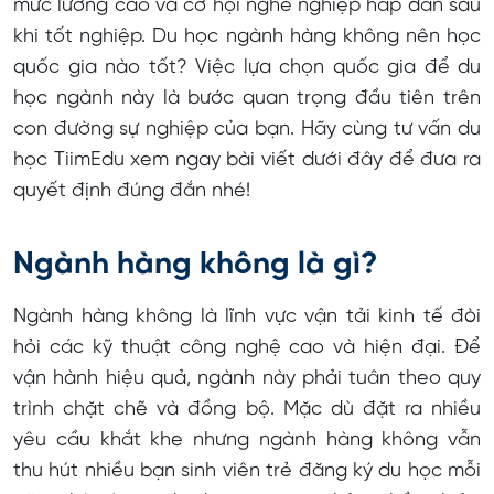
mức lương cao và cơ hội nghề nghiệp hấp dẫn sau
khi tốt nghiệp. Du học ngành hàng không nên học
Du học Singapore ngành hàng không
quốc gia nào tốt? Việc lựa chọn quốc gia để du
Du học Mỹ ngành hàng không
học ngành này là bước quan trọng đầu tiên trên
con đường sự nghiệp của bạn. Hãy cùng tư vấn du
Các câu hỏi về du học ngành hàng không
học TiimEdu xem ngay bài viết dưới đây để đưa ra
Học ngành hàng không cần kỹ năng gì?
quyết định đúng đắn nhé!
Nên chuẩn bị gì trước khi du học ngành hàng
không?
Ngành hàng không là gì?
Học ngành hàng không ở nước nào rẻ nhất?
Ngành hàng không là lĩnh vực vận tải kinh tế đòi
hỏi các kỹ thuật công nghệ cao và hiện đại. Để
vận hành hiệu quả, ngành này phải tuân theo quy
trình chặt chẽ và đồng bộ. Mặc dù đặt ra nhiều
yêu cầu khắt khe nhưng ngành hàng không vẫn
thu hút nhiều bạn sinh viên trẻ đăng ký du học mỗi