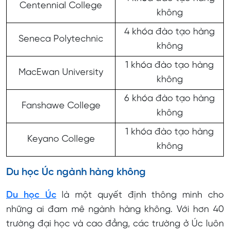
Centennial College
không
4 khóa đào tạo hàng
Seneca Polytechnic
không
1 khóa đào tạo hàng
MacEwan University
không
6 khóa đào tạo hàng
Fanshawe College
không
1 khóa đào tạo hàng
Keyano College
không
Du học Úc ngành hàng không
Du học Úc
là một quyết định thông minh cho
những ai đam mê ngành hàng không. Với hơn 40
trường đại học và cao đẳng, các trường ở Úc luôn