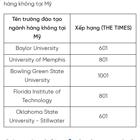
hàng không tại Mỹ
Tên trường đào tạo
ngành hàng không tại
Xếp hạng (THE TIMES)
Mỹ
Baylor University
601
University of Memphis
801
Bowling Green State
1001
University
Florida Institute of
801
Technology
Oklahoma State
601
University - Stillwater