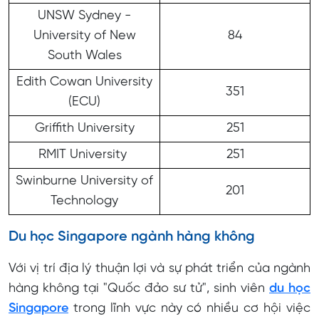
UNSW Sydney -
University of New
84
South Wales
Edith Cowan University
351
(ECU)
Griffith University
251
RMIT University
251
Swinburne University of
201
Technology
Du học Singapore ngành hàng không
Với vị trí địa lý thuận lợi và sự phát triển của ngành
hàng không tại "Quốc đảo sư tử", sinh viên
du học
Singapore
trong lĩnh vực này có nhiều cơ hội việc