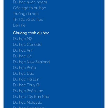
Du học nước ngoài
Các ngành du học
Trường du học
Tin tức về du học
Liên hệ
Chương trình du học
Du học Mỹ
Du học Canada
Du học Anh
Du học Úc
Du học New Zealand
Du học Pháp
Du học Đức
Du học Hà Lan
Du học Thuỵ Sĩ
Du học Phần Lan
Du học Tây Ban Nha
Du học Malaysia