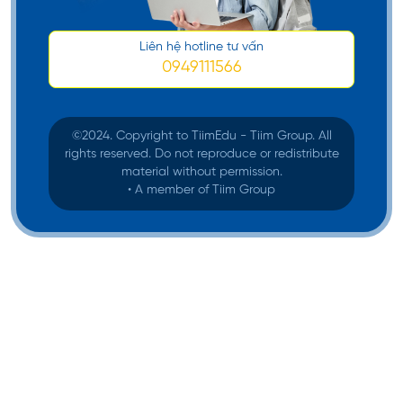
Liên hệ hotline tư vấn
0949111566
©️2024. Copyright to TiimEdu - Tiim Group. All
rights reserved. Do not reproduce or redistribute
material without permission.
• A member of Tiim Group