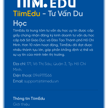
TiimEdu
- Tư Vấn Du
Học
TiimEdu là trung tâm tư vấn du học uy tín được cấp
giấy chứng nhận đăng ký kinh doanh tư vấn du học
cấp bởi Sở Giáo Dục và Đào Tạo Thành phố Hồ Chí
Minh. Hơn 10 năm hoạt động, TiimEdu đã đạt được
nhiều thành tựu lớn, góp phần khẳng định vị thế và
sự uy tín của mình trên thị trường.
Địa chỉ:
171, Võ Thị Sáu, Quận 3, Tp. Hồ Chí
Minh.
Điện thoại:
0949111566
Email:
support@tiimedu.vn
Thông tin TiimEdu
Giới thiệu