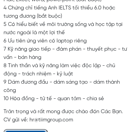
4 Chứng chỉ tiếng Anh IELTS tối thiểu 6.0 hoặc
tương đương (bắt buộc)
5 Có hiểu biết về môi trường sống và học tập tại
nước ngoài là một lợi thế
6 Ưu tiên ứng viên có laptop riêng
7 Kỹ năng giao tiếp - đàm phán - thuyết phục - tư
vấn - bán hàng
8 Tinh thần và kỹ năng làm việc độc lập - chủ
động - trách nhiệm - kỷ luật
9 Dám đương đầu - dám sáng tạo - dám thành
công
10 Hòa đồng - tử tế - quan tâm - chia sẻ
Trân trọng và rất mong được chào đón Các Bạn.
CV gửi về: hr@tiimgroup.com