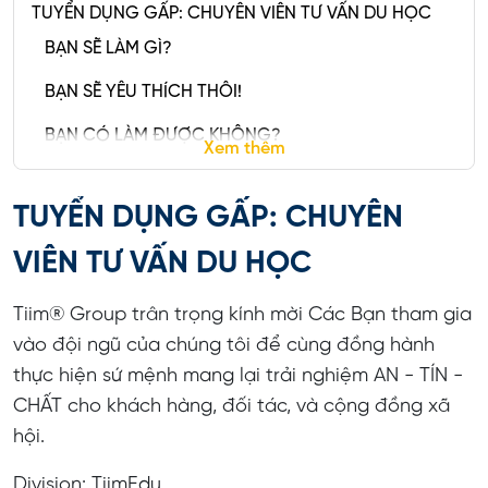
TUYỂN DỤNG GẤP: CHUYÊN VIÊN TƯ VẤN DU HỌC
BẠN SẼ LÀM GÌ?
BẠN SẼ YÊU THÍCH THÔI!
BẠN CÓ LÀM ĐƯỢC KHÔNG?
Xem thêm
TUYỂN DỤNG GẤP: CHUYÊN
VIÊN TƯ VẤN DU HỌC
Tiim® Group trân trọng kính mời Các Bạn tham gia
vào đội ngũ của chúng tôi để cùng đồng hành
thực hiện sứ mệnh mang lại trải nghiệm AN - TÍN -
CHẤT cho khách hàng, đối tác, và cộng đồng xã
hội.
Division: TiimEdu