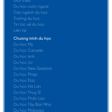
Giới thiệu
Du học nước ngoài
Các ngành du học
Trường du học
Tin tức về du học
Liên hệ
Chương trình du học
Du học Mỹ
Du học Canada
Du học Anh
Du học Úc
Du học New Zealand
Du học Pháp
Du học Đức
Du học Hà Lan
Du học Thuỵ Sĩ
Du học Phần Lan
Du học Tây Ban Nha
Du học Malaysia