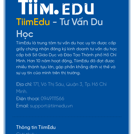
TiimEdu
- Tư Vấn Du
Học
TiimEdu là trung tâm tư vấn du học uy tín được cấp
giấy chứng nhận đăng ký kinh doanh tư vấn du học
cấp bởi Sở Giáo Dục và Đào Tạo Thành phố Hồ Chí
Minh. Hơn 10 năm hoạt động, TiimEdu đã đạt được
nhiều thành tựu lớn, góp phần khẳng định vị thế và
sự uy tín của mình trên thị trường.
Địa chỉ:
171, Võ Thị Sáu, Quận 3, Tp. Hồ Chí
Minh.
Điện thoại:
0949111566
Email:
support@tiimedu.vn
Thông tin TiimEdu