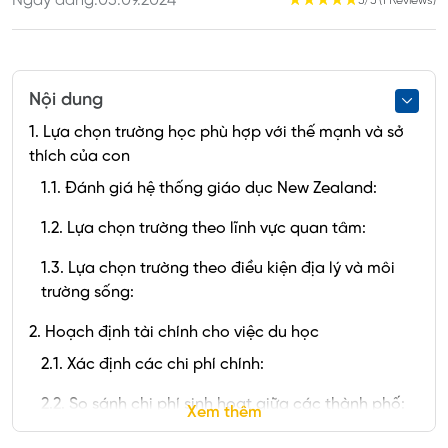
Ngày đăng:
05.09.2024
☆
☆
☆
☆
☆
5/5 (1 Reviews)
Nội dung
1. Lựa chọn trường học phù hợp với thế mạnh và sở
thích của con
1.1. Đánh giá hệ thống giáo dục New Zealand:
1.2. Lựa chọn trường theo lĩnh vực quan tâm:
1.3. Lựa chọn trường theo điều kiện địa lý và môi
trường sống:
2. Hoạch định tài chính cho việc du học
2.1. Xác định các chi phí chính:
2.2. So sánh chi phí sinh hoạt giữa các thành phố:
Xem thêm
2.3. Tìm kiếm học bổng và các hỗ trợ tài chính: