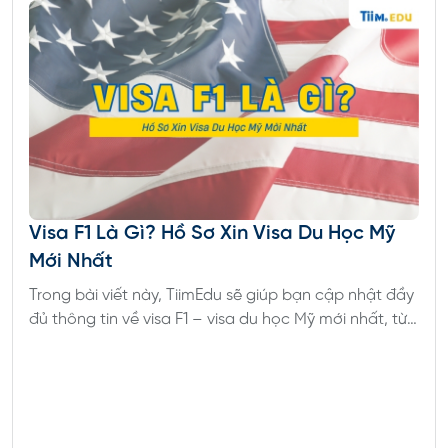
Visa F1 Là Gì? Hồ Sơ Xin Visa Du Học Mỹ
Mới Nhất
Trong bài viết này, TiimEdu sẽ giúp bạn cập nhật đầy
đủ thông tin về visa F1 – visa du học Mỹ mới nhất, từ
điều kiện, hồ sơ, quy trình đến những lỗi thường gặp
khi phỏng vấn.