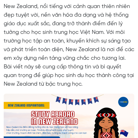
New Zealand, nổi tiếng với cảnh quan thiên nhiên
3. Đảm bảo trải nghiệm học tập an toàn và toàn
đẹp tuyệt vời, nền văn hóa đa dạng và hệ thống
diện
giáo dục xuất sắc, đang trở thành điểm đến lý
3.1. An toàn và chăm sóc học sinh quốc tế:
tưởng cho học sinh trung học Việt Nam. Với môi
trường học tập an toàn, khuyến khích sự sáng tạo
3.2. Môi trường học tập đa dạng và thân thiện:
và phát triển toàn diện, New Zealand là nơi để các
em xây dựng nền tảng vững chắc cho tương lai.
Bài viết này sẽ cung cấp thông tin và bí quyết
quan trọng để giúp học sinh du học thành công tại
New Zealand từ bậc trung học.