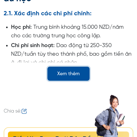
2.1. Xác định các chi phí chính:
Học phí:
Trung bình khoảng 15.000 NZD/năm
cho các trường trung học công lập.
Chi phí sinh hoạt:
Dao động từ 250-350
NZD/tuần tùy theo thành phố, bao gồm tiền ăn
ở, đi lại và chi phí cá nhân.
Xem thêm
2.2. So sánh chi phí sinh hoạt giữa các thành
phố:
Auckland, Wellington:
Chi phí sinh hoạt cao hơn,
với mức chi phí homestay khoảng 300-350
Chia sẻ:
NZD/tuần.
Nelson, Manawatu, Dunedin:
Chi phí thấp hơn,
dao động khoảng 250-290 NZD/tuần.