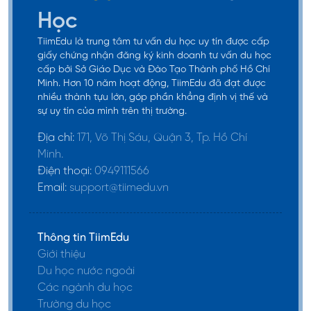
Học
TiimEdu là trung tâm tư vấn du học uy tín được cấp
giấy chứng nhận đăng ký kinh doanh tư vấn du học
cấp bởi Sở Giáo Dục và Đào Tạo Thành phố Hồ Chí
Minh. Hơn 10 năm hoạt động, TiimEdu đã đạt được
nhiều thành tựu lớn, góp phần khẳng định vị thế và
sự uy tín của mình trên thị trường.
Địa chỉ:
171, Võ Thị Sáu, Quận 3, Tp. Hồ Chí
Minh.
Điện thoại:
0949111566
Email:
support@tiimedu.vn
Thông tin TiimEdu
Giới thiệu
Du học nước ngoài
Các ngành du học
Trường du học