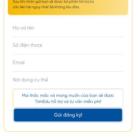
năm kinh nghiệm.
Sau khi nhấn gửi bạn sẽ được bộ phận hỗ trợ tư
vấn liên hệ ngay nhé! Sẽ không lâu đâu
TiimEdu - Tư Vấn Du Học Uy Tín
Địa chỉ:
171, Võ Thị Sáu, Quận 3, Tp. Hồ Chí Minh.
Điện thoại:
0949111566
Email:
support@tiimedu.vn
Mọi thắc mắc và mong muốn của bạn sẽ được
TiimEdu hỗ trợ và tư vấn miễn phí!
Gửi đăng ký!