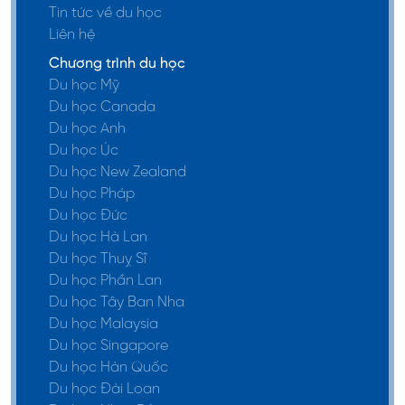
Tin tức về du học
Liên hệ
Chương trình du học
Du học Mỹ
Du học Canada
Du học Anh
Du học Úc
Du học New Zealand
Du học Pháp
Du học Đức
Du học Hà Lan
Du học Thuỵ Sĩ
Du học Phần Lan
Du học Tây Ban Nha
Du học Malaysia
Du học Singapore
Du học Hàn Quốc
Du học Đài Loan