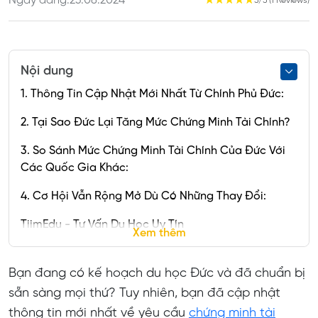
Ngày đăng:
23.08.2024
☆
☆
☆
☆
☆
5/5 (1 Reviews)
Nội dung
1. Thông Tin Cập Nhật Mới Nhất Từ Chính Phủ Đức:
2. Tại Sao Đức Lại Tăng Mức Chứng Minh Tài Chính?
3. So Sánh Mức Chứng Minh Tài Chính Của Đức Với
Các Quốc Gia Khác:
4. Cơ Hội Vẫn Rộng Mở Dù Có Những Thay Đổi:
TiimEdu - Tư Vấn Du Học Uy Tín
Xem thêm
Bạn đang có kế hoạch du học Đức và đã chuẩn bị
sẵn sàng mọi thứ? Tuy nhiên, bạn đã cập nhật
thông tin mới nhất về yêu cầu
chứng minh tài