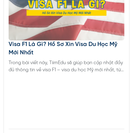
Visa F1 Là Gì? Hồ Sơ Xin Visa Du Học Mỹ
Mới Nhất
Trong bài viết này, TiimEdu sẽ giúp bạn cập nhật đầy
đủ thông tin về visa F1 – visa du học Mỹ mới nhất, từ
điều kiện, hồ sơ, quy trình đến những lỗi thường gặp
khi phỏng vấn.