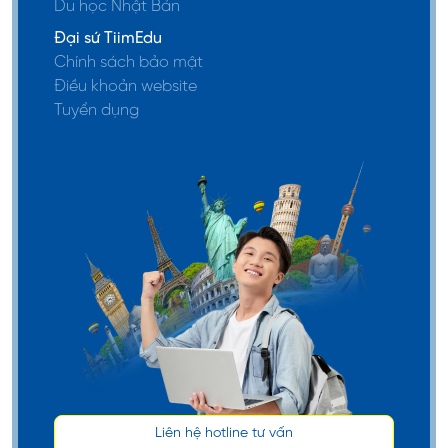
Du học Nhật Bản
Đại sứ TiimEdu
Chính sách bảo mật
Điều khoản website
Tuyển dụng
Liên hệ hotline tư vấn