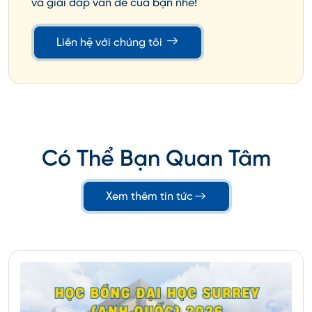
và giải đáp vấn đề của bạn nhé!
sơ năng lực của bạn
Bước 6
: Chờ thông báo kết quả học bổng
Liên hệ với chúng tôi
Có Thể Bạn Quan Tâm
Xem thêm tin tức
Học bổng Holland Scholarship
Holland Scholarship hay còn có cái tên khác là học
bổng NL là chương trình hỗ trợ tài chính được cấp