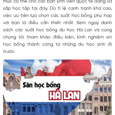
mức có thể cho các bạn sinh viên quốc tế đang và
Lưu ý chuẩn bị hồ sơ
sắp học tập tại đây. Do tỉ lệ cạnh tranh khá cao,
việc ưu tiên lựa chọn các suất học bổng phù hợp
Lưu ý viết thư giới thiệu và luận văn
với bạn là điều cần thiết nhất. Xem ngay danh
Lưu ý chọn trung tâm tư vấn
sách các suất học bổng du học Hà Lan và cùng
chúng tôi tham khảo điều kiện, kinh nghiệm xin
Ví dụ thư giới thiệu xin học bổng du học Hà Lan
học bổng thành công từ những du học sinh đi
trước.