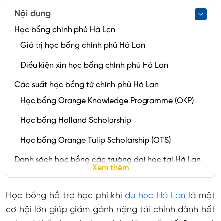
Nội dung
Học bổng chính phủ Hà Lan
Giá trị học bổng chính phủ Hà Lan
Điều kiện xin học bổng chính phủ Hà Lan
Các suất học bổng từ chính phủ Hà Lan
Học bổng Orange Knowledge Programme (OKP)
Học bổng Holland Scholarship
Học bổng Orange Tulip Scholarship (OTS)
Danh sách học bổng các trường đại học tại Hà Lan
Xem thêm
Điều kiện xin học bổng du học Hà Lan
Học bổng hỗ trợ học phí khi
du học Hà Lan
là một
Cách săn học bổng Hà Lan
cơ hội lớn giúp giảm gánh nặng tài chính dành hết
Kinh nghiệm xin học bổng Hà Lan 2025