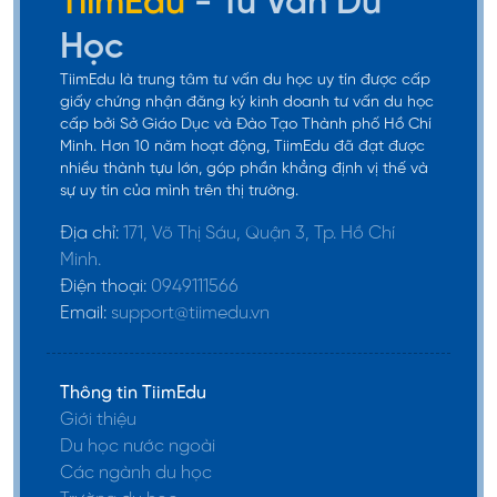
TiimEdu
- Tư Vấn Du
Học
TiimEdu là trung tâm tư vấn du học uy tín được cấp
giấy chứng nhận đăng ký kinh doanh tư vấn du học
cấp bởi Sở Giáo Dục và Đào Tạo Thành phố Hồ Chí
Minh. Hơn 10 năm hoạt động, TiimEdu đã đạt được
Học bổng Orange Tulip Scholarship (OTS)
nhiều thành tựu lớn, góp phần khẳng định vị thế và
sự uy tín của mình trên thị trường.
Orange Tulip à học bổng do Nuffic Neso, một tổ
Địa chỉ:
171, Võ Thị Sáu, Quận 3, Tp. Hồ Chí
chức của chính phủ Hà Lan, phối hợp với các
Minh.
trường đại học và tổ chức giáo dục Hà Lan trao
Điện thoại:
0949111566
tặng. Chương trình này hướng đến sinh viên từ các
Email:
support@tiimedu.vn
quốc gia có văn phòng đại diện của Nuffic Neso,
bao gồm Việt Nam. Học bổng OTS cung cấp nhiều
Thông tin TiimEdu
suất học bổng với giá trị khác nhau, có thể bao
Giới thiệu
gồm toàn bộ hoặc một phần học phí, và đôi khi là
Du học nước ngoài
các chi phí sinh hoạt. Tiêu chí xét duyệt học bổng
Các ngành du học
này là thành tích học tập xuất sắc và khả năng