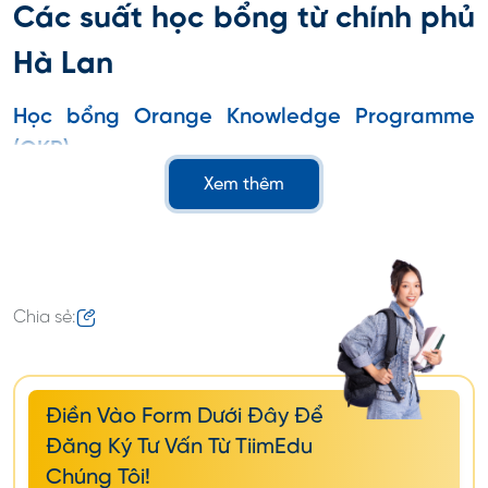
Các suất học bổng từ chính phủ
Hà Lan
Học bổng Orange Knowledge Programme
(OKP)
Xem thêm
Học bổng OKP do Bộ Ngoại giao tại Hà Lan tài trợ.
Với mục tiêu là tạo điều kiện cho sự phát triển,
nâng cao năng lực, kiến thức của cá nhân cũng
như tổ chức trong các lĩnh vực khác nhau
Chia sẻ:
Giá trị học bổng OKP
Giá trị và đối tượng sinh viên được hưởng suất học
Điền Vào Form Dưới Đây Để
bổng này bao gồm:
Đăng Ký Tư Vấn Từ TiimEdu
Đối tượng
: Một số khóa học và mọi sinh viên
Chúng Tôi!