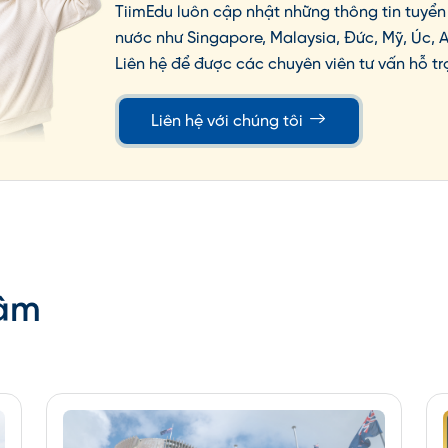
phí, nên ứng viên phải theo học chương trình
TiimEdu luôn cập nhật những thông tin tuyển 
nước như Singapore, Malaysia, Đức, Mỹ, Úc, 
Liên hệ để được các chuyên viên tư vấn hỗ tr
 viên
Liên hệ với chúng tôi
c ngôn ngữ làm việc
iên quan (nếu có)
Tâm
p
trình chuẩn bị (thông tin sơ bộ, lựa chọn
 nhận và thiết lập các mối liên hệ)
ường học thuật