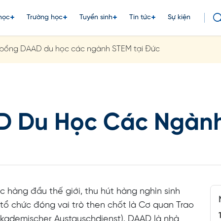
học
Trường học
Tuyển sinh
Tin tức
Sự kiện
bổng DAAD du học các ngành STEM tại Đức
 Du Học Các Ngành
 hàng đầu thế giới, thu hút hàng nghìn sinh
tổ chức đóng vai trò then chốt là Cơ quan Trao
kademischer Austauschdienst). DAAD là nhà