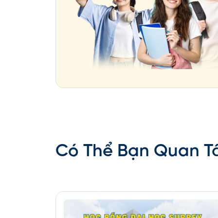
Lưu ý: học bổng này không bao gồm học 
cấp bằng Thạc sĩ miễn học phí nhé.
4.Tiêu chí lựa chọn ứng
Học vấn
Thành tích học tập
Quá trình học tập
Kiến thức về ngôn ngữ giảng dạy hoặ
Kinh nghiệm làm việc hoặc thực tập l
Có Thể Bạn Quan 
Chất lượng của dự án học tậ
Chất lượng của dự án học tập và quá 
chương trình học, trường đại học tiếp
Sự tích hợp của các dự án vào con đ