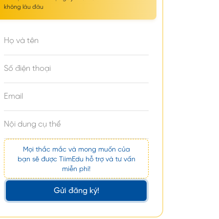
không lâu đâu
Mọi thắc mắc và mong muốn của
bạn sẽ được TiimEdu hỗ trợ và tư vấn
miễn phí!
Gửi đăng ký!