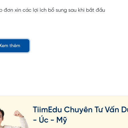
 đơn xin các lợi ích bổ sung sau khi bắt đầu
ên gia đình đi cùng
Xem thêm
 DAAD cung cấp các lợi ích sau khi nộp đơn (chỉ
háng):
n ngữ trực tuyến sau khi nhận được thư trao
i Đức trước khi bắt đầu dự án nghiên cứu; DAAD
 tài trợ dựa trên kỹ năng tiếng Đức và dự án
do bạn tự chọn trong thời gian nhận học bổng
TiimEdu Chuyên Tư Vấn D
aF hoặc DSH
- Úc - Mỹ