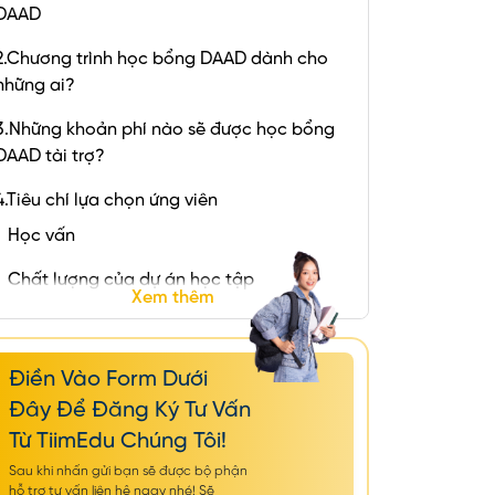
DAAD
2.Chương trình học bổng DAAD dành cho
những ai?
3.Những khoản phí nào sẽ được học bổng
DAAD tài trợ?
4.Tiêu chí lựa chọn ứng viên
Học vấn
Chất lượng của dự án học tập
Xem thêm
Tiềm năng của ứng viên
Điền Vào Form Dưới
Đây Để Đăng Ký Tư Vấn
Từ TiimEdu Chúng Tôi!
Sau khi nhấn gửi bạn sẽ được bộ phận
hỗ trợ tư vấn liên hệ ngay nhé! Sẽ