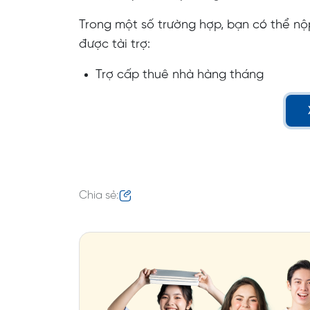
Trong một số trường hợp, bạn có thể nộp
được tài trợ:
Trợ cấp thuê nhà hàng tháng
Trợ cấp hàng tháng cho các thành vi
Để giúp bạn cải thiện kỹ năng ngôn ngữ,
áp dụng cho thời gian tài trợ trên sáu t
Thanh toán phí cho một khóa học ngô
Chia sẻ:
học bổng
Nếu cần thiết: Khóa học tiếng Đức tạ
sẽ quyết định có tài trợ và thời gian
Trợ cấp cho một khóa học tiếng Đức 
Hoàn trả phí cho bài kiểm tra TestD