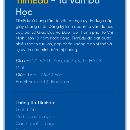
TiimEdu
- Tư Vấn Du
dục Mỹ, Massachusetts là nơi tập trung của nhiều
Học
trường đại học danh tiếng thế giới, trong đó có
Harvard, Boston hay MIT. Do đó, nếu bạn đang
TiimEdu là trung tâm tư vấn du học uy tín được cấp
giấy chứng nhận đăng ký kinh doanh tư vấn du học
buân khuân và cân nhắc không biết du học Mỹ nên
cấp bởi Sở Giáo Dục và Đào Tạo Thành phố Hồ Chí
chọn bang nào tốt thì Massachusetts là gợi ý
Minh. Hơn 10 năm hoạt động, TiimEdu đã đạt được
không thể bỏ lỡ.
nhiều thành tựu lớn, góp phần khẳng định vị thế và
sự uy tín của mình trên thị trường.
Về vị trí địa lý, Massachusetts giáp với 50 thành
Địa chỉ:
171, Võ Thị Sáu, Quận 3, Tp. Hồ Chí
phố, trong đó có New York, Rhode Island và
Minh.
Vermont. Thuận tiện cho việc di chuyển và đi lại.
Điện thoại:
0949111566
Tuy nhiên, mức sống tại khu vực này khá đắt đỏ
Email:
support@tiimedu.vn
nên du học sinh và phụ huynh cần cân nhắc kỹ
lưỡng trước khi đưa ra quyết định.
Thông tin TiimEdu
Giới thiệu
Một số trường đại học danh tiếng tại
Du học nước ngoài
Massachusetts:
Các ngành du học