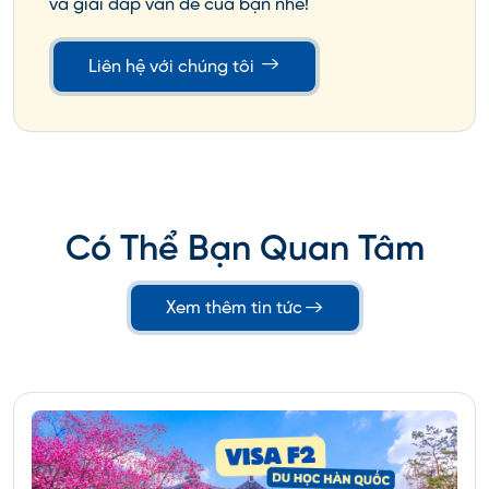
và giải đáp vấn đề của bạn nhé!
Liên hệ với chúng tôi
Có Thể Bạn Quan Tâm
Thủ đô Washington
Xem thêm tin tức
Du học Mỹ nên chọn bang nào tốt nhưng vẫn đảm
bảo mức sống và chi phí sinh hoạt hợp lý thì không
thể nào không kể đến Washington. Là thủ đô của
Mỹ, Washington tập trung nhiều cơ quan hành
chính quan trọng của quốc gia. Kết hợp cùng đặc