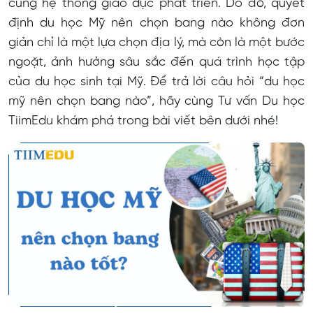
cùng hệ thống giáo dục phát triển. Do đó, quyết
Bang Virginia
định du học Mỹ nên chọn bang nào không đơn
Bang Ohio
giản chỉ là một lựa chọn địa lý, mà còn là một bước
Những lưu ý khi chọn bang du học tại Mỹ
ngoặt, ảnh hưởng sâu sắc đến quá trình học tập
của du học sinh tại Mỹ. Để trả lời câu hỏi “du học
Tìm hiểu kỹ
mỹ nên chọn bang nào”, hãy cùng Tư vấn Du học
Khả năng tài chính
TiimEdu khám phá trong bài viết bên dưới nhé!
Cơ hội việc làm
Vị trí địa lý
Khí hậu
Cộng đồng người Việt