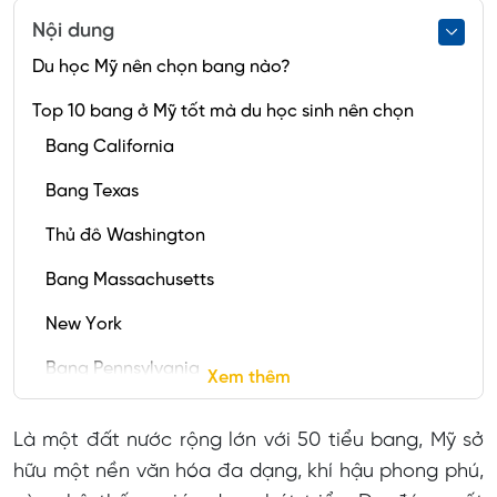
Nội dung
Du học Mỹ nên chọn bang nào?
Top 10 bang ở Mỹ tốt mà du học sinh nên chọn
Bang California
Bang Texas
Thủ đô Washington
Bang Massachusetts
New York
Bang Pennsylvania
Xem thêm
Bang Florida
Là một đất nước rộng lớn với 50 tiểu bang, Mỹ sở
Bang Illinois
hữu một nền văn hóa đa dạng, khí hậu phong phú,