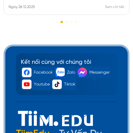
George Washington University
Ngày 28.12.2025
Xem chi tiết
Kết nối cùng với chúng tôi
Facebook
Zalo
Messenger
Youtube
Tiktok
Bang Massachusetts
Nằm ở vùng Đông Bắc của Mỹ, Massachusetts là
một trong những tiểu bang giàu có và phát triển
nhất của New England. Vốn là cái nôi của nền giáo