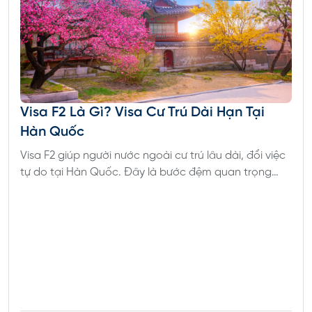
trưng khí hậu ôn hòa, với bốn mùa rõ rệt, đã tạo
điều kiện thuận lợi du hút đông đảo du học sinh.
Hơn nữa, với sự góp mặt của các tập đoàn công
nghệ hàng đầu như: Microsoft, Boeing hay
Amazon, khi đến du học tại Washington,... Sinh viên
sẽ được kết nối giữa lý thuyết với thực hành, thông
Visa F2 Là Gì? Visa Cư Trú Dài Hạn Tại
qua các chương trình thực tập, cũng như có nhiều
Hàn Quốc
cơ hội việc làm hơn.
Visa F2 giúp người nước ngoài cư trú lâu dài, đổi việc
tự do tại Hàn Quốc. Đây là bước đệm quan trọng
Ngoài ra, Washington còn nổi tiếng với nhiều
nếu bạn muốn định cư hợp pháp tại Hàn.
trường đại học hàng đầu như:
Washington State University
City University of Seattle
Gonzaga University
Georgetown University