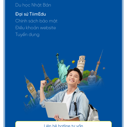
Du học Nhật Bản
Đại sứ TiimEdu
Chính sách bảo mật
New York
Điều khoản website
Là thành phố đông dân nhất nước Mỹ, New York
Tuyển dụng
đóng vai trò quan trọng trong nền kinh tế toàn
cầu. Mặc dù xếp thứ 27 về diện tích, nhưng New
York lại là một trong những trung tâm tài chính,
thương mại, văn hóa lớn nhất thế giới. Với sự phát
triển nhanh chóng, New York chắc chắn sẽ là câu
trả lời thỏa đáng cho câu hỏi liệu du học Mỹ nên
chọn bang nào.
Trong lĩnh vực giáo dục, với hệ thống giáo dục đa
dạng và chất lượng cao, New York là một trong
những trung tâm học thuật hàng đầu thế giới. Nơi
đây sở hữu hệ thống thư viện công lớn nhất cả
Liên hệ hotline tư vấn