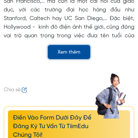
San Francisco,... mà còn là một cái nôi của giáo
dục, với các trường đại học hàng đầu như
Stanford, Caltech hay UC San Diego,... Đặc biệt,
Hollywood - kinh đô điện ảnh thế giới, cũng đóng
vai trò quan trọng trong việc đưa tên tuổi của
California ra toàn cầu.
Xem thêm
Một số ngành mà du học sinh có thể tham khảo
theo học tại đây là:
Kỹ thuật phần mềm
Chia sẻ:
Kỹ thuật điện
Công nghiệp máy tính công nghệ cao
Không gian vũ trụ
Điền Vào Form Dưới Đây Để
Người máy
Đăng Ký Tư Vấn Từ TiimEdu
Chúng Tôi!