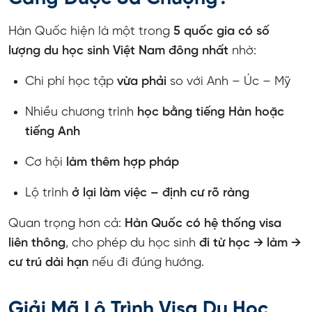
Làm việc bao lâu thì có thể xin visa F2?
Hàn Quốc hiện là một trong
5 quốc gia có số
Có nên tự làm hồ sơ du học Hàn Quốc không?
lượng du học sinh Việt Nam đông nhất
nhờ:
TiimEdu có hỗ trợ tư vấn và làm visa du học Hàn
Chi phí học tập
Quốc không?
vừa phải
so với Anh – Úc – Mỹ
Tại Sao Cần Đơn Vị Tư Vấn Du Học Hàn Quốc
Nhiều chương trình
học bằng tiếng Hàn hoặc
Chuyên Sâu Về Visa?
tiếng Anh
TiimEdu – Đơn Vị Tư Vấn Du Học & Làm Visa Hàn
Cơ hội
làm thêm hợp pháp
Quốc Uy Tín
Lộ trình
Vì Sao Nên Chọn TiimEdu?
ở lại làm việc – định cư rõ ràng
Liên Hệ Tư Vấn Du Học Hàn Quốc Tại TiimEdu
Quan trọng hơn cả:
Hàn Quốc có hệ thống visa
liên thông
, cho phép du học sinh
đi từ học → làm →
cư trú dài hạn
nếu đi đúng hướng.
Giải Mã Lộ Trình Visa Du Học