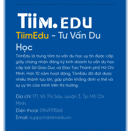
Hàn Quốc hợp pháp để thực tập, phỏng vấn và
tìm công việc phù hợp với chuyên môn đã học. D10
chính là “cầu nối” từ sinh viên sang người lao động.
TiimEdu
- Tư Vấn Du
Nếu tìm được công ty bảo lãnh và đáp ứng yêu
cầu chuyên môn, người học sẽ chuyển sang
E7 –
Học
Visa lao động chuyên môn
, cho phép làm việc dài
TiimEdu là trung tâm tư vấn du học uy tín được cấp
hạn, thu nhập ổn định và tích lũy thời gian cư trú
giấy chứng nhận đăng ký kinh doanh tư vấn du học
cấp bởi Sở Giáo Dục và Đào Tạo Thành phố Hồ Chí
hợp pháp tại Hàn Quốc.
Minh. Hơn 10 năm hoạt động, TiimEdu đã đạt được
nhiều thành tựu lớn, góp phần khẳng định vị thế và
Cuối cùng, sau một thời gian làm việc ổn định với
sự uy tín của mình trên thị trường.
visa E7, người lao động có thể xin
F2 – Visa cư trú
Địa chỉ:
171, Võ Thị Sáu, Quận 3, Tp. Hồ Chí
dài hạn
, mở ra quyền lợi gần như công dân Hàn
Minh.
Quốc và là bước đệm quan trọng để tiến tới
visa
Điện thoại:
0949111566
F5 (thường trú nhân)
.
Email:
support@tiimedu.vn
✅ Tóm lại
, đi đúng lộ trình
D4 → D2 → D10 → E7 →