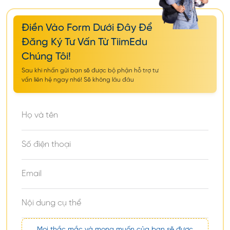
3. Visa D10 – Visa Tìm Việc Sau Tốt Nghiệp
Điền Vào Form Dưới Đây Để
Đăng Ký Tư Vấn Từ TiimEdu
Xem thêm:
Visa D10 Là Gì? Visa Tìm Việc Sau
Chúng Tôi!
Khi Tốt Nghiệp Hàn Quốc
Sau khi nhấn gửi bạn sẽ được bộ phận hỗ trợ tư
vấn liên hệ ngay nhé! Sẽ không lâu đâu
Visa D10 cho phép sinh viên
ở lại Hàn Quốc hợp
pháp để tìm việc
sau khi tốt nghiệp.
Thời hạn: 6 tháng (gia hạn)
Có thể thực tập, phỏng vấn
Là bước đệm chuyển sang visa lao động
✅ Không phải ai cũng được cấp D10 nếu hồ sơ học
Mọi thắc mắc và mong muốn của bạn sẽ được