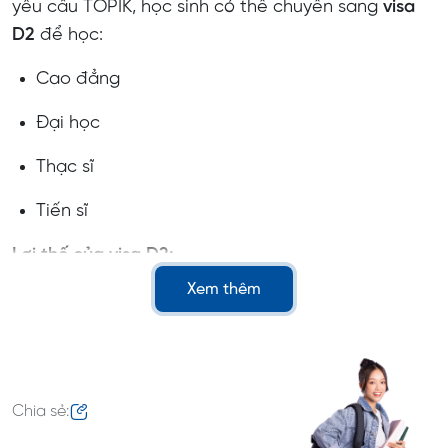
yêu cầu TOPIK, học sinh có thể chuyển sang
visa
D2
để học:
Cao đẳng
Đại học
Thạc sĩ
Tiến sĩ
Lợi thế của visa D2:
Xem thêm
Thời gian học dài, ổn định
Làm thêm nhiều giờ hơn
Là điều kiện bắt buộc để xin các visa sau tốt
Chia sẻ:
nghiệp