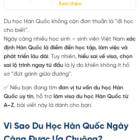
5. Visa F2 – Visa Cư Trú Dài Hạn
Xem thêm
Toàn Cảnh Lộ Trình Du Học – Làm Việc – Định Cư
Du học Hàn Quốc không còn đơn thuần là “đi học
Hàn Quốc: D4 → D2 → D10 → E7 → F2
cho biết”.
Câu Hỏi Thường Gặp Về Du Học Hàn Quốc & Visa
Ngày càng nhiều học sinh – sinh viên Việt Nam
xác
Du học Hàn Quốc nên bắt đầu bằng visa D4 hay
định Hàn Quốc là điểm đến học tập, làm việc và
D2?
phát triển lâu dài
. Tuy nhiên,
hiểu sai về visa, chọn
sai lộ trình ngay từ đầu
là lý do khiến không ít hồ
Visa D4 là gì và có được làm thêm không?
sơ “đứt gánh giữa đường”.
Visa D2 có bắt buộc nếu muốn ở lại Hàn Quốc lâu
dài không?
✅ Nếu bạn đang tìm
đơn vị tư vấn du học Hàn
Quốc uy tín
, hỗ trợ
làm visa du học Hàn Quốc từ
Sau khi tốt nghiệp du học Hàn Quốc có được ở lại
A–Z
, bài viết này là dành cho bạn.
tìm việc không?
Visa D10 là gì và thời hạn bao lâu?
Vì Sao Du Học Hàn Quốc Ngày
Visa E7 là gì và ai có thể xin được?
Càng Được Ưa Chuộng?