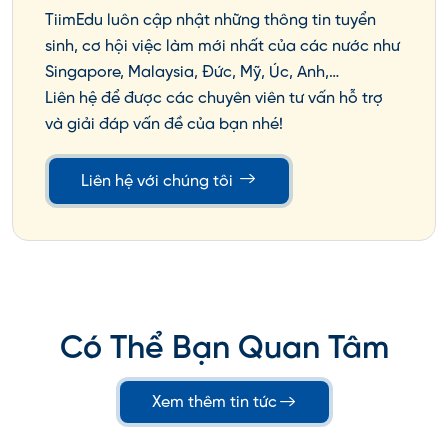
TiimEdu luôn cập nhật những thông tin tuyển
Thiết kế, truyền thông, nội dung số
sinh, cơ hội việc làm mới nhất của các nước như
Singapore, Malaysia, Đức, Mỹ, Úc, Anh,…
Biên phiên dịch
Liên hệ để được các chuyên viên tư vấn hỗ trợ
➡️ Có E7 =
ở lại Hàn Quốc hợp pháp, thu nhập ổn
và giải đáp vấn đề của bạn nhé!
định, tương lai rõ ràng
.
Liên hệ với chúng tôi
5. Visa F2 – Visa Cư Trú Dài Hạn
Xem thêm:
Visa F2 Là Gì? Visa Cư Trú Dài Hạn
Tại Hàn Quốc
Có Thể Bạn Quan Tâm
Visa F2 cho phép người nước ngoài
sinh sống và
Xem thêm tin tức
làm việc lâu dài tại Hàn Quốc
, không phụ thuộc