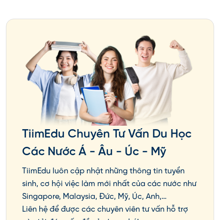
Khoa học:
AP Biology
AP Chemistry
AP Environmental Science
AP Physics 1: Algebra-Based
AP Physics 2: Algebra-Based
TiimEdu Chuyên Tư Vấn Du Học
AP Physics C: Electricity and Magnetism
Các Nước Á - Âu - Úc - Mỹ
AP Physics C: Mechanics
TiimEdu luôn cập nhật những thông tin tuyển
Ngôn ngữ và Văn hóa Thế giới
sinh, cơ hội việc làm mới nhất của các nước như
Singapore, Malaysia, Đức, Mỹ, Úc, Anh,…
AP Chinese Language and Culture
Liên hệ để được các chuyên viên tư vấn hỗ trợ
AP French Language and Culture