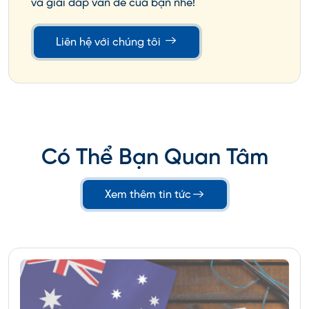
và giải đáp vấn đề của bạn nhé!
AP German Language and Culture
AP Italian Language and Culture
Liên hệ với chúng tôi
AP Japanese Language and Culture
AP Latin
AP Spanish Language and Culture
AP Spanish Literature and Culture
Có Thể Bạn Quan Tâm
Ai nên thi AP?
Xem thêm tin tức
Các bạn học sinh THPT có nguyện vọng
du học Mỹ
nên theo học chương trình AP sớm nhất có thể để
tăng cường khả năng cạnh tranh khi làm hồ sơ du
học. Ngoài ra việc sở hữu chứng nhận hoàn thành
chương trình AP còn giúp tiết kiệm được một phần
chi phí khi quy đổi sang các tín chỉ tương đương