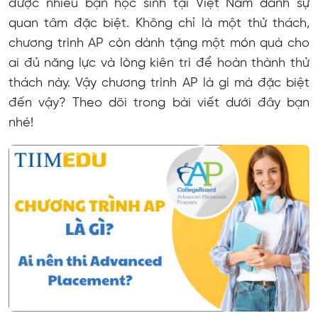
được nhiều bạn học sinh tại Việt Nam dành sự
Advanced Placement khác gì GCE A-Level?
quan tâm đặc biệt. Không chỉ là một thử thách,
Mức độ phổ biến
chương trình AP còn dành tặng một món quà cho
ai đủ năng lực và lòng kiên trì để hoàn thành thử
Đối tượng
thách này. Vậy chương trình AP là gì mà đặc biệt
Tổ chức quản lý
đến vậy? Theo dõi trong bài viết dưới đây bạn
nhé!
Số môn học
Phương pháp đánh giá
Độ khó
Điểm số