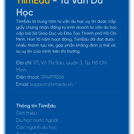
TiimEdu
- Tư Vấn Du
Học
TiimEdu là trung tâm tư vấn du học uy tín được cấp
giấy chứng nhận đăng ký kinh doanh tư vấn du học
cấp bởi Sở Giáo Dục và Đào Tạo Thành phố Hồ Chí
Minh. Hơn 10 năm hoạt động, TiimEdu đã đạt được
nhiều thành tựu lớn, góp phần khẳng định vị thế và
sự uy tín của mình trên thị trường.
Chuẩn bị cho môi trường đại học
Địa chỉ:
171, Võ Thị Sáu, Quận 3, Tp. Hồ Chí
Minh.
Chương trình AP tạo điều kiện cho học sinh trung
Điện thoại:
0949111566
học tiếp cận với kiến thức, phương pháp học tập ở
Email:
support@tiimedu.vn
bậc đại học, giúp các em làm quen với môi trường
học thuật chuyên sâu hơn. Bên cạnh đó, chương
trình còn rèn luyện cho học sinh những kỹ năng tư
Thông tin TiimEdu
duy phản biện, khả năng nghiên cứu độc lập, giải
Giới thiệu
Du học nước ngoài
quyết vấn đề một cách hiệu quả. Từ đó, học sinh
Các ngành du học
sẽ tự tin hơn khi bước vào môi trường đại học, dễ