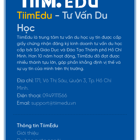
chứng minh hoạt động kinh doanh; bản trình
TiimEdu
- Tư Vấn Du
bày hoạt động kinh doanh.
Học
Đối với trường hợp người bảo trợ/bố mẹ là chủ
doanh nghiệp
: cần cung cấp giấy phép đăng ký
TiimEdu là trung tâm tư vấn du học uy tín được cấp
giấy chứng nhận đăng ký kinh doanh tư vấn du học
kinh doanh, mã số thuế, báo cáo tài chính, báo
cấp bởi Sở Giáo Dục và Đào Tạo Thành phố Hồ Chí
cáo thuế thu nhập doanh nghiệp, cá nhân, các
Minh. Hơn 10 năm hoạt động, TiimEdu đã đạt được
giấy tờ chứng minh hoạt động kinh doanh hợp
nhiều thành tựu lớn, góp phần khẳng định vị thế và
sự uy tín của mình trên thị trường.
pháp.
Địa chỉ:
171, Võ Thị Sáu, Quận 3, Tp. Hồ Chí
Bước 4: Hoàn thiện hồ sơ
Minh.
Điện thoại:
0949111566
Sau khi đã chuẩn bị đầy đủ các giấy tờ cần thiết,
Email:
support@tiimedu.vn
du học sinh có thể tiến hành hoàn thiện bộ hồ sơ
chứng minh tài chính du học Mỹ. Hồ sơ đầy đủ
gồm:
Thông tin TiimEdu
Giới thiệu
Hộ chiếu (
còn hiệu lực
).