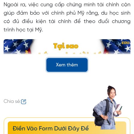
Ngoài ra, việc cung cấp chứng minh tài chính còn
giúp đảm bảo với chính phủ Mỹ rằng, du học sinh
có đủ điều kiện tài chính để theo đuổi chương
trình học tại Mỹ.
Xem thêm
Chia sẻ:
Quy trình làm thủ tục chứng
Điền Vào Form Dưới Đây Để