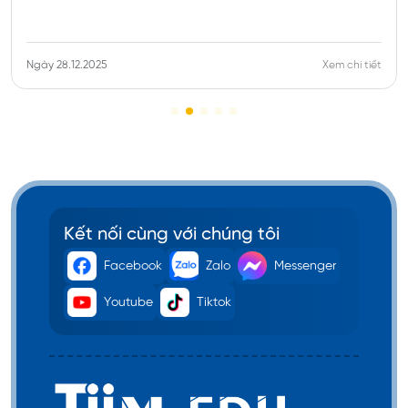
Ngày 28.12.2025
Xem chi tiết
Bước 3: Chứng minh nguồn gốc đối với một số
loại tài chính
Sau khi đã chuẩn bị đầy đủ số tiền cần thiết, bước
tiếp theo, du học sinh cần chứng minh một cách rõ
ràng về nguồn gốc của số tiền này.
Kết nối cùng với chúng tôi
Người bảo trợ/bố mẹ đang có hợp đồng lao
Facebook
Zalo
Messenger
động chính thức
(
tối thiểu 3 năm
): cần cung cấp
bản sao hợp đồng, giấy xác nhận đóng bảo
Youtube
Tiktok
hiểm xã hội, tờ khai thuế thu nhập cá nhân.
Trường hợp người bảo trợ/bố mẹ là chủ hộ kinh
doanh
: cần xuất trình giấy phép kinh doanh còn
hiệu lực, sổ sách kế toán, các hóa đơn chứng từ