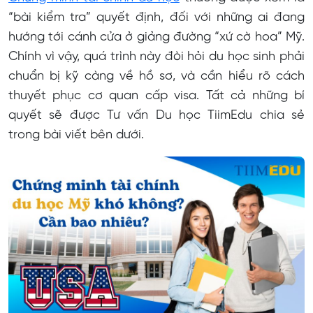
Kinh nghiệm chứng minh tài chính du học Mỹ
“bài kiểm tra” quyết định, đối với những ai đang
hướng tới cánh cửa ở giảng đường “xứ cờ hoa” Mỹ.
Sự hỗ trợ từ cá nhân bên ngoài gia đình
Chính vì vậy, quá trình này đòi hỏi du học sinh phải
Chuẩn bị phỏng vấn thật kỹ
chuẩn bị kỹ càng về hồ sơ, và cần hiểu rõ cách
Liệt kê học bổng vào bảng kê khai tài sản
thuyết phục cơ quan cấp visa. Tất cả những bí
quyết sẽ được Tư vấn Du học TiimEdu chia sẻ
trong bài viết bên dưới.