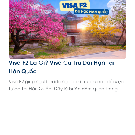
vòng một năm tại Mỹ.
Thu nhập định kỳ
: Các khoản thu nhập hàng
tháng của bố mẹ hoặc người giám hộ, bao gồm
lương, lãi, tiền thuê nhà, cổ tức...
Tài sản cá nhân
: Các loại tài sản khác như: nhà
đất, xe cộ, học bổng... có thể được sử dụng để
bổ sung chứng minh tài chính.
Visa F2 Là Gì? Visa Cư Trú Dài Hạn Tại
> Xem toàn bộ
:
Hồ sơ xin du học Mỹ gồm những gì?
Hàn Quốc
Visa F2 giúp người nước ngoài cư trú lâu dài, đổi việc
tự do tại Hàn Quốc. Đây là bước đệm quan trọng
nếu bạn muốn định cư hợp pháp tại Hàn.