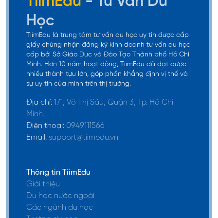
TiimEdu
- Tư Vấn Du
Học
TiimEdu là trung tâm tư vấn du học uy tín được cấp
giấy chứng nhận đăng ký kinh doanh tư vấn du học
cấp bởi Sở Giáo Dục và Đào Tạo Thành phố Hồ Chí
Minh. Hơn 10 năm hoạt động, TiimEdu đã đạt được
nhiều thành tựu lớn, góp phần khẳng định vị thế và
sự uy tín của mình trên thị trường.
Địa chỉ:
171, Võ Thị Sáu, Quận 3, Tp. Hồ Chí
Minh.
Điện thoại:
0949111566
Email:
support@tiimedu.vn
Thông tin TiimEdu
Giới thiệu
Du học nước ngoài
Các ngành du học