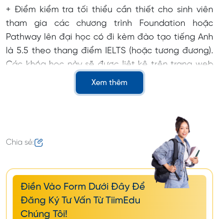
+ Điểm kiểm tra tối thiểu cần thiết cho sinh viên
tham gia các chương trình Foundation hoặc
Pathway lên đại học có đi kèm đào tạo tiếng Anh
là 5.5 theo thang điểm IELTS (hoặc tương đương).
Các khóa học này sẽ được liệt kê trên trang web
của Bộ Nội vụ Úc.
Xem thêm
Đối với sinh viên chỉ học tiếng Anh thông qua
ELICOS, học sinh toàn thời gian, học sinh trao đổi
trung học và nghiên cứu sinh sau đại học, không
có sự thay đổi nào.
Chia sẻ:
- Visa Tốt nghiệp tạm thời (
Visa subclass 485
)
Điểm yêu cầu tối thiểu cần thiết cho Visa Tốt
Điền Vào Form Dưới Đây Để
nghiệp Tạm thời đã
tăng từ 6.0 lên 6.5
theo thang
Đăng Ký Tư Vấn Từ TiimEdu
điểm IELTS (hoặc tương đương), với điểm tối thiểu
Chúng Tôi!