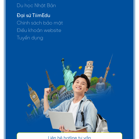
Du học Nhật Bản
Đại sứ TiimEdu
Chính sách bảo mật
Điều khoản website
Tuyển dụng
Liên hệ hotline tư vấn