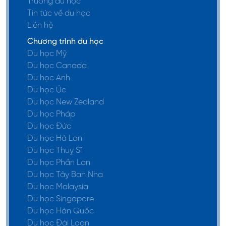
Trường du học
Tin tức về du học
Liên hệ
Chương trình du học
Du học Mỹ
Du học Canada
Du học Anh
Du học Úc
Du học New Zealand
Du học Pháp
Du học Đức
Du học Hà Lan
Du học Thuỵ Sĩ
Du học Phần Lan
Du học Tây Ban Nha
Du học Malaysia
Du học Singapore
Du học Hàn Quốc
Du học Đài Loan